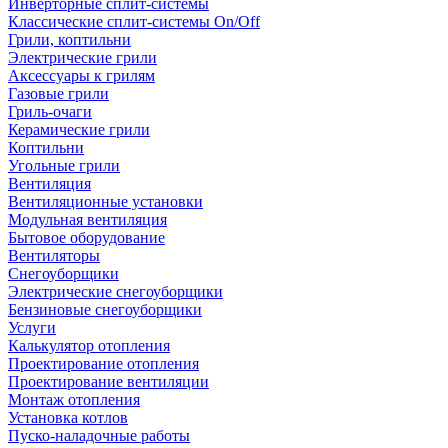
Инверторные сплит-системы
Классические сплит-системы On/Off
Грили, коптильни
Электрические грили
Аксессуары к грилям
Газовые грили
Гриль-очаги
Керамические грили
Коптильни
Угольные грили
Вентиляция
Вентиляционные установки
Модульная вентиляция
Бытовое оборудование
Вентиляторы
Снегоуборщики
Электрические снегоуборщики
Бензиновые снегоуборщики
Услуги
Калькулятор отопления
Проектирование отопления
Проектирование вентиляции
Монтаж отопления
Установка котлов
Пуско-наладочные работы