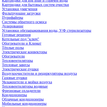
Картриджи для Big Blue и горячей воды
Картриджи для бытовых систем очистки
Установки умягчения
Фильтрующие загрузки
Пурифайеры
Системы обратного осмоса
Дозирование
Установки обеззараживания воды, У/Ф стерилизаторы
Готовые решения
Котельные под "ключ"
Обогреватели и Климат
Тёплые полы
Электрические конвекторы
Обогреватели
Тепловентиляторы
Тепловые завесы
Электрические пушки
Воздухоочистители и рециркуляторы воздуха
Газовые пушки
Увлажнители и мойки воздуха
Тепловентиляторы водяные
Фреоновые охладители
Кондиционеры
Облачные кондиционеры
Мобильные кондиционеры