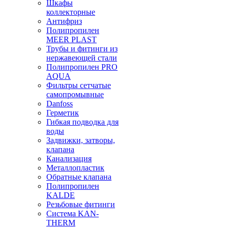
Шкафы
коллекторные
Антифриз
Полипропилен
MEER PLAST
Трубы и фитинги из
нержавеющей стали
Полипропилен PRO
AQUA
Фильтры сетчатые
самопромывные
Danfoss
Герметик
Гибкая подводка для
воды
Задвижки, затворы,
клапана
Канализация
Металлопластик
Обратные клапана
Полипропилен
KALDE
Резьбовые фитинги
Система KAN-
THERM