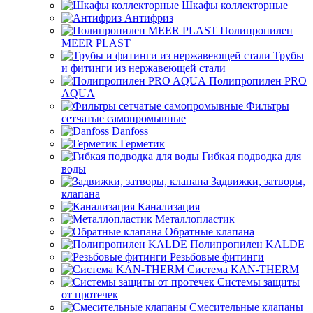
Шкафы коллекторные
Антифриз
Полипропилен
MEER PLAST
Трубы
и фитинги из нержавеющей стали
Полипропилен PRO
AQUA
Фильтры
сетчатые самопромывные
Danfoss
Герметик
Гибкая подводка для
воды
Задвижки, затворы,
клапана
Канализация
Металлопластик
Обратные клапана
Полипропилен KALDE
Резьбовые фитинги
Система KAN-THERM
Системы защиты
от протечек
Смесительные клапаны