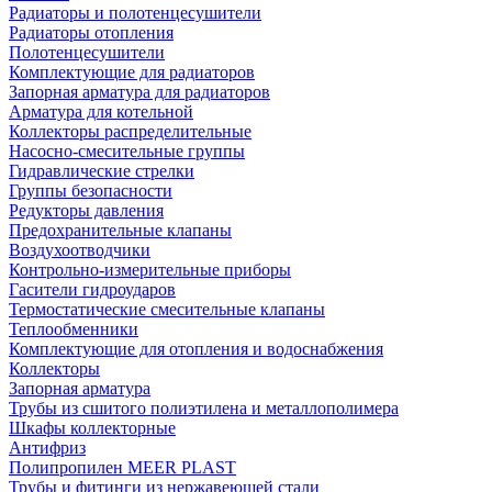
Радиаторы и полотенцесушители
Радиаторы отопления
Полотенцесушители
Комплектующие для радиаторов
Запорная арматура для радиаторов
Арматура для котельной
Коллекторы распределительные
Насосно-смесительные группы
Гидравлические стрелки
Группы безопасности
Редукторы давления
Предохранительные клапаны
Воздухоотводчики
Контрольно-измерительные приборы
Гасители гидроударов
Термостатические смесительные клапаны
Теплообменники
Комплектующие для отопления и водоснабжения
Коллекторы
Запорная арматура
Трубы из сшитого полиэтилена и металлополимера
Шкафы коллекторные
Антифриз
Полипропилен MEER PLAST
Трубы и фитинги из нержавеющей стали