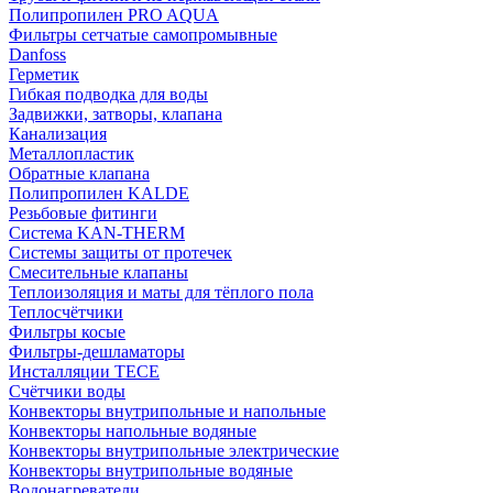
Полипропилен PRO AQUA
Фильтры сетчатые самопромывные
Danfoss
Герметик
Гибкая подводка для воды
Задвижки, затворы, клапана
Канализация
Металлопластик
Обратные клапана
Полипропилен KALDE
Резьбовые фитинги
Система KAN-THERM
Системы защиты от протечек
Смесительные клапаны
Теплоизоляция и маты для тёплого пола
Теплосчётчики
Фильтры косые
Фильтры-дешламаторы
Инсталляции TECE
Счётчики воды
Конвекторы внутрипольные и напольные
Конвекторы напольные водяные
Конвекторы внутрипольные электрические
Конвекторы внутрипольные водяные
Водонагреватели