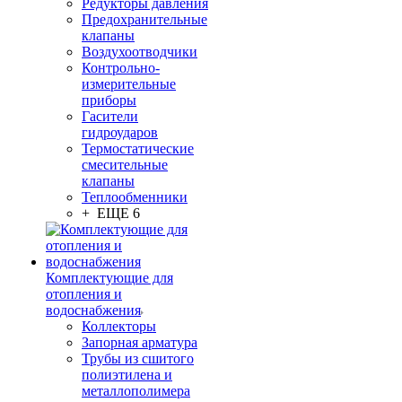
Редукторы давления
Предохранительные
клапаны
Воздухоотводчики
Контрольно-
измерительные
приборы
Гасители
гидроударов
Термостатические
смесительные
клапаны
Теплообменники
+ ЕЩЕ 6
Комплектующие для
отопления и
водоснабжения
Коллекторы
Запорная арматура
Трубы из сшитого
полиэтилена и
металлополимера