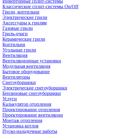
Инверторные сплит-системы
Классические сплит-системы On/Off
Грили, коптильни
Электрические грили
Аксессуары к грилям
Газовые грили
Гриль-очаги
Керамические грили
Коптильни
Угольные грили
Вентиляция
Вентиляционные установки
Модульная вентиляция
Бытовое оборудование
Вентиляторы
Снегоуборщики
Электрические снегоуборщики
Бензиновые снегоуборщики
Услуги
Калькулятор отопления
Проектирование отопления
Проектирование вентиляции
Монтаж отопления
Установка котлов
Пуско-наладочные работы