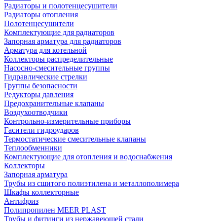
Радиаторы и полотенцесушители
Радиаторы отопления
Полотенцесушители
Комплектующие для радиаторов
Запорная арматура для радиаторов
Арматура для котельной
Коллекторы распределительные
Насосно-смесительные группы
Гидравлические стрелки
Группы безопасности
Редукторы давления
Предохранительные клапаны
Воздухоотводчики
Контрольно-измерительные приборы
Гасители гидроударов
Термостатические смесительные клапаны
Теплообменники
Комплектующие для отопления и водоснабжения
Коллекторы
Запорная арматура
Трубы из сшитого полиэтилена и металлополимера
Шкафы коллекторные
Антифриз
Полипропилен MEER PLAST
Трубы и фитинги из нержавеющей стали