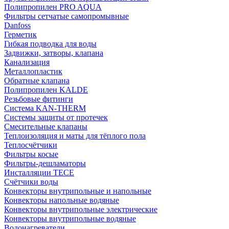
Полипропилен PRO AQUA
Фильтры сетчатые самопромывные
Danfoss
Герметик
Гибкая подводка для воды
Задвижки, затворы, клапана
Канализация
Металлопластик
Обратные клапана
Полипропилен KALDE
Резьбовые фитинги
Система KAN-THERM
Системы защиты от протечек
Смесительные клапаны
Теплоизоляция и маты для тёплого пола
Теплосчётчики
Фильтры косые
Фильтры-дешламаторы
Инсталляции TECE
Счётчики воды
Конвекторы внутрипольные и напольные
Конвекторы напольные водяные
Конвекторы внутрипольные электрические
Конвекторы внутрипольные водяные
Водонагреватели