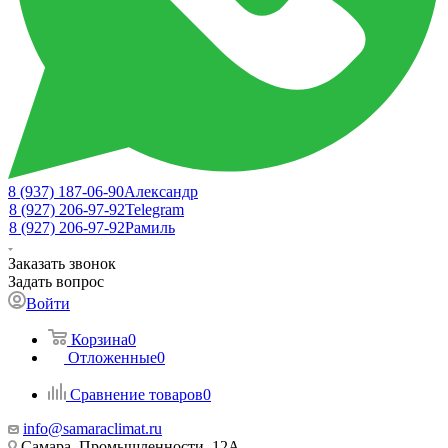
8 (937) 187-06-90
Александр
8 (927) 206-97-92
Telegram
8 (927) 206-97-92
Рамиль
Заказать звонок
Задать вопрос
Войти
Корзина
0
Отложенные
0
Сравнение товаров
0
info@samaraclimat.ru
Самара, Промышленности, 12А