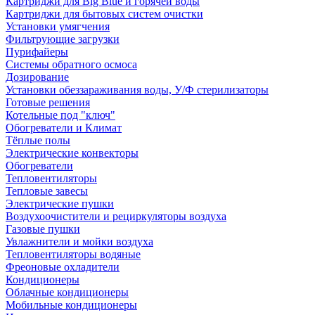
Картриджи для Big Blue и горячей воды
Картриджи для бытовых систем очистки
Установки умягчения
Фильтрующие загрузки
Пурифайеры
Системы обратного осмоса
Дозирование
Установки обеззараживания воды, У/Ф стерилизаторы
Готовые решения
Котельные под "ключ"
Обогреватели и Климат
Тёплые полы
Электрические конвекторы
Обогреватели
Тепловентиляторы
Тепловые завесы
Электрические пушки
Воздухоочистители и рециркуляторы воздуха
Газовые пушки
Увлажнители и мойки воздуха
Тепловентиляторы водяные
Фреоновые охладители
Кондиционеры
Облачные кондиционеры
Мобильные кондиционеры