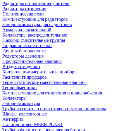
Радиаторы и полотенцесушители
Радиаторы отопления
Полотенцесушители
Комплектующие для радиаторов
Запорная арматура для радиаторов
Арматура для котельной
Коллекторы распределительные
Насосно-смесительные группы
Гидравлические стрелки
Группы безопасности
Редукторы давления
Предохранительные клапаны
Воздухоотводчики
Контрольно-измерительные приборы
Гасители гидроударов
Термостатические смесительные клапаны
Теплообменники
Комплектующие для отопления и водоснабжения
Коллекторы
Запорная арматура
Трубы из сшитого полиэтилена и металлополимера
Шкафы коллекторные
Антифриз
Полипропилен MEER PLAST
Трубы и фитинги из нержавеющей стали