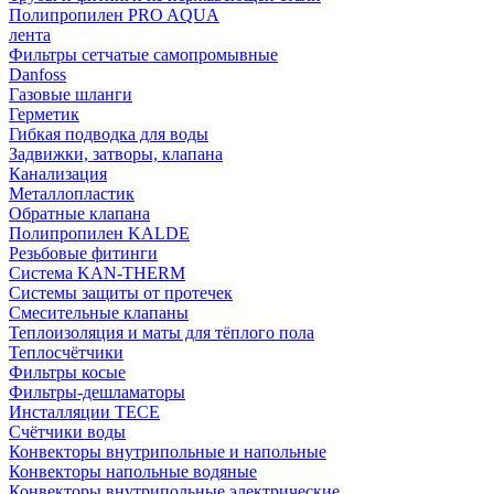
Полипропилен PRO AQUA
лента
Фильтры сетчатые самопромывные
Danfoss
Газовые шланги
Герметик
Гибкая подводка для воды
Задвижки, затворы, клапана
Канализация
Металлопластик
Обратные клапана
Полипропилен KALDE
Резьбовые фитинги
Система KAN-THERM
Системы защиты от протечек
Смесительные клапаны
Теплоизоляция и маты для тёплого пола
Теплосчётчики
Фильтры косые
Фильтры-дешламаторы
Инсталляции TECE
Счётчики воды
Конвекторы внутрипольные и напольные
Конвекторы напольные водяные
Конвекторы внутрипольные электрические