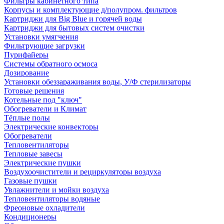
Фильтры кабинетного типа
Корпусы и комплектующие д/полупром. фильтров
Картриджи для Big Blue и горячей воды
Картриджи для бытовых систем очистки
Установки умягчения
Фильтрующие загрузки
Пурифайеры
Системы обратного осмоса
Дозирование
Установки обеззараживания воды, У/Ф стерилизаторы
Готовые решения
Котельные под "ключ"
Обогреватели и Климат
Тёплые полы
Электрические конвекторы
Обогреватели
Тепловентиляторы
Тепловые завесы
Электрические пушки
Воздухоочистители и рециркуляторы воздуха
Газовые пушки
Увлажнители и мойки воздуха
Тепловентиляторы водяные
Фреоновые охладители
Кондиционеры