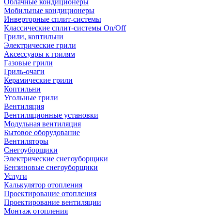
Облачные кондиционеры
Мобильные кондиционеры
Инверторные сплит-системы
Классические сплит-системы On/Off
Грили, коптильни
Электрические грили
Аксессуары к грилям
Газовые грили
Гриль-очаги
Керамические грили
Коптильни
Угольные грили
Вентиляция
Вентиляционные установки
Модульная вентиляция
Бытовое оборудование
Вентиляторы
Снегоуборщики
Электрические снегоуборщики
Бензиновые снегоуборщики
Услуги
Калькулятор отопления
Проектирование отопления
Проектирование вентиляции
Монтаж отопления