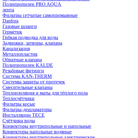
Полипропилен PRO AQUA
лента
Фильтры сетчатые самопромывные
Danfoss
Газовые шланги
Герметик
Гибкая подводка для воды
Задвижки, затворы, клапана
Канализация
Металлопластик
Обратные клапана
Полипропилен KALDE
Резьбовые фитинги
Система KAN-THERM
Системы защиты от протечек
Смесительные клапаны
Теплоизоляция и маты для тёплого пола
Теплосчётчики
Фильтры косые
Фильтры-дешламаторы
Инсталляции TECE
Счётчики воды
Конвекторы внутрипольные и напольные
Конвекторы напольные водяные
Конвекторы внутрипольные электрические