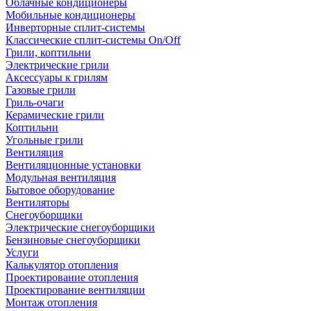
Облачные кондиционеры
Мобильные кондиционеры
Инверторные сплит-системы
Классические сплит-системы On/Off
Грили, коптильни
Электрические грили
Аксессуары к грилям
Газовые грили
Гриль-очаги
Керамические грили
Коптильни
Угольные грили
Вентиляция
Вентиляционные установки
Модульная вентиляция
Бытовое оборудование
Вентиляторы
Снегоуборщики
Электрические снегоуборщики
Бензиновые снегоуборщики
Услуги
Калькулятор отопления
Проектирование отопления
Проектирование вентиляции
Монтаж отопления