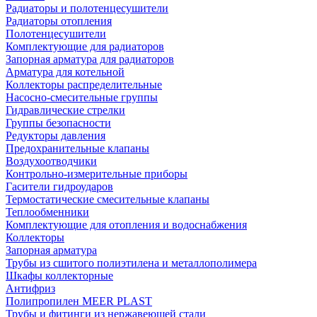
Радиаторы и полотенцесушители
Радиаторы отопления
Полотенцесушители
Комплектующие для радиаторов
Запорная арматура для радиаторов
Арматура для котельной
Коллекторы распределительные
Насосно-смесительные группы
Гидравлические стрелки
Группы безопасности
Редукторы давления
Предохранительные клапаны
Воздухоотводчики
Контрольно-измерительные приборы
Гасители гидроударов
Термостатические смесительные клапаны
Теплообменники
Комплектующие для отопления и водоснабжения
Коллекторы
Запорная арматура
Трубы из сшитого полиэтилена и металлополимера
Шкафы коллекторные
Антифриз
Полипропилен MEER PLAST
Трубы и фитинги из нержавеющей стали