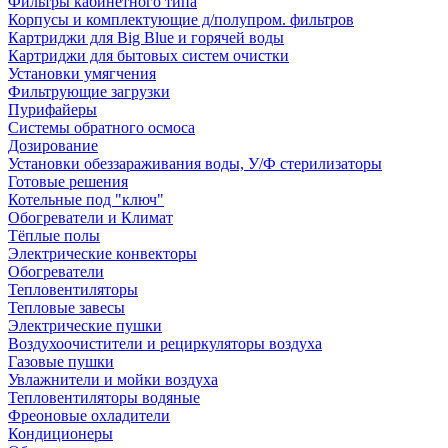
Фильтры кабинетного типа
Корпусы и комплектующие д/полупром. фильтров
Картриджи для Big Blue и горячей воды
Картриджи для бытовых систем очистки
Установки умягчения
Фильтрующие загрузки
Пурифайеры
Системы обратного осмоса
Дозирование
Установки обеззараживания воды, У/Ф стерилизаторы
Готовые решения
Котельные под "ключ"
Обогреватели и Климат
Тёплые полы
Электрические конвекторы
Обогреватели
Тепловентиляторы
Тепловые завесы
Электрические пушки
Воздухоочистители и рециркуляторы воздуха
Газовые пушки
Увлажнители и мойки воздуха
Тепловентиляторы водяные
Фреоновые охладители
Кондиционеры