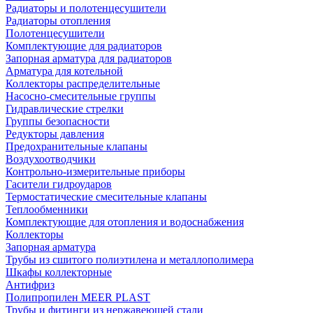
Радиаторы и полотенцесушители
Радиаторы отопления
Полотенцесушители
Комплектующие для радиаторов
Запорная арматура для радиаторов
Арматура для котельной
Коллекторы распределительные
Насосно-смесительные группы
Гидравлические стрелки
Группы безопасности
Редукторы давления
Предохранительные клапаны
Воздухоотводчики
Контрольно-измерительные приборы
Гасители гидроударов
Термостатические смесительные клапаны
Теплообменники
Комплектующие для отопления и водоснабжения
Коллекторы
Запорная арматура
Трубы из сшитого полиэтилена и металлополимера
Шкафы коллекторные
Антифриз
Полипропилен MEER PLAST
Трубы и фитинги из нержавеющей стали