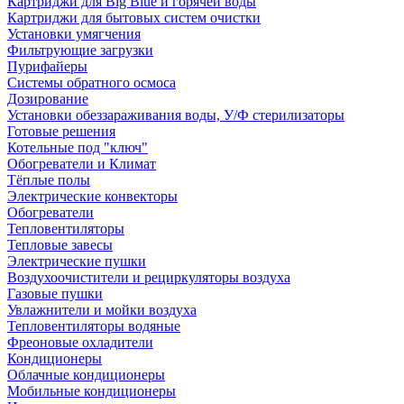
Картриджи для Big Blue и горячей воды
Картриджи для бытовых систем очистки
Установки умягчения
Фильтрующие загрузки
Пурифайеры
Системы обратного осмоса
Дозирование
Установки обеззараживания воды, У/Ф стерилизаторы
Готовые решения
Котельные под "ключ"
Обогреватели и Климат
Тёплые полы
Электрические конвекторы
Обогреватели
Тепловентиляторы
Тепловые завесы
Электрические пушки
Воздухоочистители и рециркуляторы воздуха
Газовые пушки
Увлажнители и мойки воздуха
Тепловентиляторы водяные
Фреоновые охладители
Кондиционеры
Облачные кондиционеры
Мобильные кондиционеры