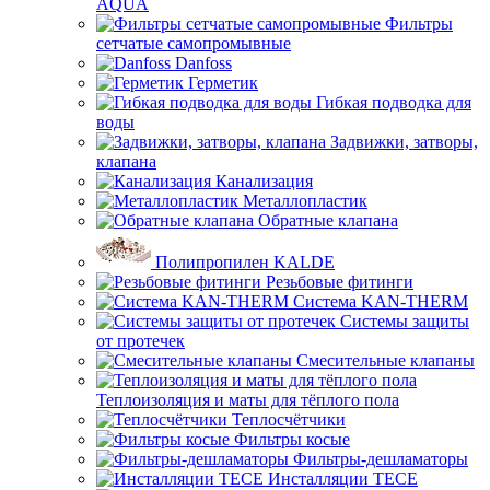
AQUA
Фильтры
сетчатые самопромывные
Danfoss
Герметик
Гибкая подводка для
воды
Задвижки, затворы,
клапана
Канализация
Металлопластик
Обратные клапана
Полипропилен KALDE
Резьбовые фитинги
Система KAN-THERM
Системы защиты
от протечек
Смесительные клапаны
Теплоизоляция и маты для тёплого пола
Теплосчётчики
Фильтры косые
Фильтры-дешламаторы
Инсталляции TECE