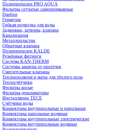
Полипропилен PRO AQUA
Фильтры сетчатые самопромывные
Danfoss
Герметик
Гибкая подводка для воды
Задвижки, затворы, клапана
Канализация
Металлопластик
Обратные клапана
Полипропилен KALDE
Резьбовые фитинги
Система KAN-THERM
Системы защиты от протечек
Смесительные клапаны
Теплоизоляция и маты для тёплого пола
Теплосчётчики
Фильтры косые
Фильтры-дешламаторы
Инсталляции TECE
Счётчики воды
Конвекторы внутрипольные и напольные
Конвекторы напольные водяные
Конвекторы внутрипольные электрические
Конвекторы внутрипольные водяные
Водонагреватели