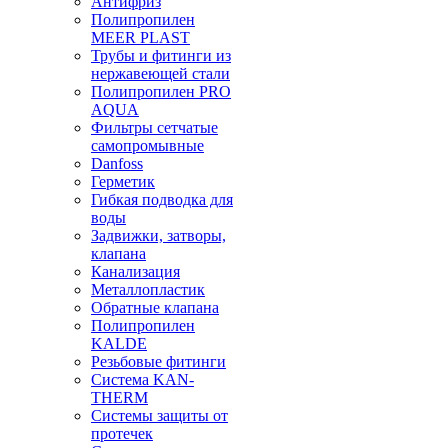
Антифриз
Полипропилен
MEER PLAST
Трубы и фитинги из
нержавеющей стали
Полипропилен PRO
AQUA
Фильтры сетчатые
самопромывные
Danfoss
Герметик
Гибкая подводка для
воды
Задвижки, затворы,
клапана
Канализация
Металлопластик
Обратные клапана
Полипропилен
KALDE
Резьбовые фитинги
Система KAN-
THERM
Системы защиты от
протечек