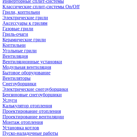
Инверторные сплит-системы
Классические сплит-системы On/Off
Грили, коптильни
Электрические грили
Аксессуары к грилям
Газовые грили
Гриль-очаги
Керамические грили
Коптильни
Угольные грили
Вентиляция
Вентиляционные установки
Модульная вентиляция
Бытовое оборудование
Вентиляторы
Снегоуборщики
Электрические снегоуборщики
Бензиновые снегоуборщики
Услуги
Калькулятор отопления
Проектирование отопления
Проектирование вентиляции
Монтаж отопления
Установка котлов
Пуско-наладочные работы