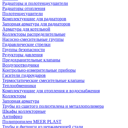
Радиаторы и полотенцесушители
Радиаторы отопления
Полотенцесушители
Комплектующие для радиаторов
Запорная арматура для радиаторов
Арматура для котельной
Коллекторы распределительные
Насосно-смесительные группы
Гидравлические стрелки
Группы безопасности
Редукторы давления
Предохранительные клапаны
Воздухоотводчики
Контрольно-измерительные приборы
Гасители гидроударов
Термостатические смесительные клапаны
Теплообменники
Комплектующие для отопления и водоснабжения
Коллекторы
Запорная арматура
Трубы из сшитого полиэтилена и металлополимера
Шкафы коллекторные
Антифриз
Полипропилен MEER PLAST
Трубы и фитинги из нержавеющей стали