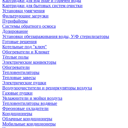
Картриджи для Big Blue и горячей воды
Картриджи для бытовых систем очистки
Установки умягчения
Фильтрующие загрузки
Пурифайеры
Системы обратного осмоса
Дозирование
Установки обеззараживания воды, У/Ф стерилизаторы
Готовые решения
Котельные под "ключ"
Обогреватели и Климат
Тёплые полы
Электрические конвекторы
Обогреватели
Тепловентиляторы
Тепловые завесы
Электрические пушки
Воздухоочистители и рециркуляторы воздуха
Газовые пушки
Увлажнители и мойки воздуха
Тепловентиляторы водяные
Фреоновые охладители
Кондиционеры
Облачные кондиционеры
Мобильные кондиционеры