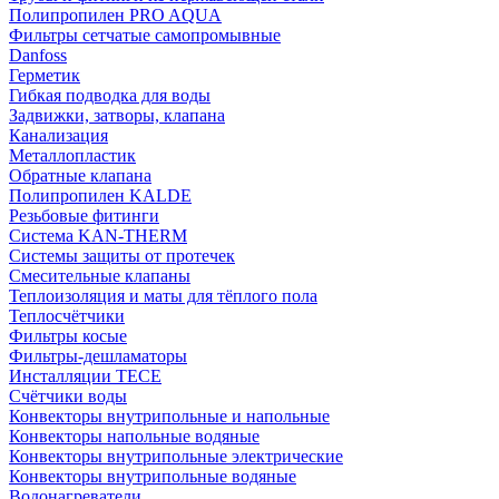
Полипропилен PRO AQUA
Фильтры сетчатые самопромывные
Danfoss
Герметик
Гибкая подводка для воды
Задвижки, затворы, клапана
Канализация
Металлопластик
Обратные клапана
Полипропилен KALDE
Резьбовые фитинги
Система KAN-THERM
Системы защиты от протечек
Смесительные клапаны
Теплоизоляция и маты для тёплого пола
Теплосчётчики
Фильтры косые
Фильтры-дешламаторы
Инсталляции TECE
Счётчики воды
Конвекторы внутрипольные и напольные
Конвекторы напольные водяные
Конвекторы внутрипольные электрические
Конвекторы внутрипольные водяные
Водонагреватели