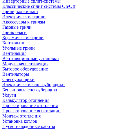
Инверторные сплит-системы
Классические сплит-системы On/Off
Грили, коптильни
Электрические грили
Аксессуары к грилям
Газовые грили
Гриль-очаги
Керамические грили
Коптильни
Угольные грили
Вентиляция
Вентиляционные установки
Модульная вентиляция
Бытовое оборудование
Вентиляторы
Снегоуборщики
Электрические снегоуборщики
Бензиновые снегоуборщики
Услуги
Калькулятор отопления
Проектирование отопления
Проектирование вентиляции
Монтаж отопления
Установка котлов
Пуско-наладочные работы