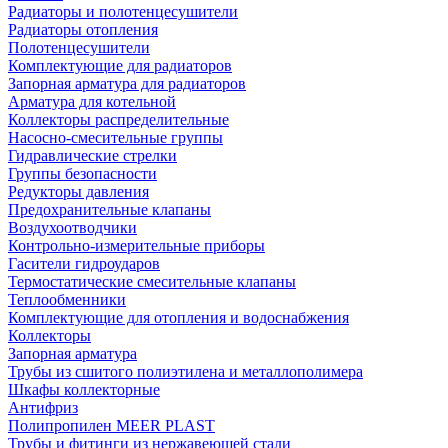
Радиаторы и полотенцесушители
Радиаторы отопления
Полотенцесушители
Комплектующие для радиаторов
Запорная арматура для радиаторов
Арматура для котельной
Коллекторы распределительные
Насосно-смесительные группы
Гидравлические стрелки
Группы безопасности
Редукторы давления
Предохранительные клапаны
Воздухоотводчики
Контрольно-измерительные приборы
Гасители гидроударов
Термостатические смесительные клапаны
Теплообменники
Комплектующие для отопления и водоснабжения
Коллекторы
Запорная арматура
Трубы из сшитого полиэтилена и металлополимера
Шкафы коллекторные
Антифриз
Полипропилен MEER PLAST
Трубы и фитинги из нержавеющей стали