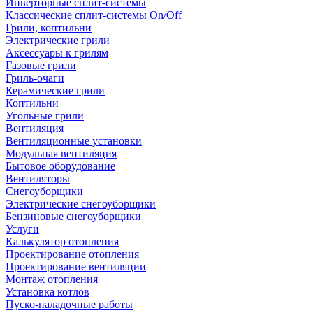
Инверторные сплит-системы
Классические сплит-системы On/Off
Грили, коптильни
Электрические грили
Аксессуары к грилям
Газовые грили
Гриль-очаги
Керамические грили
Коптильни
Угольные грили
Вентиляция
Вентиляционные установки
Модульная вентиляция
Бытовое оборудование
Вентиляторы
Снегоуборщики
Электрические снегоуборщики
Бензиновые снегоуборщики
Услуги
Калькулятор отопления
Проектирование отопления
Проектирование вентиляции
Монтаж отопления
Установка котлов
Пуско-наладочные работы