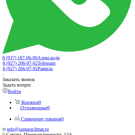
8 (937) 187-06-90
Александр
8 (927) 206-97-92
Telegram
8 (927) 206-97-92
Рамиль
Заказать звонок
Задать вопрос
Войти
Корзина
0
Отложенные
0
Сравнение товаров
0
info@samaraclimat.ru
Самара, Промышленности, 12А