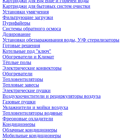
Картриджи для Big Blue и горячей воды
Картриджи для бытовых систем очистки
Установки умягчения
Фильтрующие загрузки
Пурифайеры
Системы обратного осмоса
Дозирование
Установки обеззараживания воды, У/Ф стерилизаторы
Готовые решения
Котельные под "ключ"
Обогреватели и Климат
Тёплые полы
Электрические конвекторы
Обогреватели
Тепловентиляторы
Тепловые завесы
Электрические пушки
Воздухоочистители и рециркуляторы воздуха
Газовые пушки
Увлажнители и мойки воздуха
Тепловентиляторы водяные
Фреоновые охладители
Кондиционеры
Облачные кондиционеры
Мобильные кондиционеры