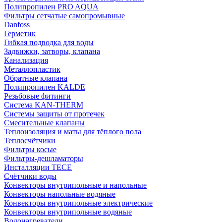
Полипропилен PRO AQUA
Фильтры сетчатые самопромывные
Danfoss
Герметик
Гибкая подводка для воды
Задвижки, затворы, клапана
Канализация
Металлопластик
Обратные клапана
Полипропилен KALDE
Резьбовые фитинги
Система KAN-THERM
Системы защиты от протечек
Смесительные клапаны
Теплоизоляция и маты для тёплого пола
Теплосчётчики
Фильтры косые
Фильтры-дешламаторы
Инсталляции TECE
Счётчики воды
Конвекторы внутрипольные и напольные
Конвекторы напольные водяные
Конвекторы внутрипольные электрические
Конвекторы внутрипольные водяные
Водонагреватели