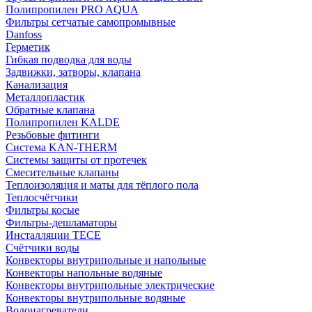
Полипропилен PRO AQUA
Фильтры сетчатые самопромывные
Danfoss
Герметик
Гибкая подводка для воды
Задвижки, затворы, клапана
Канализация
Металлопластик
Обратные клапана
Полипропилен KALDE
Резьбовые фитинги
Система KAN-THERM
Системы защиты от протечек
Смесительные клапаны
Теплоизоляция и маты для тёплого пола
Теплосчётчики
Фильтры косые
Фильтры-дешламаторы
Инсталляции TECE
Счётчики воды
Конвекторы внутрипольные и напольные
Конвекторы напольные водяные
Конвекторы внутрипольные электрические
Конвекторы внутрипольные водяные
Водонагреватели