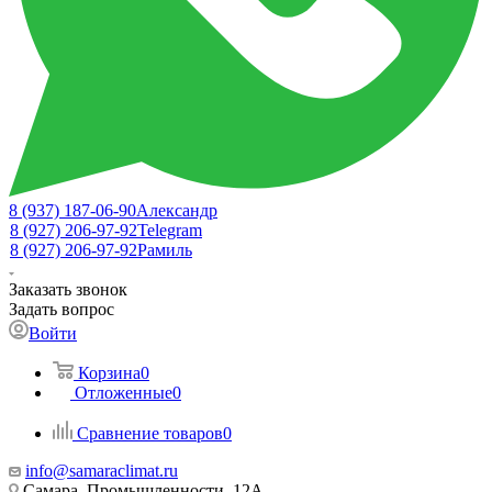
8 (937) 187-06-90
Александр
8 (927) 206-97-92
Telegram
8 (927) 206-97-92
Рамиль
Заказать звонок
Задать вопрос
Войти
Корзина
0
Отложенные
0
Сравнение товаров
0
info@samaraclimat.ru
Самара, Промышленности, 12А