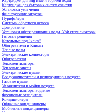
Картриджи для Big Blue и горячей воды
Картриджи для бытовых систем очистки
Установки умягчения
Фильтрующие загрузки
Пурифайеры
Системы обратного осмоса
Дозирование
Установки обеззараживания воды, У/Ф стерилизаторы
Готовые решения
Котельные под "ключ"
Обогреватели и Климат
Тёплые полы
Электрические конвекторы
Обогреватели
Тепловентиляторы
Тепловые завесы
Электрические пушки
Воздухоочистители и рециркуляторы воздуха
Газовые пушки
Увлажнители и мойки воздуха
Тепловентиляторы водяные
Фреоновые охладители
Кондиционеры
Облачные кондиционеры
Мобильные кондиционеры