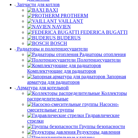
Запчасти для котлов
BAXI
PROTHERM
VAILLANT
NAVIEN
FEDERICA BUGATTI
BUDERUS
BOSCH
Радиаторы и полотенцесушители
Радиаторы отопления
Полотенцесушители
Комплектующие для радиаторов
Запорная
арматура для радиаторов
Арматура для котельной
Коллекторы
распределительные
Насосно-
смесительные группы
Гидравлические
стрелки
Группы безопасности
Редукторы давления