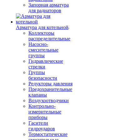
Запорная арматура
для радиаторов
Арматура для котельной
Коллекторы
распределительные
Насосно-
смесительные
группы
Гидравлические
стрелки
Группы
безопасности
Редукторы давления
Предохранительные
клапаны
Воздухоотводчики
Контрольно-
измерительные
приборы
Гасители
гидроударов
Термостатические
смесительные