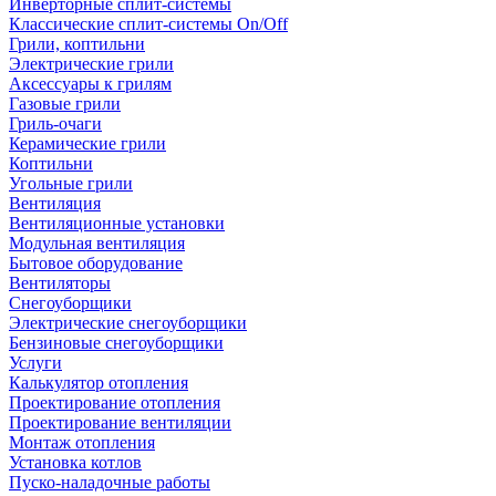
Инверторные сплит-системы
Классические сплит-системы On/Off
Грили, коптильни
Электрические грили
Аксессуары к грилям
Газовые грили
Гриль-очаги
Керамические грили
Коптильни
Угольные грили
Вентиляция
Вентиляционные установки
Модульная вентиляция
Бытовое оборудование
Вентиляторы
Снегоуборщики
Электрические снегоуборщики
Бензиновые снегоуборщики
Услуги
Калькулятор отопления
Проектирование отопления
Проектирование вентиляции
Монтаж отопления
Установка котлов
Пуско-наладочные работы