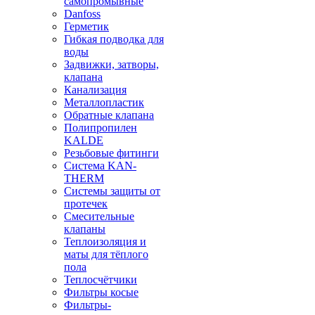
самопромывные
Danfoss
Герметик
Гибкая подводка для
воды
Задвижки, затворы,
клапана
Канализация
Металлопластик
Обратные клапана
Полипропилен
KALDE
Резьбовые фитинги
Система KAN-
THERM
Системы защиты от
протечек
Смесительные
клапаны
Теплоизоляция и
маты для тёплого
пола
Теплосчётчики
Фильтры косые
Фильтры-