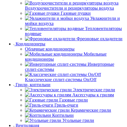
Воздухоочистители и рециркуляторы воздуха
Газовые пушки
Увлажнители и
мойки воздуха
Тепловентиляторы
водяные
Фреоновые охладители
Кондиционеры
Облачные кондиционеры
Мобильные
кондиционеры
Инверторные
сплит-системы
Классические сплит-системы On/Off
Грили, коптильни
Электрические грили
Аксессуары к грилям
Газовые грили
Гриль-очаги
Керамические грили
Коптильни
Угольные грили
Вентиляция