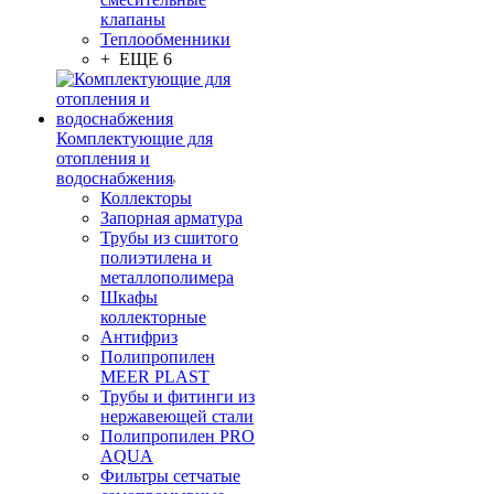
клапаны
Теплообменники
+ ЕЩЕ 6
Комплектующие для
отопления и
водоснабжения
Коллекторы
Запорная арматура
Трубы из сшитого
полиэтилена и
металлополимера
Шкафы
коллекторные
Антифриз
Полипропилен
MEER PLAST
Трубы и фитинги из
нержавеющей стали
Полипропилен PRO
AQUA
Фильтры сетчатые