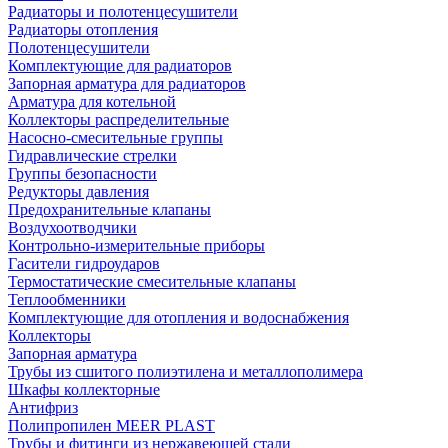
Радиаторы и полотенцесушители
Радиаторы отопления
Полотенцесушители
Комплектующие для радиаторов
Запорная арматура для радиаторов
Арматура для котельной
Коллекторы распределительные
Насосно-смесительные группы
Гидравлические стрелки
Группы безопасности
Редукторы давления
Предохранительные клапаны
Воздухоотводчики
Контрольно-измерительные приборы
Гасители гидроударов
Термостатические смесительные клапаны
Теплообменники
Комплектующие для отопления и водоснабжения
Коллекторы
Запорная арматура
Трубы из сшитого полиэтилена и металлополимера
Шкафы коллекторные
Антифриз
Полипропилен MEER PLAST
Трубы и фитинги из нержавеющей стали