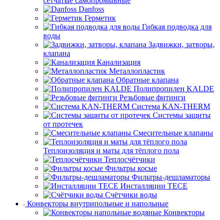
сетчатые самопромывные
Danfoss
Герметик
Гибкая подводка для
воды
Задвижки, затворы,
клапана
Канализация
Металлопластик
Обратные клапана
Полипропилен KALDE
Резьбовые фитинги
Система KAN-THERM
Системы защиты
от протечек
Смесительные клапаны
Теплоизоляция и маты для тёплого пола
Теплосчётчики
Фильтры косые
Фильтры-дешламаторы
Инсталляции TECE
Счётчики воды
Конвекторы внутрипольные и напольные
Конвекторы