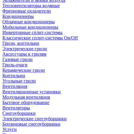
Увлажнители и мойки воздуха
Тепловентиляторы водяные
Фреоновые охладители
Кондиционеры
Облачные кондиционеры
Мобильные кондиционеры
Инверторные сплит-системы
Классические сплит-системы On/Off
Грили, коптильни
Электрические грили
Аксессуары к грилям
Газовые грили
Гриль-очаги
Керамические грили
Коптильни
Угольные грили
Вентиляция
Вентиляционные установки
Модульная вентиляция
Бытовое оборудование
Вентиляторы
Снегоуборщики
Электрические снегоуборщики
Бензиновые снегоуборщики
Услуги