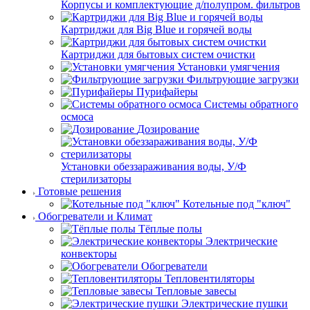
Корпусы и комплектующие д/полупром. фильтров
Картриджи для Big Blue и горячей воды
Картриджи для бытовых систем очистки
Установки умягчения
Фильтрующие загрузки
Пурифайеры
Системы обратного
осмоса
Дозирование
Установки обеззараживания воды, У/Ф
стерилизаторы
Готовые решения
Котельные под "ключ"
Обогреватели и Климат
Тёплые полы
Электрические
конвекторы
Обогреватели
Тепловентиляторы
Тепловые завесы
Электрические пушки