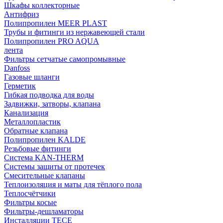
Шкафы коллекторные
Антифриз
Полипропилен MEER PLAST
Трубы и фитинги из нержавеющей стали
Полипропилен PRO AQUA
лента
Фильтры сетчатые самопромывные
Danfoss
Газовые шланги
Герметик
Гибкая подводка для воды
Задвижки, затворы, клапана
Канализация
Металлопластик
Обратные клапана
Полипропилен KALDE
Резьбовые фитинги
Система KAN-THERM
Системы защиты от протечек
Смесительные клапаны
Теплоизоляция и маты для тёплого пола
Теплосчётчики
Фильтры косые
Фильтры-дешламаторы
Инсталляции TECE