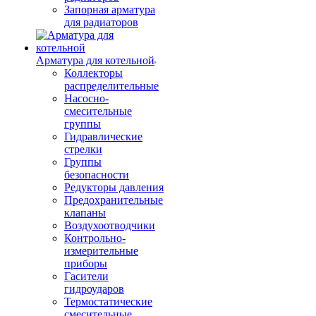
Запорная арматура
для радиаторов
Арматура для котельной
Коллекторы
распределительные
Насосно-
смесительные
группы
Гидравлические
стрелки
Группы
безопасности
Редукторы давления
Предохранительные
клапаны
Воздухоотводчики
Контрольно-
измерительные
приборы
Гасители
гидроударов
Термостатические
смесительные