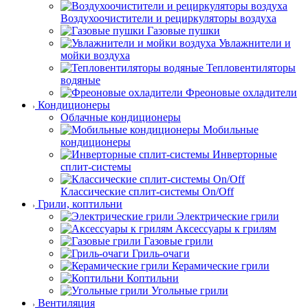
Воздухоочистители и рециркуляторы воздуха
Газовые пушки
Увлажнители и
мойки воздуха
Тепловентиляторы
водяные
Фреоновые охладители
Кондиционеры
Облачные кондиционеры
Мобильные
кондиционеры
Инверторные
сплит-системы
Классические сплит-системы On/Off
Грили, коптильни
Электрические грили
Аксессуары к грилям
Газовые грили
Гриль-очаги
Керамические грили
Коптильни
Угольные грили
Вентиляция