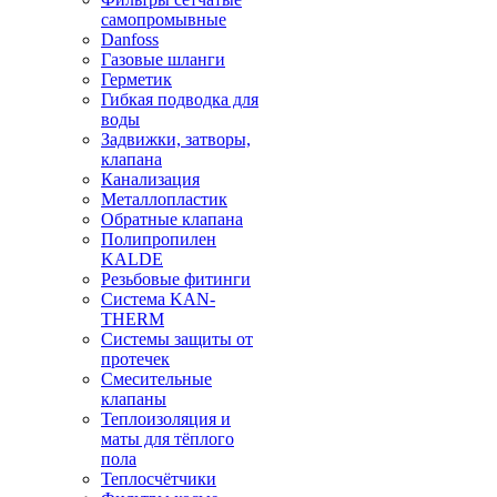
самопромывные
Danfoss
Газовые шланги
Герметик
Гибкая подводка для
воды
Задвижки, затворы,
клапана
Канализация
Металлопластик
Обратные клапана
Полипропилен
KALDE
Резьбовые фитинги
Система KAN-
THERM
Системы защиты от
протечек
Смесительные
клапаны
Теплоизоляция и
маты для тёплого
пола
Теплосчётчики