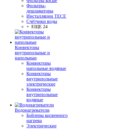
Фильтры косые
Фильтры-
дешламаторы
Инсталляции TECE
Счётчики воды
+ ЕЩЕ 24
Конвекторы
внутрипольные и
напольные
Конвекторы
напольные водяные
Конвекторы
внутрипольные
электрические
Конвекторы
внутрипольные
водяные
Водонагреватели
Бойлеры косвенного
нагрева
Электрические