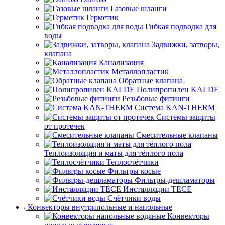
Газовые шланги
Герметик
Гибкая подводка для
воды
Задвижки, затворы,
клапана
Канализация
Металлопластик
Обратные клапана
Полипропилен KALDE
Резьбовые фитинги
Система KAN-THERM
Системы защиты
от протечек
Смесительные клапаны
Теплоизоляция и маты для тёплого пола
Теплосчётчики
Фильтры косые
Фильтры-дешламаторы
Инсталляции TECE
Счётчики воды
Конвекторы внутрипольные и напольные
Конвекторы