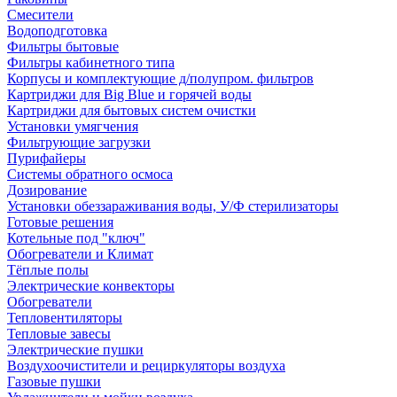
Смесители
Водоподготовка
Фильтры бытовые
Фильтры кабинетного типа
Корпусы и комплектующие д/полупром. фильтров
Картриджи для Big Blue и горячей воды
Картриджи для бытовых систем очистки
Установки умягчения
Фильтрующие загрузки
Пурифайеры
Системы обратного осмоса
Дозирование
Установки обеззараживания воды, У/Ф стерилизаторы
Готовые решения
Котельные под "ключ"
Обогреватели и Климат
Тёплые полы
Электрические конвекторы
Обогреватели
Тепловентиляторы
Тепловые завесы
Электрические пушки
Воздухоочистители и рециркуляторы воздуха
Газовые пушки