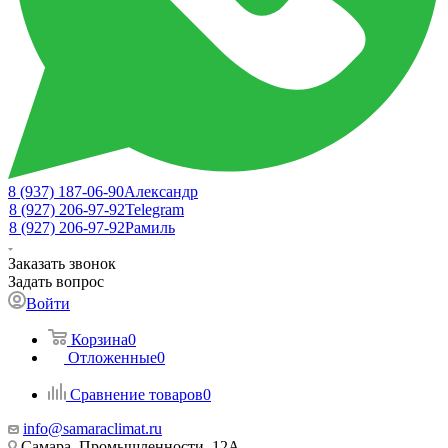
8 (937) 187-06-90
Александр
8 (927) 206-97-92
Telegram
8 (927) 206-97-92
Рамиль
Заказать звонок
Задать вопрос
Войти
Корзина
0
Отложенные
0
Сравнение товаров
0
info@samaraclimat.ru
Самара, Промышленности, 12А