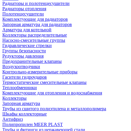
Радиаторы и полотенцесушители
Радиаторы отопления
Полотенцесушители
Комплектующие для радиаторов
Запорная арматура для радиаторов
Арматура для котельной
Коллекторы распределительные
Насосно-смесительные группы
Гидравлические стрелки
Группы безопасности
Редукторы давления
Предохранительные клапаны
Воздухоотводчики
Контрольно-измерительные приборы
Гасители гидроударов
Термостатические смесительные клапаны
Теплообменники
Комплектующие для отопления и водоснабжения
Коллекторы
Запорная арматура
Трубы из сшитого полиэтилена и металлополимера
Шкафы коллекторные
Антифриз
Полипропилен MEER PLAST
Трубы и фитинги из нержавеющей стали