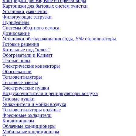
Картриджи для Big Blue и горячей воды
Картриджи для бытовых систем очистки
Установки умягчения
Фильтрующие загрузки
Пурифайеры
Системы обратного осмоса
Дозирование
Установки обеззараживания воды, У/Ф стерилизаторы
Готовые решения
Котельные под "ключ"
Обогреватели и Климат
Тёплые полы
Электрические конвекторы
Обогреватели
Тепловентиляторы
Тепловые завесы
Электрические пушки
Воздухоочистители и рециркуляторы воздуха
Газовые пушки
Увлажнители и мойки воздуха
Тепловентиляторы водяные
Фреоновые охладители
Кондиционеры
Облачные кондиционеры
Мобильные кондиционеры