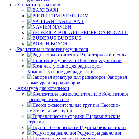
Запчасти для котлов
BAXI
PROTHERM
VAILLANT
NAVIEN
FEDERICA BUGATTI
BUDERUS
BOSCH
Радиаторы и полотенцесушители
Радиаторы отопления
Полотенцесушители
Комплектующие для радиаторов
Запорная
арматура для радиаторов
Арматура для котельной
Коллекторы
распределительные
Насосно-
смесительные группы
Гидравлические
стрелки
Группы безопасности
Редукторы давления