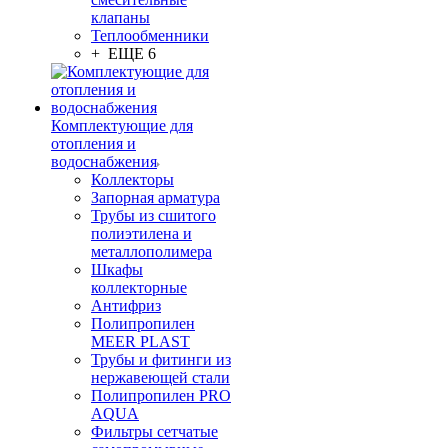
клапаны
Теплообменники
+ ЕЩЕ 6
Комплектующие для
отопления и
водоснабжения
Коллекторы
Запорная арматура
Трубы из сшитого
полиэтилена и
металлополимера
Шкафы
коллекторные
Антифриз
Полипропилен
MEER PLAST
Трубы и фитинги из
нержавеющей стали
Полипропилен PRO
AQUA
Фильтры сетчатые