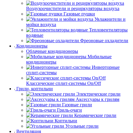
Воздухоочистители и рециркуляторы воздуха
Газовые пушки
Увлажнители и
мойки воздуха
Тепловентиляторы
водяные
Фреоновые охладители
Кондиционеры
Облачные кондиционеры
Мобильные
кондиционеры
Инверторные
сплит-системы
Классические сплит-системы On/Off
Грили, коптильни
Электрические грили
Аксессуары к грилям
Газовые грили
Гриль-очаги
Керамические грили
Коптильни
Угольные грили
Вентиляция