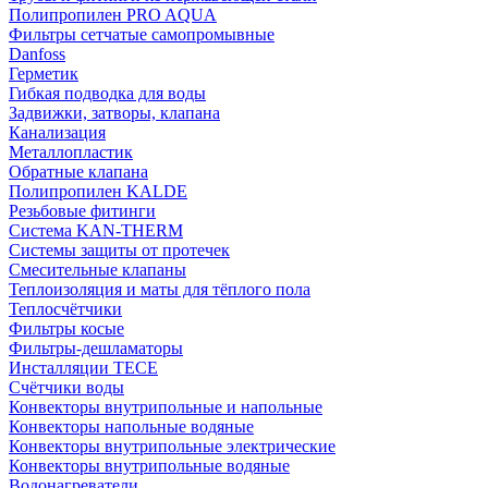
Полипропилен PRO AQUA
Фильтры сетчатые самопромывные
Danfoss
Герметик
Гибкая подводка для воды
Задвижки, затворы, клапана
Канализация
Металлопластик
Обратные клапана
Полипропилен KALDE
Резьбовые фитинги
Система KAN-THERM
Системы защиты от протечек
Смесительные клапаны
Теплоизоляция и маты для тёплого пола
Теплосчётчики
Фильтры косые
Фильтры-дешламаторы
Инсталляции TECE
Счётчики воды
Конвекторы внутрипольные и напольные
Конвекторы напольные водяные
Конвекторы внутрипольные электрические
Конвекторы внутрипольные водяные
Водонагреватели