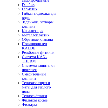
самопромывные
Danfoss
Герметик
Гибкая подводка для
воды
Задвижки, затворы,
клапана
Канализация
Металлопластик
Обратные клапана
Полипропилен
KALDE
Резьбовые фитинги
Система KAN-
THERM
Системы защиты от
протечек
Смесительные
клапаны
Теплоизоляция и
маты для тёплого
пола
Теплосчётчики
Фильтры косые
Фильтры-