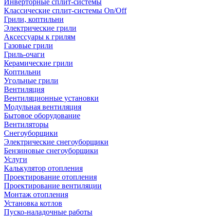
Инверторные сплит-системы
Классические сплит-системы On/Off
Грили, коптильни
Электрические грили
Аксессуары к грилям
Газовые грили
Гриль-очаги
Керамические грили
Коптильни
Угольные грили
Вентиляция
Вентиляционные установки
Модульная вентиляция
Бытовое оборудование
Вентиляторы
Снегоуборщики
Электрические снегоуборщики
Бензиновые снегоуборщики
Услуги
Калькулятор отопления
Проектирование отопления
Проектирование вентиляции
Монтаж отопления
Установка котлов
Пуско-наладочные работы