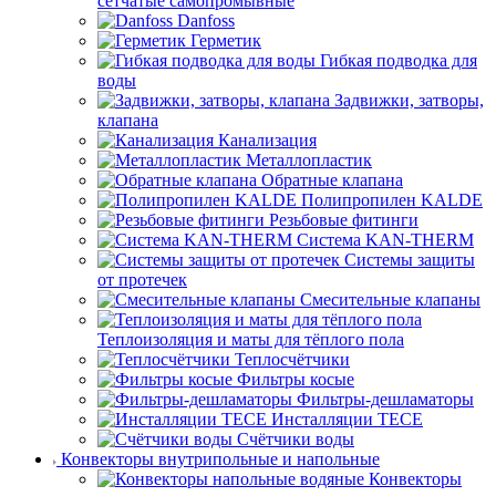
сетчатые самопромывные
Danfoss
Герметик
Гибкая подводка для
воды
Задвижки, затворы,
клапана
Канализация
Металлопластик
Обратные клапана
Полипропилен KALDE
Резьбовые фитинги
Система KAN-THERM
Системы защиты
от протечек
Смесительные клапаны
Теплоизоляция и маты для тёплого пола
Теплосчётчики
Фильтры косые
Фильтры-дешламаторы
Инсталляции TECE
Счётчики воды
Конвекторы внутрипольные и напольные
Конвекторы