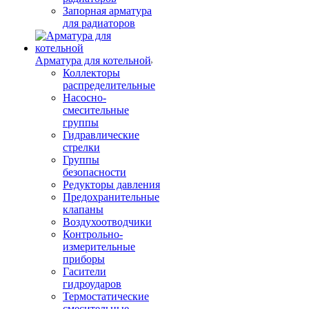
Запорная арматура
для радиаторов
Арматура для котельной
Коллекторы
распределительные
Насосно-
смесительные
группы
Гидравлические
стрелки
Группы
безопасности
Редукторы давления
Предохранительные
клапаны
Воздухоотводчики
Контрольно-
измерительные
приборы
Гасители
гидроударов
Термостатические
смесительные