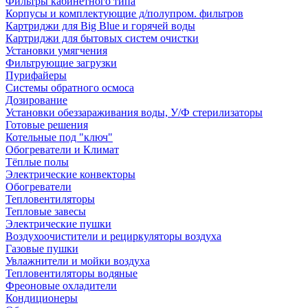
Фильтры кабинетного типа
Корпусы и комплектующие д/полупром. фильтров
Картриджи для Big Blue и горячей воды
Картриджи для бытовых систем очистки
Установки умягчения
Фильтрующие загрузки
Пурифайеры
Системы обратного осмоса
Дозирование
Установки обеззараживания воды, У/Ф стерилизаторы
Готовые решения
Котельные под "ключ"
Обогреватели и Климат
Тёплые полы
Электрические конвекторы
Обогреватели
Тепловентиляторы
Тепловые завесы
Электрические пушки
Воздухоочистители и рециркуляторы воздуха
Газовые пушки
Увлажнители и мойки воздуха
Тепловентиляторы водяные
Фреоновые охладители
Кондиционеры