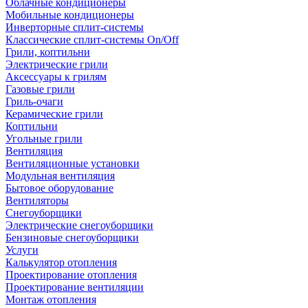
Облачные кондиционеры
Мобильные кондиционеры
Инверторные сплит-системы
Классические сплит-системы On/Off
Грили, коптильни
Электрические грили
Аксессуары к грилям
Газовые грили
Гриль-очаги
Керамические грили
Коптильни
Угольные грили
Вентиляция
Вентиляционные установки
Модульная вентиляция
Бытовое оборудование
Вентиляторы
Снегоуборщики
Электрические снегоуборщики
Бензиновые снегоуборщики
Услуги
Калькулятор отопления
Проектирование отопления
Проектирование вентиляции
Монтаж отопления