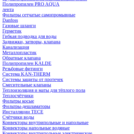
Полипропилен PRO AQUA
лента
Фильтры сетчатые самопромывные
Danfoss
Газовые шланги
Герметик
Гибкая подводка для воды
Задвижки, затворы, клапана
Канализация
Металлопластик
Обратные клапана
Полипропилен KALDE
Резьбовые фитинги
Система KAN-THERM
Системы защиты от протечек
Смесительные клапаны
Теплоизоляция и маты для тёплого пола
Теплосчётчики
Фильтры косые
Фильтры-дешламаторы
Инсталляции TECE
Счётчики воды
Конвекторы внутрипольные и напольные
Конвекторы напольные водяные
Конвекторы внутрипольные электрические