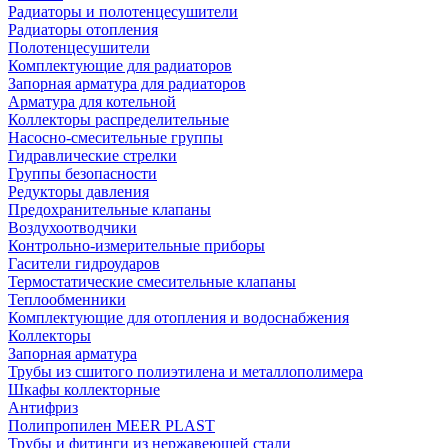
Радиаторы и полотенцесушители
Радиаторы отопления
Полотенцесушители
Комплектующие для радиаторов
Запорная арматура для радиаторов
Арматура для котельной
Коллекторы распределительные
Насосно-смесительные группы
Гидравлические стрелки
Группы безопасности
Редукторы давления
Предохранительные клапаны
Воздухоотводчики
Контрольно-измерительные приборы
Гасители гидроударов
Термостатические смесительные клапаны
Теплообменники
Комплектующие для отопления и водоснабжения
Коллекторы
Запорная арматура
Трубы из сшитого полиэтилена и металлополимера
Шкафы коллекторные
Антифриз
Полипропилен MEER PLAST
Трубы и фитинги из нержавеющей стали