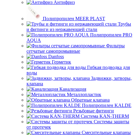
Антифриз
Полипропилен MEER PLAST
Трубы
и фитинги из нержавеющей стали
Полипропилен PRO
AQUA
Фильтры
сетчатые самопромывные
Danfoss
Герметик
Гибкая подводка для
воды
Задвижки, затворы,
клапана
Канализация
Металлопластик
Обратные клапана
Полипропилен KALDE
Резьбовые фитинги
Система KAN-THERM
Системы защиты
от протечек
Смесительные клапаны