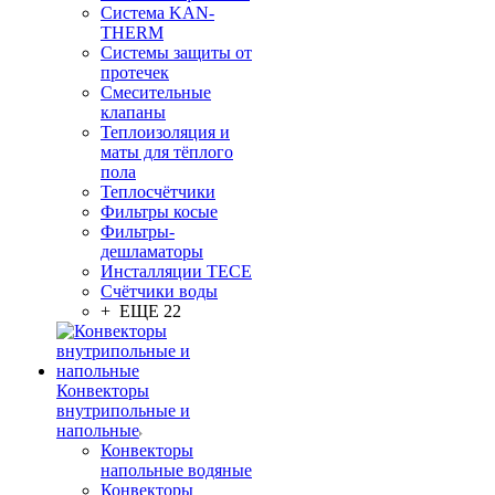
Система KAN-
THERM
Системы защиты от
протечек
Смесительные
клапаны
Теплоизоляция и
маты для тёплого
пола
Теплосчётчики
Фильтры косые
Фильтры-
дешламаторы
Инсталляции TECE
Счётчики воды
+ ЕЩЕ 22
Конвекторы
внутрипольные и
напольные
Конвекторы
напольные водяные
Конвекторы