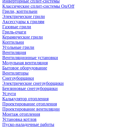
Инверторные сплит-системы
Классические сплит-системы On/Off
Грили, коптильни
Электрические грили
Аксессуары к грилям
Газовые грили
Гриль-очаги
Керамические грили
Коптильни
Угольные грили
Вентиляция
Вентиляционные установки
Модульная вентиляция
Бытовое оборудование
Вентиляторы
Снегоуборщики
Электрические снегоуборщики
Бензиновые снегоуборщики
Услуги
Калькулятор отопления
Проектирование отопления
Проектирование вентиляции
Монтаж отопления
Установка котлов
Пуско-наладочные работы