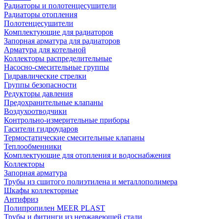
Радиаторы и полотенцесушители
Радиаторы отопления
Полотенцесушители
Комплектующие для радиаторов
Запорная арматура для радиаторов
Арматура для котельной
Коллекторы распределительные
Насосно-смесительные группы
Гидравлические стрелки
Группы безопасности
Редукторы давления
Предохранительные клапаны
Воздухоотводчики
Контрольно-измерительные приборы
Гасители гидроударов
Термостатические смесительные клапаны
Теплообменники
Комплектующие для отопления и водоснабжения
Коллекторы
Запорная арматура
Трубы из сшитого полиэтилена и металлополимера
Шкафы коллекторные
Антифриз
Полипропилен MEER PLAST
Трубы и фитинги из нержавеющей стали