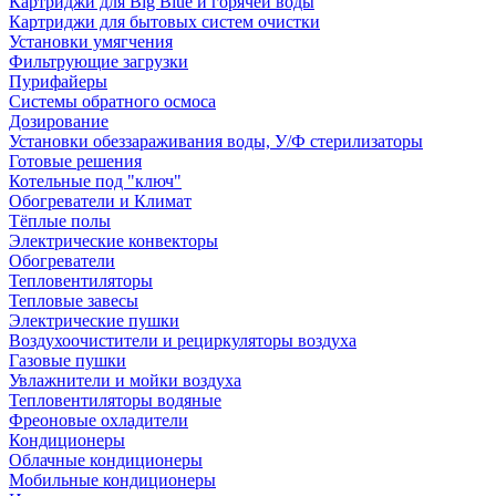
Картриджи для Big Blue и горячей воды
Картриджи для бытовых систем очистки
Установки умягчения
Фильтрующие загрузки
Пурифайеры
Системы обратного осмоса
Дозирование
Установки обеззараживания воды, У/Ф стерилизаторы
Готовые решения
Котельные под "ключ"
Обогреватели и Климат
Тёплые полы
Электрические конвекторы
Обогреватели
Тепловентиляторы
Тепловые завесы
Электрические пушки
Воздухоочистители и рециркуляторы воздуха
Газовые пушки
Увлажнители и мойки воздуха
Тепловентиляторы водяные
Фреоновые охладители
Кондиционеры
Облачные кондиционеры
Мобильные кондиционеры