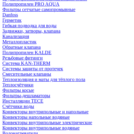
Полипропилен PRO AQUA
Фильтры сетчатые самопромывные
Danfoss
Герметик
Гибкая подводка для воды
Задвижки, затворы, клапана
Канализация
Металлопластик
Обратные клапана
Полипропилен KALDE
Резьбовые фитинги
Система KAN-THERM
Системы защиты от протечек
Смесительные клапаны
Теплоизоляция и маты для тёплого пола
Теплосчётчики
Фильтры косые
Фильтры-дешламаторы
Инсталляции TECE
Счётчики воды
Конвекторы внутрипольные и напольные
Конвекторы напольные водяные
Конвекторы внутрипольные электрические
Конвекторы внутрипольные водяные
Водонагреватели