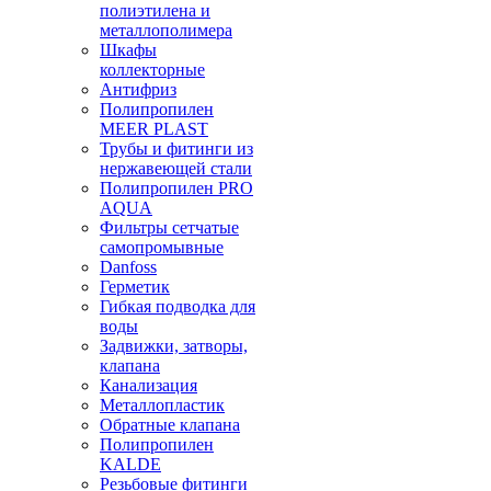
полиэтилена и
металлополимера
Шкафы
коллекторные
Антифриз
Полипропилен
MEER PLAST
Трубы и фитинги из
нержавеющей стали
Полипропилен PRO
AQUA
Фильтры сетчатые
самопромывные
Danfoss
Герметик
Гибкая подводка для
воды
Задвижки, затворы,
клапана
Канализация
Металлопластик
Обратные клапана
Полипропилен
KALDE
Резьбовые фитинги