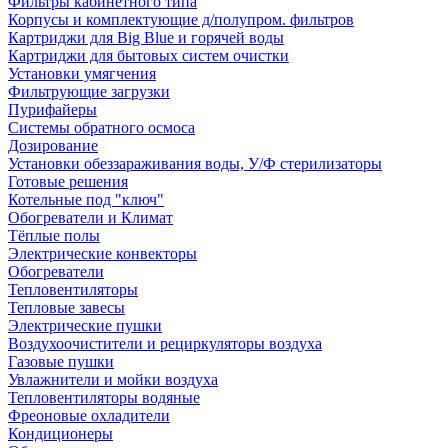
Фильтры кабинетного типа
Корпусы и комплектующие д/полупром. фильтров
Картриджи для Big Blue и горячей воды
Картриджи для бытовых систем очистки
Установки умягчения
Фильтрующие загрузки
Пурифайеры
Системы обратного осмоса
Дозирование
Установки обеззараживания воды, У/Ф стерилизаторы
Готовые решения
Котельные под "ключ"
Обогреватели и Климат
Тёплые полы
Электрические конвекторы
Обогреватели
Тепловентиляторы
Тепловые завесы
Электрические пушки
Воздухоочистители и рециркуляторы воздуха
Газовые пушки
Увлажнители и мойки воздуха
Тепловентиляторы водяные
Фреоновые охладители
Кондиционеры