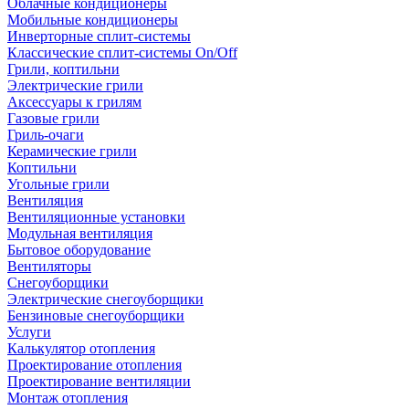
Облачные кондиционеры
Мобильные кондиционеры
Инверторные сплит-системы
Классические сплит-системы On/Off
Грили, коптильни
Электрические грили
Аксессуары к грилям
Газовые грили
Гриль-очаги
Керамические грили
Коптильни
Угольные грили
Вентиляция
Вентиляционные установки
Модульная вентиляция
Бытовое оборудование
Вентиляторы
Снегоуборщики
Электрические снегоуборщики
Бензиновые снегоуборщики
Услуги
Калькулятор отопления
Проектирование отопления
Проектирование вентиляции
Монтаж отопления