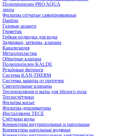
Полипропилен PRO AQUA
лента
Фильтры сетчатые самопромывные
Danfoss
Газовые шланги
Герметик
Гибкая подводка для воды
Задвижки, затворы, клапана
Канализация
Металлопластик
Обратные клапана
Полипропилен KALDE
Резьбовые фитинги
Система KAN-THERM
Системы защиты от протечек
Смесительные клапаны
Теплоизоляция и маты для тёплого пола
Теплосчётчики
Фильтры косые
Фильтры-дешламаторы
Инсталляции TECE
Счётчики воды
Конвекторы внутрипольные и напольные
Конвекторы напольные водяные
Конвекторы внутрипольные электрические