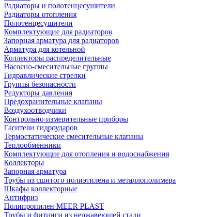
Радиаторы и полотенцесушители
Радиаторы отопления
Полотенцесушители
Комплектующие для радиаторов
Запорная арматура для радиаторов
Арматура для котельной
Коллекторы распределительные
Насосно-смесительные группы
Гидравлические стрелки
Группы безопасности
Редукторы давления
Предохранительные клапаны
Воздухоотводчики
Контрольно-измерительные приборы
Гасители гидроударов
Термостатические смесительные клапаны
Теплообменники
Комплектующие для отопления и водоснабжения
Коллекторы
Запорная арматура
Трубы из сшитого полиэтилена и металлополимера
Шкафы коллекторные
Антифриз
Полипропилен MEER PLAST
Трубы и фитинги из нержавеющей стали