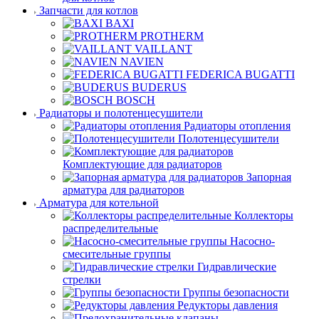
Запчасти для котлов
BAXI
PROTHERM
VAILLANT
NAVIEN
FEDERICA BUGATTI
BUDERUS
BOSCH
Радиаторы и полотенцесушители
Радиаторы отопления
Полотенцесушители
Комплектующие для радиаторов
Запорная
арматура для радиаторов
Арматура для котельной
Коллекторы
распределительные
Насосно-
смесительные группы
Гидравлические
стрелки
Группы безопасности
Редукторы давления