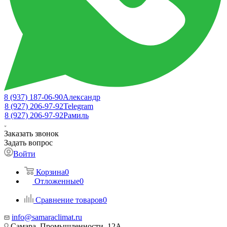
8 (937) 187-06-90
Александр
8 (927) 206-97-92
Telegram
8 (927) 206-97-92
Рамиль
Заказать звонок
Задать вопрос
Войти
Корзина
0
Отложенные
0
Сравнение товаров
0
info@samaraclimat.ru
Самара, Промышленности, 12А