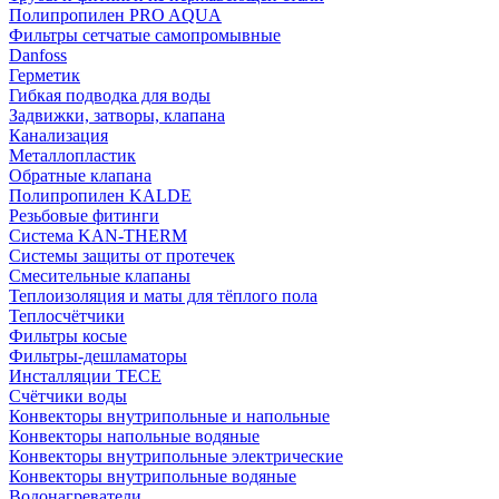
Полипропилен PRO AQUA
Фильтры сетчатые самопромывные
Danfoss
Герметик
Гибкая подводка для воды
Задвижки, затворы, клапана
Канализация
Металлопластик
Обратные клапана
Полипропилен KALDE
Резьбовые фитинги
Система KAN-THERM
Системы защиты от протечек
Смесительные клапаны
Теплоизоляция и маты для тёплого пола
Теплосчётчики
Фильтры косые
Фильтры-дешламаторы
Инсталляции TECE
Счётчики воды
Конвекторы внутрипольные и напольные
Конвекторы напольные водяные
Конвекторы внутрипольные электрические
Конвекторы внутрипольные водяные
Водонагреватели