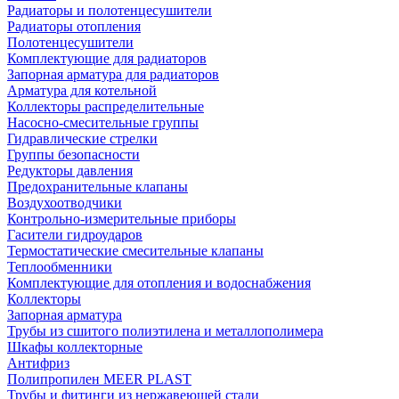
Радиаторы и полотенцесушители
Радиаторы отопления
Полотенцесушители
Комплектующие для радиаторов
Запорная арматура для радиаторов
Арматура для котельной
Коллекторы распределительные
Насосно-смесительные группы
Гидравлические стрелки
Группы безопасности
Редукторы давления
Предохранительные клапаны
Воздухоотводчики
Контрольно-измерительные приборы
Гасители гидроударов
Термостатические смесительные клапаны
Теплообменники
Комплектующие для отопления и водоснабжения
Коллекторы
Запорная арматура
Трубы из сшитого полиэтилена и металлополимера
Шкафы коллекторные
Антифриз
Полипропилен MEER PLAST
Трубы и фитинги из нержавеющей стали