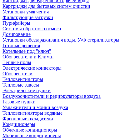
Картриджи для Big Blue и горячей воды
Картриджи для бытовых систем очистки
Установки умягчения
Фильтрующие загрузки
Пурифайеры
Системы обратного осмоса
Дозирование
Установки обеззараживания воды, У/Ф стерилизаторы
Готовые решения
Котельные под "ключ"
Обогреватели и Климат
Тёплые полы
Электрические конвекторы
Обогреватели
Тепловентиляторы
Тепловые завесы
Электрические пушки
Воздухоочистители и рециркуляторы воздуха
Газовые пушки
Увлажнители и мойки воздуха
Тепловентиляторы водяные
Фреоновые охладители
Кондиционеры
Облачные кондиционеры
Мобильные кондиционеры