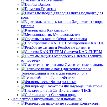
сетчатые самопромывные
Danfoss
Герметик
Гибкая подводка для
воды
Задвижки, затворы,
клапана
Канализация
Металлопластик
Обратные клапана
Полипропилен KALDE
Резьбовые фитинги
Система KAN-THERM
Системы защиты
от протечек
Смесительные клапаны
Теплоизоляция и маты для тёплого пола
Теплосчётчики
Фильтры косые
Фильтры-дешламаторы
Инсталляции TECE
Счётчики воды
Конвекторы внутрипольные и напольные
Конвекторы