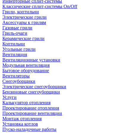
Инверторные сплит-системы
Классические сплит-системы On/Off
Грили, коптильни
Электрические грили
Аксессуары к грилям
Газовые грили
Гриль-очаги
Керамические грили
Коптильни
Угольные грили
Вентиляция
Вентиляционные установки
Модульная вентиляция
Бытовое оборудование
Вентиляторы
Снегоуборщики
Электрические снегоуборщики
Бензиновые снегоуборщики
Услуги
Калькулятор отопления
Проектирование отопления
Проектирование вентиляции
Монтаж отопления
Установка котлов
Пуско-наладочные работы