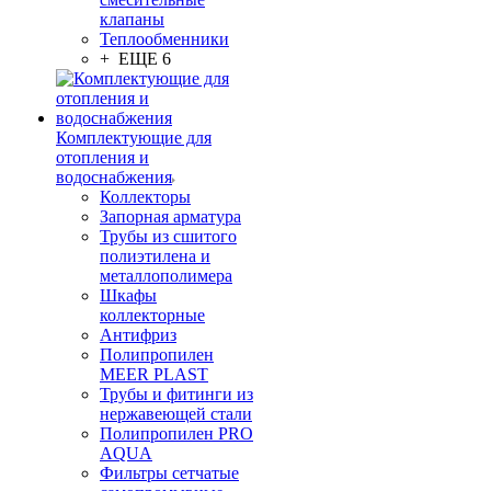
клапаны
Теплообменники
+ ЕЩЕ 6
Комплектующие для
отопления и
водоснабжения
Коллекторы
Запорная арматура
Трубы из сшитого
полиэтилена и
металлополимера
Шкафы
коллекторные
Антифриз
Полипропилен
MEER PLAST
Трубы и фитинги из
нержавеющей стали
Полипропилен PRO
AQUA
Фильтры сетчатые