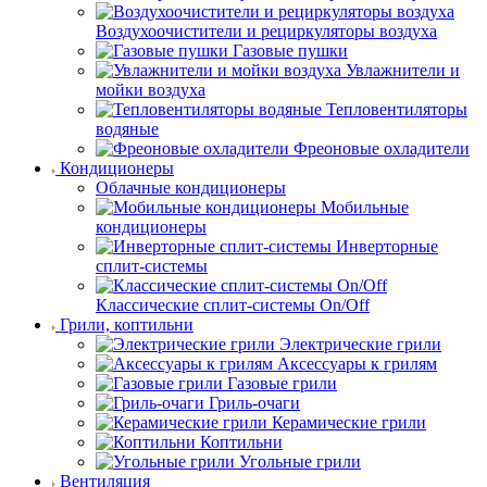
Воздухоочистители и рециркуляторы воздуха
Газовые пушки
Увлажнители и
мойки воздуха
Тепловентиляторы
водяные
Фреоновые охладители
Кондиционеры
Облачные кондиционеры
Мобильные
кондиционеры
Инверторные
сплит-системы
Классические сплит-системы On/Off
Грили, коптильни
Электрические грили
Аксессуары к грилям
Газовые грили
Гриль-очаги
Керамические грили
Коптильни
Угольные грили
Вентиляция