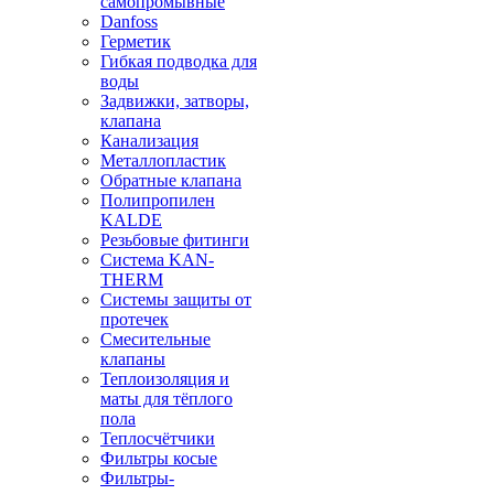
самопромывные
Danfoss
Герметик
Гибкая подводка для
воды
Задвижки, затворы,
клапана
Канализация
Металлопластик
Обратные клапана
Полипропилен
KALDE
Резьбовые фитинги
Система KAN-
THERM
Системы защиты от
протечек
Смесительные
клапаны
Теплоизоляция и
маты для тёплого
пола
Теплосчётчики
Фильтры косые
Фильтры-