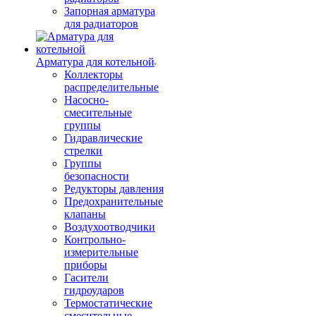
Запорная арматура
для радиаторов
Арматура для котельной
Коллекторы
распределительные
Насосно-
смесительные
группы
Гидравлические
стрелки
Группы
безопасности
Редукторы давления
Предохранительные
клапаны
Воздухоотводчики
Контрольно-
измерительные
приборы
Гасители
гидроударов
Термостатические
смесительные