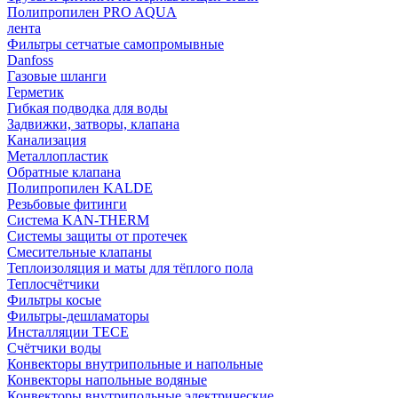
Полипропилен PRO AQUA
лента
Фильтры сетчатые самопромывные
Danfoss
Газовые шланги
Герметик
Гибкая подводка для воды
Задвижки, затворы, клапана
Канализация
Металлопластик
Обратные клапана
Полипропилен KALDE
Резьбовые фитинги
Система KAN-THERM
Системы защиты от протечек
Смесительные клапаны
Теплоизоляция и маты для тёплого пола
Теплосчётчики
Фильтры косые
Фильтры-дешламаторы
Инсталляции TECE
Счётчики воды
Конвекторы внутрипольные и напольные
Конвекторы напольные водяные
Конвекторы внутрипольные электрические