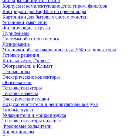
Фильтры кабинетного типа
Корпусы и комплектующие д/полупром. фильтров
Картриджи для Big Blue и горячей воды
Картриджи для бытовых систем очистки
Установки умягчения
Фильтрующие загрузки
Пурифайеры
Системы обратного осмоса
Дозирование
Установки обеззараживания воды, У/Ф стерилизаторы
Готовые решения
Котельные под "ключ"
Обогреватели и Климат
Тёплые полы
Электрические конвекторы
Обогреватели
Тепловентиляторы
Тепловые завесы
Электрические пушки
Воздухоочистители и рециркуляторы воздуха
Газовые пушки
Увлажнители и мойки воздуха
Тепловентиляторы водяные
Фреоновые охладители
Кондиционеры