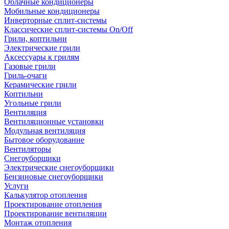
Облачные кондиционеры
Мобильные кондиционеры
Инверторные сплит-системы
Классические сплит-системы On/Off
Грили, коптильни
Электрические грили
Аксессуары к грилям
Газовые грили
Гриль-очаги
Керамические грили
Коптильни
Угольные грили
Вентиляция
Вентиляционные установки
Модульная вентиляция
Бытовое оборудование
Вентиляторы
Снегоуборщики
Электрические снегоуборщики
Бензиновые снегоуборщики
Услуги
Калькулятор отопления
Проектирование отопления
Проектирование вентиляции
Монтаж отопления