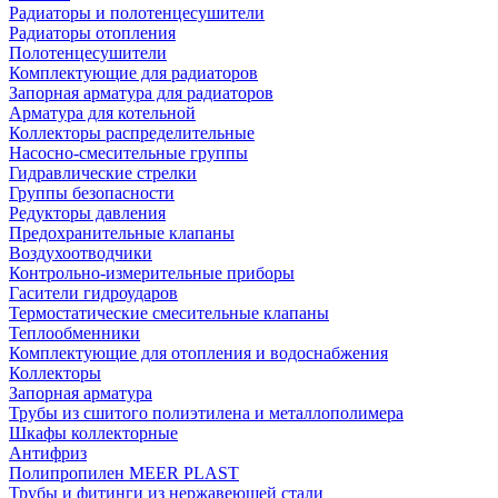
Радиаторы и полотенцесушители
Радиаторы отопления
Полотенцесушители
Комплектующие для радиаторов
Запорная арматура для радиаторов
Арматура для котельной
Коллекторы распределительные
Насосно-смесительные группы
Гидравлические стрелки
Группы безопасности
Редукторы давления
Предохранительные клапаны
Воздухоотводчики
Контрольно-измерительные приборы
Гасители гидроударов
Термостатические смесительные клапаны
Теплообменники
Комплектующие для отопления и водоснабжения
Коллекторы
Запорная арматура
Трубы из сшитого полиэтилена и металлополимера
Шкафы коллекторные
Антифриз
Полипропилен MEER PLAST
Трубы и фитинги из нержавеющей стали