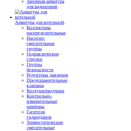
Запорная арматура
для радиаторов
Арматура для котельной
Коллекторы
распределительные
Насосно-
смесительные
группы
Гидравлические
стрелки
Группы
безопасности
Редукторы давления
Предохранительные
клапаны
Воздухоотводчики
Контрольно-
измерительные
приборы
Гасители
гидроударов
Термостатические
смесительные