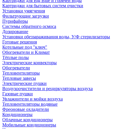
Картриджи для Big Blue и горячей воды
Картриджи для бытовых систем очистки
Установки умягчения
Фильтрующие загрузки
Пурифайеры
Системы обратного осмоса
Дозирование
Установки обеззараживания воды, У/Ф стерилизаторы
Готовые решения
Котельные под "ключ"
Обогреватели и Климат
Тёплые полы
Электрические конвекторы
Обогреватели
Тепловентиляторы
Тепловые завесы
Электрические пушки
Воздухоочистители и рециркуляторы воздуха
Газовые пушки
Увлажнители и мойки воздуха
Тепловентиляторы водяные
Фреоновые охладители
Кондиционеры
Облачные кондиционеры
Мобильные кондиционеры