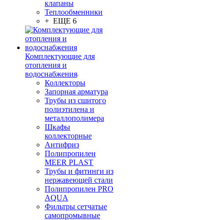
клапаны
Теплообменники
+ ЕЩЕ 6
Комплектующие для
отопления и
водоснабжения
Коллекторы
Запорная арматура
Трубы из сшитого
полиэтилена и
металлополимера
Шкафы
коллекторные
Антифриз
Полипропилен
MEER PLAST
Трубы и фитинги из
нержавеющей стали
Полипропилен PRO
AQUA
Фильтры сетчатые
самопромывные