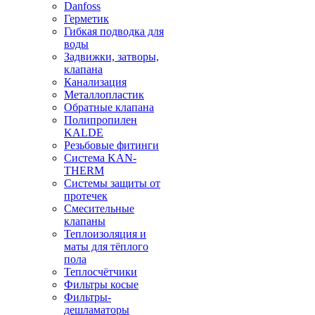
Danfoss
Герметик
Гибкая подводка для
воды
Задвижки, затворы,
клапана
Канализация
Металлопластик
Обратные клапана
Полипропилен
KALDE
Резьбовые фитинги
Система KAN-
THERM
Системы защиты от
протечек
Смесительные
клапаны
Теплоизоляция и
маты для тёплого
пола
Теплосчётчики
Фильтры косые
Фильтры-
дешламаторы