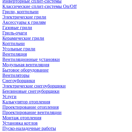
Инверторные сплит-системы
Классические сплит-системы On/Off
Грили, коптильни
Электрические грили
Аксессуары к грилям
Газовые грили
Гриль-очаги
Керамические грили
Коптильни
Угольные грили
Вентиляция
Вентиляционные установки
Модульная вентиляция
Бытовое оборудование
Вентиляторы
Снегоуборщики
Электрические снегоуборщики
Бензиновые снегоуборщики
Услуги
Калькулятор отопления
Проектирование отопления
Проектирование вентиляции
Монтаж отопления
Установка котлов
Пуско-наладочные работы