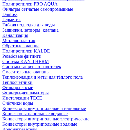
Полипропилен PRO AQUA
Фильтры сетчатые самопромывные
Danfoss
Герметик
Гибкая подводка для воды
Задвижки, затворы, клапана
Канализация
Металлопластик
Обратные клапана
Полипропилен KALDE
Резьбовые фитинги
Система KAN-THERM
Системы защиты от протечек
Смесительные клапаны
Теплоизоляция и маты для тёплого пола
Теплосчётчики
Фильтры косые
Фильтры-дешламаторы
Инсталляции TECE
Счётчики воды
Конвекторы внутрипольные и напольные
Конвекторы напольные водяные
Конвекторы внутрипольные электрические
Конвекторы внутрипольные водяные
Водонагреватели