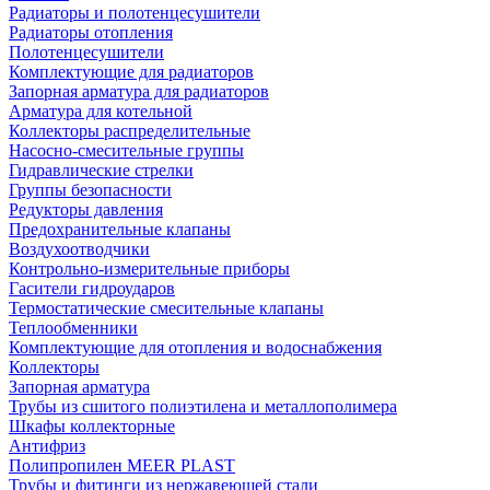
Радиаторы и полотенцесушители
Радиаторы отопления
Полотенцесушители
Комплектующие для радиаторов
Запорная арматура для радиаторов
Арматура для котельной
Коллекторы распределительные
Насосно-смесительные группы
Гидравлические стрелки
Группы безопасности
Редукторы давления
Предохранительные клапаны
Воздухоотводчики
Контрольно-измерительные приборы
Гасители гидроударов
Термостатические смесительные клапаны
Теплообменники
Комплектующие для отопления и водоснабжения
Коллекторы
Запорная арматура
Трубы из сшитого полиэтилена и металлополимера
Шкафы коллекторные
Антифриз
Полипропилен MEER PLAST
Трубы и фитинги из нержавеющей стали