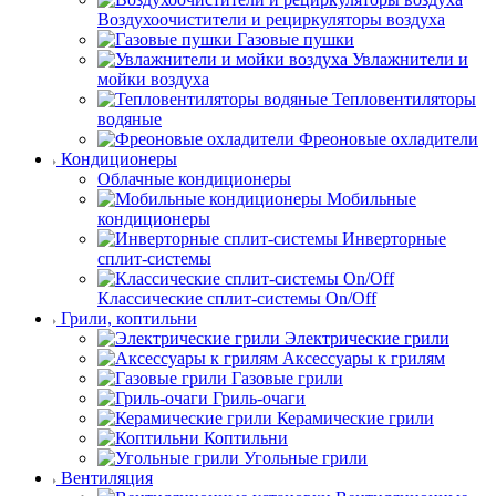
Воздухоочистители и рециркуляторы воздуха
Газовые пушки
Увлажнители и
мойки воздуха
Тепловентиляторы
водяные
Фреоновые охладители
Кондиционеры
Облачные кондиционеры
Мобильные
кондиционеры
Инверторные
сплит-системы
Классические сплит-системы On/Off
Грили, коптильни
Электрические грили
Аксессуары к грилям
Газовые грили
Гриль-очаги
Керамические грили
Коптильни
Угольные грили
Вентиляция