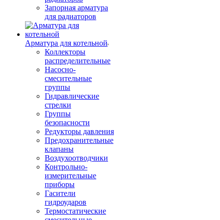
Запорная арматура
для радиаторов
Арматура для котельной
Коллекторы
распределительные
Насосно-
смесительные
группы
Гидравлические
стрелки
Группы
безопасности
Редукторы давления
Предохранительные
клапаны
Воздухоотводчики
Контрольно-
измерительные
приборы
Гасители
гидроударов
Термостатические
смесительные