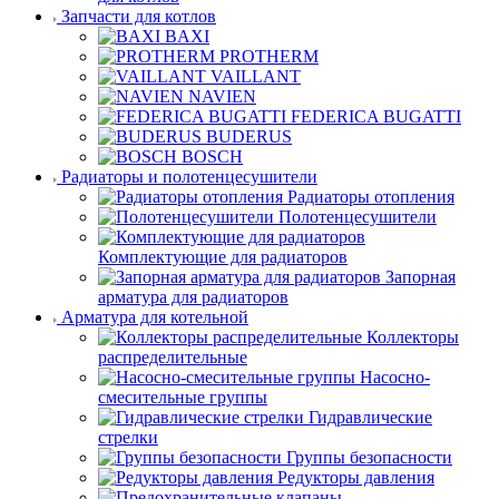
Запчасти для котлов
BAXI
PROTHERM
VAILLANT
NAVIEN
FEDERICA BUGATTI
BUDERUS
BOSCH
Радиаторы и полотенцесушители
Радиаторы отопления
Полотенцесушители
Комплектующие для радиаторов
Запорная
арматура для радиаторов
Арматура для котельной
Коллекторы
распределительные
Насосно-
смесительные группы
Гидравлические
стрелки
Группы безопасности
Редукторы давления