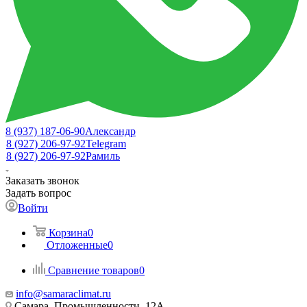
8 (937) 187-06-90
Александр
8 (927) 206-97-92
Telegram
8 (927) 206-97-92
Рамиль
Заказать звонок
Задать вопрос
Войти
Корзина
0
Отложенные
0
Сравнение товаров
0
info@samaraclimat.ru
Самара, Промышленности, 12А