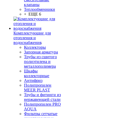
клапаны
Теплообменники
+ ЕЩЕ 6
Комплектующие для
отопления и
водоснабжения
Коллекторы
Запорная арматура
Трубы из сшитого
полиэтилена и
металлополимера
Шкафы
коллекторные
Антифриз
Полипропилен
MEER PLAST
Трубы и фитинги из
нержавеющей стали
Полипропилен PRO
AQUA
Фильтры сетчатые