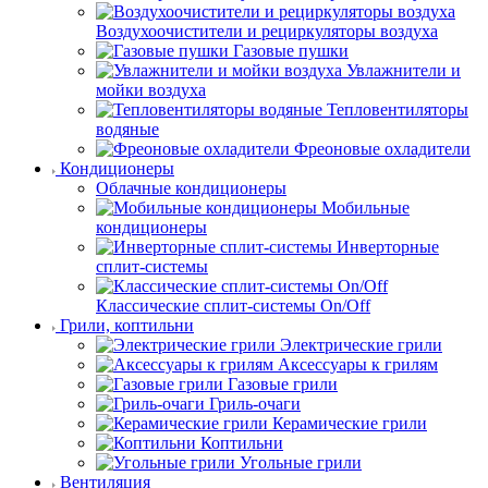
Воздухоочистители и рециркуляторы воздуха
Газовые пушки
Увлажнители и
мойки воздуха
Тепловентиляторы
водяные
Фреоновые охладители
Кондиционеры
Облачные кондиционеры
Мобильные
кондиционеры
Инверторные
сплит-системы
Классические сплит-системы On/Off
Грили, коптильни
Электрические грили
Аксессуары к грилям
Газовые грили
Гриль-очаги
Керамические грили
Коптильни
Угольные грили
Вентиляция