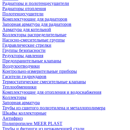
Радиаторы и полотенцесушители
Радиаторы отопления
Полотенцесушители
Комплектующие для радиаторов
Запорная арматура для радиаторов
Арматура для котельной
Коллекторы распределительные
Насосно-смесительные группы
Гидравлические стрелки
Группы безопасности
Редукторы давления
Предохранительные клапаны
Воздухоотводчики
Контрольно-измерительные приборы
Гасители гидроударов
Термостатические смесительные клапаны
Теплообменники
Комплектующие для отопления и водоснабжения
Коллекторы
Запорная арматура
Трубы из сшитого полиэтилена и металлополимера
Шкафы коллекторные
Антифриз
Полипропилен MEER PLAST
Трубы и фитинги из нержавеющей стали