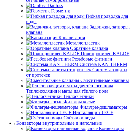
сетчатые самопромывные
Danfoss
Герметик
Гибкая подводка для
воды
Задвижки, затворы,
клапана
Канализация
Металлопластик
Обратные клапана
Полипропилен KALDE
Резьбовые фитинги
Система KAN-THERM
Системы защиты
от протечек
Смесительные клапаны
Теплоизоляция и маты для тёплого пола
Теплосчётчики
Фильтры косые
Фильтры-дешламаторы
Инсталляции TECE
Счётчики воды
Конвекторы внутрипольные и напольные
Конвекторы