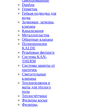
самопромывные
Danfoss
Герметик
Гибкая подводка для
воды
Задвижки, затворы,
клапана
Канализация
Металлопластик
Обратные клапана
Полипропилен
KALDE
Резьбовые фитинги
Система KAN-
THERM
Системы защиты от
протечек
Смесительные
клапаны
Теплоизоляция и
маты для тёплого
пола
Теплосчётчики
Фильтры косые
Фильтры-