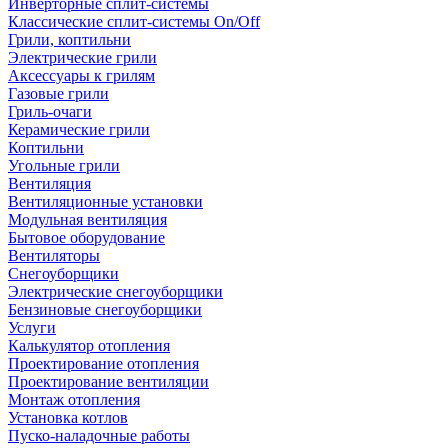
Инверторные сплит-системы
Классические сплит-системы On/Off
Грили, коптильни
Электрические грили
Аксессуары к грилям
Газовые грили
Гриль-очаги
Керамические грили
Коптильни
Угольные грили
Вентиляция
Вентиляционные установки
Модульная вентиляция
Бытовое оборудование
Вентиляторы
Снегоуборщики
Электрические снегоуборщики
Бензиновые снегоуборщики
Услуги
Калькулятор отопления
Проектирование отопления
Проектирование вентиляции
Монтаж отопления
Установка котлов
Пуско-наладочные работы