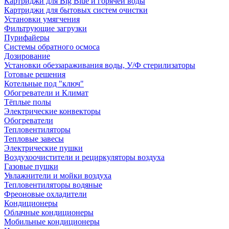
Картриджи для Big Blue и горячей воды
Картриджи для бытовых систем очистки
Установки умягчения
Фильтрующие загрузки
Пурифайеры
Системы обратного осмоса
Дозирование
Установки обеззараживания воды, У/Ф стерилизаторы
Готовые решения
Котельные под "ключ"
Обогреватели и Климат
Тёплые полы
Электрические конвекторы
Обогреватели
Тепловентиляторы
Тепловые завесы
Электрические пушки
Воздухоочистители и рециркуляторы воздуха
Газовые пушки
Увлажнители и мойки воздуха
Тепловентиляторы водяные
Фреоновые охладители
Кондиционеры
Облачные кондиционеры
Мобильные кондиционеры