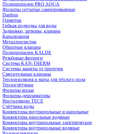
Полипропилен PRO AQUA
Фильтры сетчатые самопромывные
Danfoss
Герметик
Гибкая подводка для воды
Задвижки, затворы, клапана
Канализация
Металлопластик
Обратные клапана
Полипропилен KALDE
Резьбовые фитинги
Система KAN-THERM
Системы защиты от протечек
Смесительные клапаны
Теплоизоляция и маты для тёплого пола
Теплосчётчики
Фильтры косые
Фильтры-дешламаторы
Инсталляции TECE
Счётчики воды
Конвекторы внутрипольные и напольные
Конвекторы напольные водяные
Конвекторы внутрипольные электрические
Конвекторы внутрипольные водяные
Водонагреватели