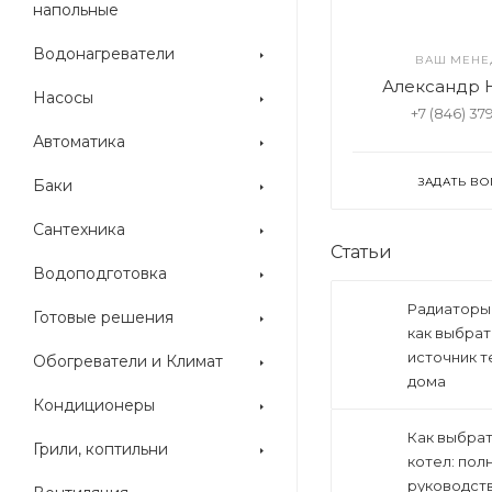
напольные
Водонагреватели
ВАШ МЕНЕ
Александр 
Насосы
+7 (846) 37
Автоматика
ЗАДАТЬ В
Баки
Сантехника
Статьи
Водоподготовка
Радиаторы
Готовые решения
как выбрат
источник т
Обогреватели и Климат
дома
Кондиционеры
Как выбрат
Грили, коптильни
котел: пол
руководств