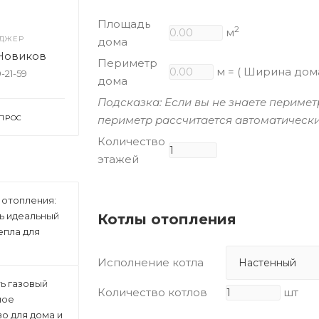
Площадь
2
м
ДЖЕР
дома
Новиков
Периметр
м = ( Ширина до
9-21-59
дома
Подсказка: Если вы не знаете перимет
периметр рассчитается автоматическ
ОПРОС
Количество
этажей
 отопления:
ь идеальный
Котлы отопления
епла для
Исполнение котла
ь газовый
Количество котлов
шт
ное
о для дома и