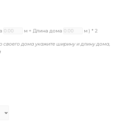
ма
м + Длина дома
м ) * 2
р своего дома укажите ширину и длину дома,
и