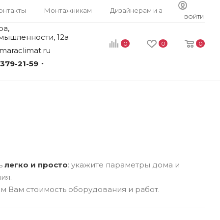
онтакты
Монтажникам
Дизайнерам и архитекторам
ВОЙТИ
ра,
мышленности, 12а
0
0
0
maraclimat.ru
 379-21-59
рь
легко и просто
: укажите параметры дома и
ия.
м Вам стоимость оборудования и работ.