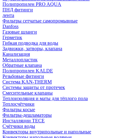
Полипропилен PRO AQUA
ПНД фитинги
лента
Фильтры сетчатые самопромывные
Danfoss
Газовые шланги
Герметик
Гибкая подводка для воды
Задвижки, затворы, клапана
Канализация
Металлопластик
Обратные клапана
Полипропилен KALDE
Резьбовые фитинги
Система KAN-THERM
Системы защиты от протечек
Смесительные клапаны
Теплоизоляция и маты для тёплого пола
Теплосчётчики
Фильтры косые
Фильтры-дешламаторы
Инсталляции TECE
Счётчики воды
Конвекторы внутрипольные и напольные
Конвекторы напольные водяные