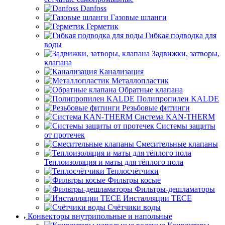
Danfoss
Газовые шланги
Герметик
Гибкая подводка для
воды
Задвижки, затворы,
клапана
Канализация
Металлопластик
Обратные клапана
Полипропилен KALDE
Резьбовые фитинги
Система KAN-THERM
Системы защиты
от протечек
Смесительные клапаны
Теплоизоляция и маты для тёплого пола
Теплосчётчики
Фильтры косые
Фильтры-дешламаторы
Инсталляции TECE
Счётчики воды
Конвекторы внутрипольные и напольные