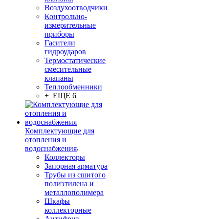
Воздухоотводчики
Контрольно-
измерительные
приборы
Гасители
гидроударов
Термостатические
смесительные
клапаны
Теплообменники
+ ЕЩЕ 6
Комплектующие для
отопления и
водоснабжения
Коллекторы
Запорная арматура
Трубы из сшитого
полиэтилена и
металлополимера
Шкафы
коллекторные
Антифриз