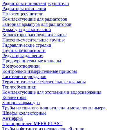
Радиаторы и полотенцесушители
Радиаторы отопления
Полотенцесушители
Комплектующие для радиаторов
Запорная арматура для радиаторов
Арматура для котельной
Коллекторы распределительные
Насосно-смесительные группы
Гидравлические стрелки
Группы безопасности
Редукторы давления
Предохранительные клапаны
Воздухоотводчики
Контрольно-измерительные приборы
Гасители гидроударов
Термостатические смесительные клапаны
Теплообменники
Комплектующие для отопления и водоснабжения
Коллекторы
Запорная арматура
Трубы из сшитого полиэтилена и металлополимера
Шкафы коллекторные
Антифриз
Полипропилен MEER PLAST
Трубы и фитинги из нержавеющей стали