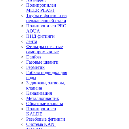
Полипропилен
MEER PLAST
Трубы и фитинги из
нержавеющей стали
Полипропилен PRO
AQUA
ПНД фитинги
лента
Фильтры сетчатые
самопромывные
Danfoss
Газовые шланги
Герметик
Гибкая подводка для
воды
Задвижки, затворы,
клапана
Канализация
Металлопластик
Обратные клапана
Полипропилен
KALDE
Резьбовые фитинги
Система KAN-