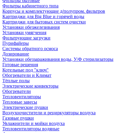
Фильтры бытовые
Фильтры кабинетного типа
Корпусы и комплектующие д/полупром. фильтров
Картриджи для Big Blue и горячей воды
Картриджи для бытовых систем очистки
Установки обезжелезивания
Установки умягчения
Фильтрующие загрузки
Пурифайеры
Системы обратного осмоса
Дозирование
Установки обеззараживания воды, У/Ф стерилизаторы
Готовые решения
Котельные под "ключ"
Обогреватели и Климат
Тёплые полы
Электрические конвекторы
Обогреватели
Тепловентиляторы
Тепловые завесы
Электрические пушки
Воздухоочистители и рециркуляторы воздуха
Газовые пушки
Увлажнители и мойки воздуха
Тепловентиляторы водяные