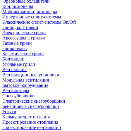
Фреоновые охладители
Кондиционеры
Мобильные кондиционеры
Инверторные сплит-системы
Классические сплит-системы On/Off
Грили, коптильни
Электрические грили
Аксессуары к грилям
Газовые грили
Гриль-очаги
Керамические грили
Коптильни
Угольные грили
Вентиляция
Вентиляционные установки
Модульная вентиляция
Бытовое оборудование
Вентиляторы
Снегоуборщики
Электрические снегоуборщики
Бензиновые снегоуборщики
Услуги
Калькулятор отопления
Проектирование отопления
Проектирование вентиляции