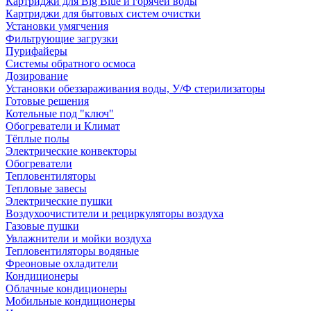
Картриджи для Big Blue и горячей воды
Картриджи для бытовых систем очистки
Установки умягчения
Фильтрующие загрузки
Пурифайеры
Системы обратного осмоса
Дозирование
Установки обеззараживания воды, У/Ф стерилизаторы
Готовые решения
Котельные под "ключ"
Обогреватели и Климат
Тёплые полы
Электрические конвекторы
Обогреватели
Тепловентиляторы
Тепловые завесы
Электрические пушки
Воздухоочистители и рециркуляторы воздуха
Газовые пушки
Увлажнители и мойки воздуха
Тепловентиляторы водяные
Фреоновые охладители
Кондиционеры
Облачные кондиционеры
Мобильные кондиционеры