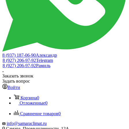
8 (937) 187-06-90
Александр
8 (927) 206-97-92
Telegram
8 (927) 206-97-92
Рамиль
Заказать звонок
Задать вопрос
Войти
Корзина
0
Отложенные
0
Сравнение товаров
0
info@samaraclimat.ru
Самара, Промышленности, 12А