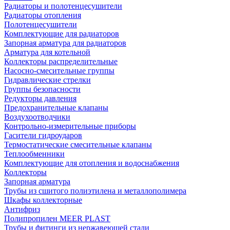
Радиаторы и полотенцесушители
Радиаторы отопления
Полотенцесушители
Комплектующие для радиаторов
Запорная арматура для радиаторов
Арматура для котельной
Коллекторы распределительные
Насосно-смесительные группы
Гидравлические стрелки
Группы безопасности
Редукторы давления
Предохранительные клапаны
Воздухоотводчики
Контрольно-измерительные приборы
Гасители гидроударов
Термостатические смесительные клапаны
Теплообменники
Комплектующие для отопления и водоснабжения
Коллекторы
Запорная арматура
Трубы из сшитого полиэтилена и металлополимера
Шкафы коллекторные
Антифриз
Полипропилен MEER PLAST
Трубы и фитинги из нержавеющей стали