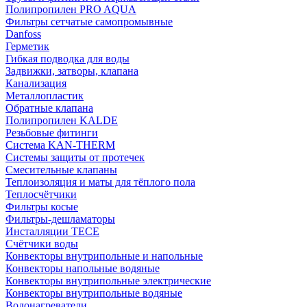
Полипропилен PRO AQUA
Фильтры сетчатые самопромывные
Danfoss
Герметик
Гибкая подводка для воды
Задвижки, затворы, клапана
Канализация
Металлопластик
Обратные клапана
Полипропилен KALDE
Резьбовые фитинги
Система KAN-THERM
Системы защиты от протечек
Смесительные клапаны
Теплоизоляция и маты для тёплого пола
Теплосчётчики
Фильтры косые
Фильтры-дешламаторы
Инсталляции TECE
Счётчики воды
Конвекторы внутрипольные и напольные
Конвекторы напольные водяные
Конвекторы внутрипольные электрические
Конвекторы внутрипольные водяные
Водонагреватели