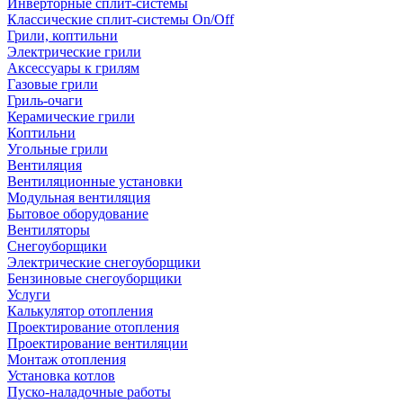
Инверторные сплит-системы
Классические сплит-системы On/Off
Грили, коптильни
Электрические грили
Аксессуары к грилям
Газовые грили
Гриль-очаги
Керамические грили
Коптильни
Угольные грили
Вентиляция
Вентиляционные установки
Модульная вентиляция
Бытовое оборудование
Вентиляторы
Снегоуборщики
Электрические снегоуборщики
Бензиновые снегоуборщики
Услуги
Калькулятор отопления
Проектирование отопления
Проектирование вентиляции
Монтаж отопления
Установка котлов
Пуско-наладочные работы