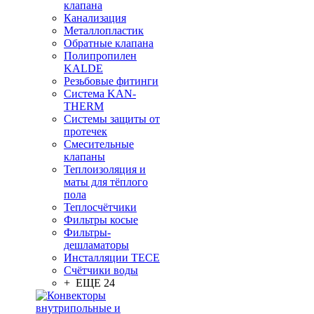
клапана
Канализация
Металлопластик
Обратные клапана
Полипропилен
KALDE
Резьбовые фитинги
Система KAN-
THERM
Системы защиты от
протечек
Смесительные
клапаны
Теплоизоляция и
маты для тёплого
пола
Теплосчётчики
Фильтры косые
Фильтры-
дешламаторы
Инсталляции TECE
Счётчики воды
+ ЕЩЕ 24