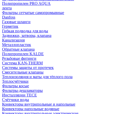
Полипропилен PRO AQUA
лента
Фильтры сетчатые самопромывные
Danfoss
Газовые шланги
Герметик
Гибкая подводка для воды
Задвижки, затворы, клапана
Канализация
Металлопластик
Обратные клапана
Полипропилен KALDE
Резьбовые фитинги
Система KAN-THERM
Системы защиты от протечек
Смесительные клапаны
Теплоизоляция и маты для тёплого пола
Теплосчётчики
Фильтры косые
Фильтры-дешламаторы
Инсталляции TECE
Счётчики воды
Конвекторы внутрипольные и напольные
Конвекторы напольные водяные
Конвекторы внутрипольные электрические