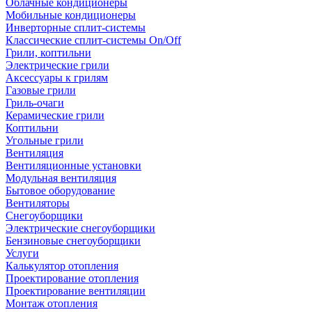
Облачные кондиционеры
Мобильные кондиционеры
Инверторные сплит-системы
Классические сплит-системы On/Off
Грили, коптильни
Электрические грили
Аксессуары к грилям
Газовые грили
Гриль-очаги
Керамические грили
Коптильни
Угольные грили
Вентиляция
Вентиляционные установки
Модульная вентиляция
Бытовое оборудование
Вентиляторы
Снегоуборщики
Электрические снегоуборщики
Бензиновые снегоуборщики
Услуги
Калькулятор отопления
Проектирование отопления
Проектирование вентиляции
Монтаж отопления