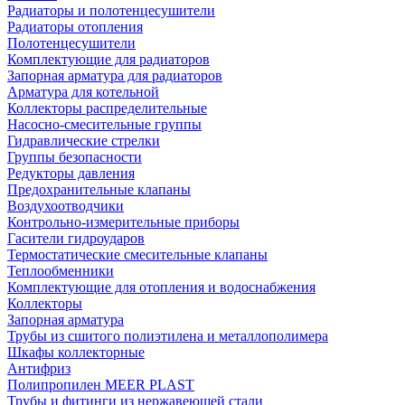
Радиаторы и полотенцесушители
Радиаторы отопления
Полотенцесушители
Комплектующие для радиаторов
Запорная арматура для радиаторов
Арматура для котельной
Коллекторы распределительные
Насосно-смесительные группы
Гидравлические стрелки
Группы безопасности
Редукторы давления
Предохранительные клапаны
Воздухоотводчики
Контрольно-измерительные приборы
Гасители гидроударов
Термостатические смесительные клапаны
Теплообменники
Комплектующие для отопления и водоснабжения
Коллекторы
Запорная арматура
Трубы из сшитого полиэтилена и металлополимера
Шкафы коллекторные
Антифриз
Полипропилен MEER PLAST
Трубы и фитинги из нержавеющей стали