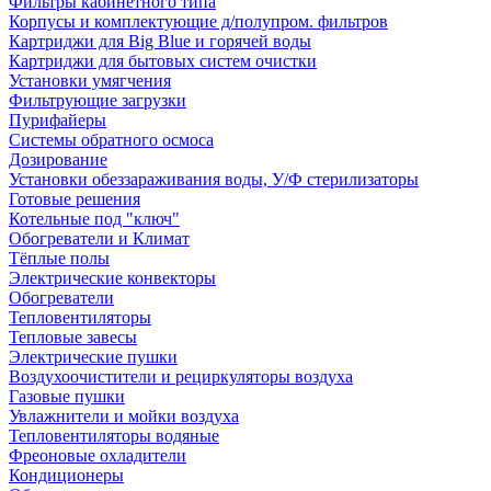
Фильтры кабинетного типа
Корпусы и комплектующие д/полупром. фильтров
Картриджи для Big Blue и горячей воды
Картриджи для бытовых систем очистки
Установки умягчения
Фильтрующие загрузки
Пурифайеры
Системы обратного осмоса
Дозирование
Установки обеззараживания воды, У/Ф стерилизаторы
Готовые решения
Котельные под "ключ"
Обогреватели и Климат
Тёплые полы
Электрические конвекторы
Обогреватели
Тепловентиляторы
Тепловые завесы
Электрические пушки
Воздухоочистители и рециркуляторы воздуха
Газовые пушки
Увлажнители и мойки воздуха
Тепловентиляторы водяные
Фреоновые охладители
Кондиционеры