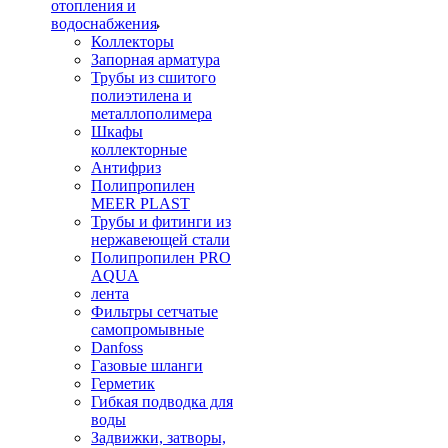
отопления и
водоснабжения
Коллекторы
Запорная арматура
Трубы из сшитого
полиэтилена и
металлополимера
Шкафы
коллекторные
Антифриз
Полипропилен
MEER PLAST
Трубы и фитинги из
нержавеющей стали
Полипропилен PRO
AQUA
лента
Фильтры сетчатые
самопромывные
Danfoss
Газовые шланги
Герметик
Гибкая подводка для
воды
Задвижки, затворы,