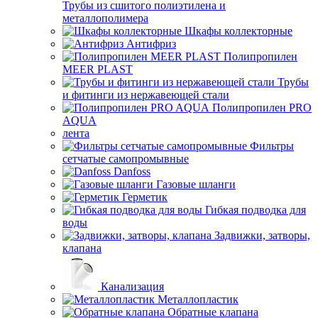
Трубы из сшитого полиэтилена и
металлополимера
Шкафы коллекторные
Антифриз
Полипропилен
MEER PLAST
Трубы
и фитинги из нержавеющей стали
Полипропилен PRO
AQUA
лента
Фильтры
сетчатые самопромывные
Danfoss
Газовые шланги
Герметик
Гибкая подводка для
воды
Задвижки, затворы,
клапана
Канализация
Металлопластик
Обратные клапана