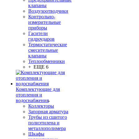
клапаны
Воздухоотводчики
Контрольно-
измерительные
приборы
Гасители
гидроударов
Термостатические
смесительные
клапаны
Теплообменники
+ ЕЩЕ 6
Комплектующие для
отопления и
водоснабжения
Коллекторы
Запорная арматура
Трубы из сшитого
полиэтилена и
металлополимера
Шкафы