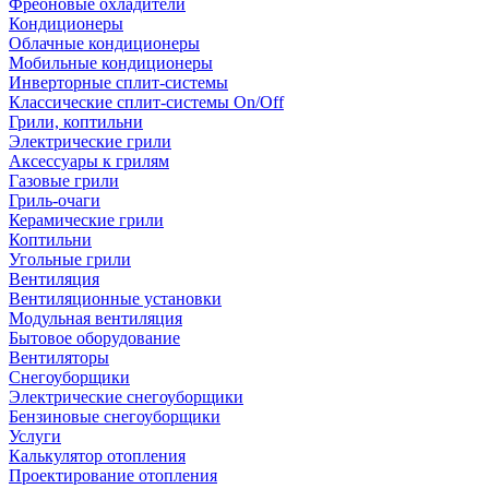
Фреоновые охладители
Кондиционеры
Облачные кондиционеры
Мобильные кондиционеры
Инверторные сплит-системы
Классические сплит-системы On/Off
Грили, коптильни
Электрические грили
Аксессуары к грилям
Газовые грили
Гриль-очаги
Керамические грили
Коптильни
Угольные грили
Вентиляция
Вентиляционные установки
Модульная вентиляция
Бытовое оборудование
Вентиляторы
Снегоуборщики
Электрические снегоуборщики
Бензиновые снегоуборщики
Услуги
Калькулятор отопления
Проектирование отопления