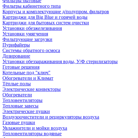
Фильтры бытовые
Фильтры кабинетного типа
Корпусы и комплектующие д/полупром. фильтров
Картриджи для Big Blue и горячей воды
Картриджи для бытовых систем очистки
Установки обезжелезивания
Установки умягчения
Фильтрующие загрузки
Пурифайеры
Системы обратного осмоса
Дозирование
Установки обеззараживания воды, У/Ф стерилизаторы
Готовые решения
Котельные под "ключ"
Обогреватели и Климат
Тёплые полы
Электрические конвекторы
Обогреватели
Тепловентиляторы
Тепловые завесы
Электрические пушки
Воздухоочистители и рециркуляторы воздуха
Газовые пушки
Увлажнители и мойки воздуха
Тепловентиляторы водяные