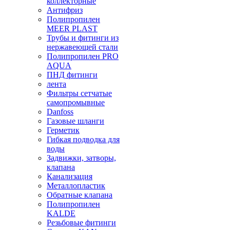
коллекторные
Антифриз
Полипропилен
MEER PLAST
Трубы и фитинги из
нержавеющей стали
Полипропилен PRO
AQUA
ПНД фитинги
лента
Фильтры сетчатые
самопромывные
Danfoss
Газовые шланги
Герметик
Гибкая подводка для
воды
Задвижки, затворы,
клапана
Канализация
Металлопластик
Обратные клапана
Полипропилен
KALDE
Резьбовые фитинги