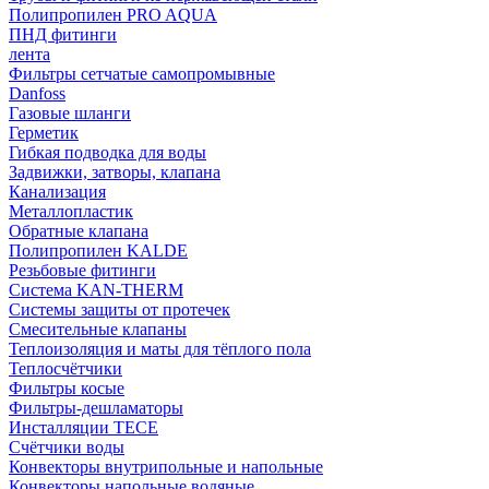
Полипропилен PRO AQUA
ПНД фитинги
лента
Фильтры сетчатые самопромывные
Danfoss
Газовые шланги
Герметик
Гибкая подводка для воды
Задвижки, затворы, клапана
Канализация
Металлопластик
Обратные клапана
Полипропилен KALDE
Резьбовые фитинги
Система KAN-THERM
Системы защиты от протечек
Смесительные клапаны
Теплоизоляция и маты для тёплого пола
Теплосчётчики
Фильтры косые
Фильтры-дешламаторы
Инсталляции TECE
Счётчики воды
Конвекторы внутрипольные и напольные
Конвекторы напольные водяные