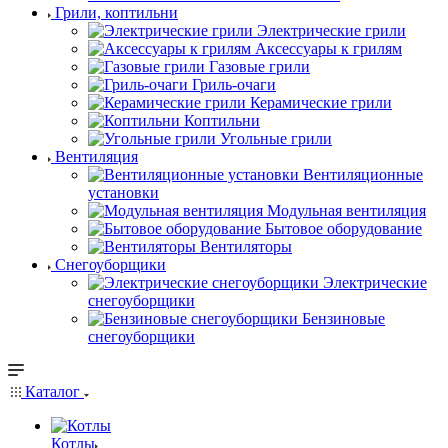
Грили, коптильни
Электрические грили
Аксессуары к грилям
Газовые грили
Гриль-очаги
Керамические грили
Коптильни
Угольные грили
Вентиляция
Вентиляционные
установки
Модульная вентиляция
Бытовое оборудование
Вентиляторы
Снегоуборщики
Электрические
снегоуборщики
Бензиновые
снегоуборщики
Каталог
Котлы