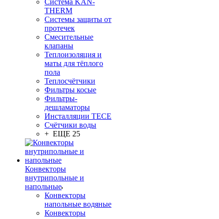
Система KAN-
THERM
Системы защиты от
протечек
Смесительные
клапаны
Теплоизоляция и
маты для тёплого
пола
Теплосчётчики
Фильтры косые
Фильтры-
дешламаторы
Инсталляции TECE
Счётчики воды
+ ЕЩЕ 25
Конвекторы
внутрипольные и
напольные
Конвекторы
напольные водяные
Конвекторы