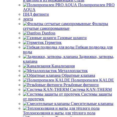
и фитинги из нержавеющей стали
Полипропилен PRO
AQUA
ПНД фитинги
лента
Фильтры
сетчатые самопромывные
Danfoss
Газовые шланги
Герметик
Гибкая подводка для
воды
Задвижки, затворы,
клапана
Канализация
Металлопластик
Обратные клапана
Полипропилен KALDE
Резьбовые фитинги
Система KAN-THERM
Системы защиты
от протечек
Смесительные клапаны
Теплоизоляция и маты для тёплого пола