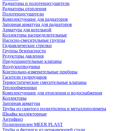
Радиаторы и полотенцесушители
Радиаторы отопления
Полотенцесушители
Комплектующие для радиаторов
Запорная арматура для радиаторов
Арматура для котельной
Коллекторы распределительные
Насосно-смесительные группы
Гидравлические стрелки
Группы безопасности
Редукторы давления
Предохранительные клапаны
Воздухоотводчики
Контрольно-измерительные приборы
Гасители гидроударов
Термостатические смесительные клапаны
Теплообменники
Комплектующие для отопления и водоснабжения
Коллекторы
Запорная арматура
Трубы из сшитого полиэтилена и металлополимера
Шкафы коллекторные
Антифриз
Полипропилен MEER PLAST
Трубы и фитинги из нержавеющей стали