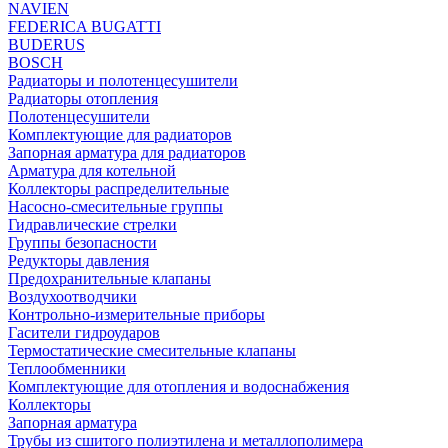
NAVIEN
FEDERICA BUGATTI
BUDERUS
BOSCH
Радиаторы и полотенцесушители
Радиаторы отопления
Полотенцесушители
Комплектующие для радиаторов
Запорная арматура для радиаторов
Арматура для котельной
Коллекторы распределительные
Насосно-смесительные группы
Гидравлические стрелки
Группы безопасности
Редукторы давления
Предохранительные клапаны
Воздухоотводчики
Контрольно-измерительные приборы
Гасители гидроударов
Термостатические смесительные клапаны
Теплообменники
Комплектующие для отопления и водоснабжения
Коллекторы
Запорная арматура
Трубы из сшитого полиэтилена и металлополимера