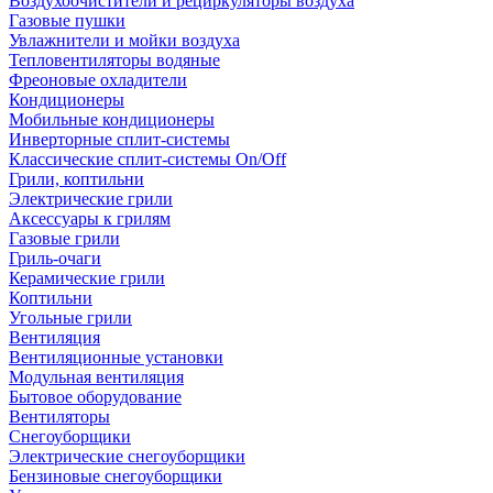
Воздухоочистители и рециркуляторы воздуха
Газовые пушки
Увлажнители и мойки воздуха
Тепловентиляторы водяные
Фреоновые охладители
Кондиционеры
Мобильные кондиционеры
Инверторные сплит-системы
Классические сплит-системы On/Off
Грили, коптильни
Электрические грили
Аксессуары к грилям
Газовые грили
Гриль-очаги
Керамические грили
Коптильни
Угольные грили
Вентиляция
Вентиляционные установки
Модульная вентиляция
Бытовое оборудование
Вентиляторы
Снегоуборщики
Электрические снегоуборщики
Бензиновые снегоуборщики