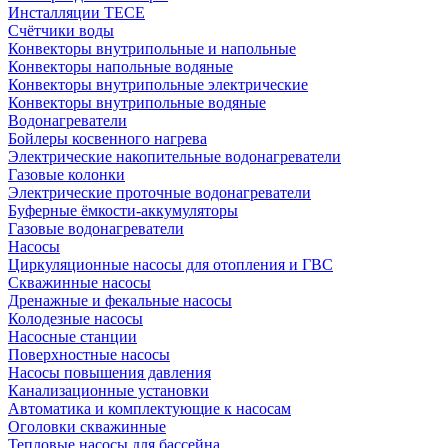
Инсталляции TECE
Счётчики воды
Конвекторы внутрипольные и напольные
Конвекторы напольные водяные
Конвекторы внутрипольные электрические
Конвекторы внутрипольные водяные
Водонагреватели
Бойлеры косвенного нагрева
Электрические накопительные водонагреватели
Газовые колонки
Электрические проточные водонагреватели
Буферные ёмкости-аккумуляторы
Газовые водонагреватели
Насосы
Циркуляционные насосы для отопления и ГВС
Скважинные насосы
Дренажные и фекальные насосы
Колодезные насосы
Насосные станции
Поверхностные насосы
Насосы повышения давления
Канализационные установки
Автоматика и комплектующие к насосам
Оголовки скважинные
Тепловые насосы для бассейна