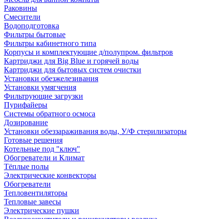
Раковины
Смесители
Водоподготовка
Фильтры бытовые
Фильтры кабинетного типа
Корпусы и комплектующие д/полупром. фильтров
Картриджи для Big Blue и горячей воды
Картриджи для бытовых систем очистки
Установки обезжелезивания
Установки умягчения
Фильтрующие загрузки
Пурифайеры
Системы обратного осмоса
Дозирование
Установки обеззараживания воды, У/Ф стерилизаторы
Готовые решения
Котельные под "ключ"
Обогреватели и Климат
Тёплые полы
Электрические конвекторы
Обогреватели
Тепловентиляторы
Тепловые завесы
Электрические пушки