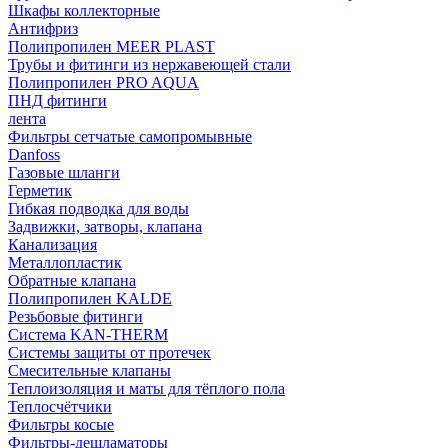
Шкафы коллекторные
Антифриз
Полипропилен MEER PLAST
Трубы и фитинги из нержавеющей стали
Полипропилен PRO AQUA
ПНД фитинги
лента
Фильтры сетчатые самопромывные
Danfoss
Газовые шланги
Герметик
Гибкая подводка для воды
Задвижки, затворы, клапана
Канализация
Металлопластик
Обратные клапана
Полипропилен KALDE
Резьбовые фитинги
Система KAN-THERM
Системы защиты от протечек
Смесительные клапаны
Теплоизоляция и маты для тёплого пола
Теплосчётчики
Фильтры косые
Фильтры-дешламаторы