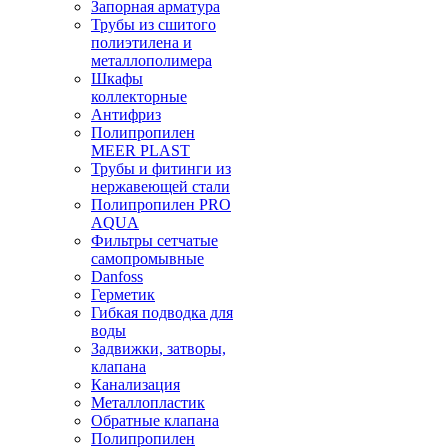
Запорная арматура
Трубы из сшитого
полиэтилена и
металлополимера
Шкафы
коллекторные
Антифриз
Полипропилен
MEER PLAST
Трубы и фитинги из
нержавеющей стали
Полипропилен PRO
AQUA
Фильтры сетчатые
самопромывные
Danfoss
Герметик
Гибкая подводка для
воды
Задвижки, затворы,
клапана
Канализация
Металлопластик
Обратные клапана
Полипропилен