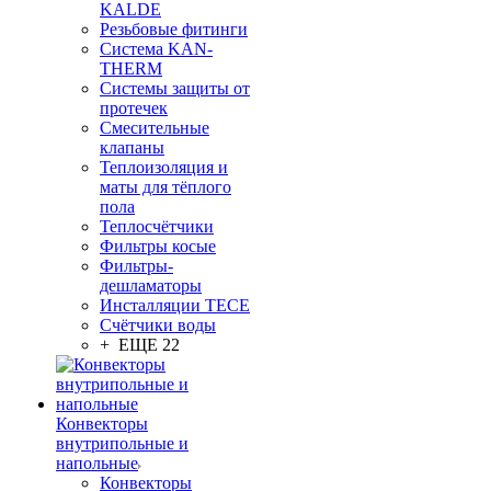
KALDE
Резьбовые фитинги
Система KAN-
THERM
Системы защиты от
протечек
Смесительные
клапаны
Теплоизоляция и
маты для тёплого
пола
Теплосчётчики
Фильтры косые
Фильтры-
дешламаторы
Инсталляции TECE
Счётчики воды
+ ЕЩЕ 22
Конвекторы
внутрипольные и
напольные
Конвекторы