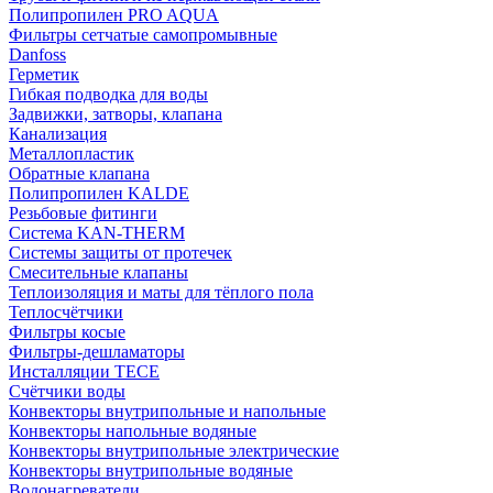
Полипропилен PRO AQUA
Фильтры сетчатые самопромывные
Danfoss
Герметик
Гибкая подводка для воды
Задвижки, затворы, клапана
Канализация
Металлопластик
Обратные клапана
Полипропилен KALDE
Резьбовые фитинги
Система KAN-THERM
Системы защиты от протечек
Смесительные клапаны
Теплоизоляция и маты для тёплого пола
Теплосчётчики
Фильтры косые
Фильтры-дешламаторы
Инсталляции TECE
Счётчики воды
Конвекторы внутрипольные и напольные
Конвекторы напольные водяные
Конвекторы внутрипольные электрические
Конвекторы внутрипольные водяные
Водонагреватели