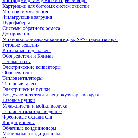
Картриджи для Big Blue и горячей воды
Картриджи для бытовых систем очистки
Установки умягчения
Фильтрующие загрузки
Пурифайеры
Системы обратного осмоса
Дозирование
Установки обеззараживания воды, У/Ф стерилизаторы
Готовые решения
Котельные под "ключ"
Обогреватели и Климат
Тёплые полы
Электрические конвекторы
Обогреватели
Тепловентиляторы
Тепловые завесы
Электрические пушки
Воздухоочистители и рециркуляторы воздуха
Газовые пушки
Увлажнители и мойки воздуха
Тепловентиляторы водяные
Фреоновые охладители
Кондиционеры
Облачные кондиционеры
Мобильные кондиционеры