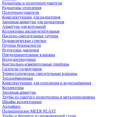
Радиаторы и полотенцесушители
Радиаторы отопления
Полотенцесушители
Комплектующие для радиаторов
Запорная арматура для радиаторов
Арматура для котельной
Коллекторы распределительные
Насосно-смесительные группы
Гидравлические стрелки
Группы безопасности
Редукторы давления
Предохранительные клапаны
Воздухоотводчики
Контрольно-измерительные приборы
Гасители гидроударов
Термостатические смесительные клапаны
Теплообменники
Комплектующие для отопления и водоснабжения
Коллекторы
Запорная арматура
Трубы из сшитого полиэтилена и металлополимера
Шкафы коллекторные
Антифриз
Полипропилен MEER PLAST
Трубы и фитинги из нержавеющей стали