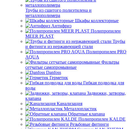
Трубы из сшитого полиэтилена и
металлополимера
Шкафы коллекторные
Антифриз
Полипропилен
MEER PLAST
Трубы
и фитинги из нержавеющей стали
Полипропилен PRO
AQUA
Фильтры
сетчатые самопромывные
Danfoss
Герметик
Гибкая подводка для
воды
Задвижки, затворы,
клапана
Канализация
Металлопластик
Обратные клапана
Полипропилен KALDE
Резьбовые фитинги