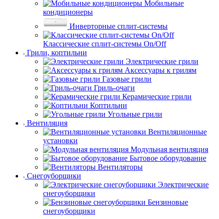
Мобильные
кондиционеры
Инверторные сплит-системы
Классические сплит-системы On/Off
Грили, коптильни
Электрические грили
Аксессуары к грилям
Газовые грили
Гриль-очаги
Керамические грили
Коптильни
Угольные грили
Вентиляция
Вентиляционные
установки
Модульная вентиляция
Бытовое оборудование
Вентиляторы
Снегоуборщики
Электрические
снегоуборщики
Бензиновые
снегоуборщики