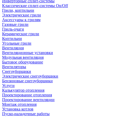
Инверторные сплит-системы
Классические сплит-системы On/Off
Грили, коптильни
Электрические грили
Аксессуары к грилям
Газовые грили
Гриль-очаги
Керамические грили
Коптильни
Угольные грили
Вентиляция
Вентиляционные установки
Модульная вентиляция
Бытовое оборудование
Вентиляторы
Снегоуборщики
Электрические снегоуборщики
Бензиновые снегоуборщики
Услуги
Калькулятор отопления
Проектирование отопления
Проектирование вентиляции
Монтаж отопления
Установка котлов
Пуско-наладочные работы