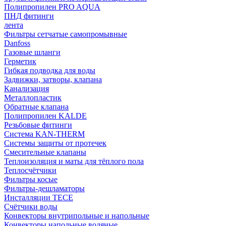
Полипропилен PRO AQUA
ПНД фитинги
лента
Фильтры сетчатые самопромывные
Danfoss
Газовые шланги
Герметик
Гибкая подводка для воды
Задвижки, затворы, клапана
Канализация
Металлопластик
Обратные клапана
Полипропилен KALDE
Резьбовые фитинги
Система KAN-THERM
Системы защиты от протечек
Смесительные клапаны
Теплоизоляция и маты для тёплого пола
Теплосчётчики
Фильтры косые
Фильтры-дешламаторы
Инсталляции TECE
Счётчики воды
Конвекторы внутрипольные и напольные
Конвекторы напольные водяные