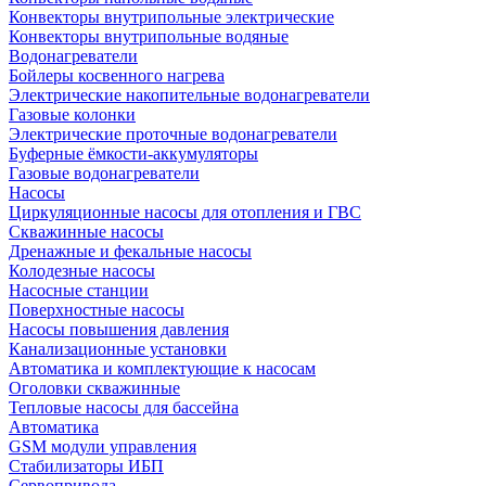
Конвекторы внутрипольные электрические
Конвекторы внутрипольные водяные
Водонагреватели
Бойлеры косвенного нагрева
Электрические накопительные водонагреватели
Газовые колонки
Электрические проточные водонагреватели
Буферные ёмкости-аккумуляторы
Газовые водонагреватели
Насосы
Циркуляционные насосы для отопления и ГВС
Скважинные насосы
Дренажные и фекальные насосы
Колодезные насосы
Насосные станции
Поверхностные насосы
Насосы повышения давления
Канализационные установки
Автоматика и комплектующие к насосам
Оголовки скважинные
Тепловые насосы для бассейна
Автоматика
GSM модули управления
Стабилизаторы ИБП
Сервопривода