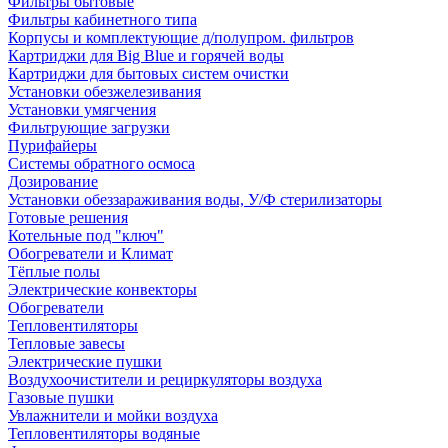
Фильтры бытовые
Фильтры кабинетного типа
Корпусы и комплектующие д/полупром. фильтров
Картриджи для Big Blue и горячей воды
Картриджи для бытовых систем очистки
Установки обезжелезивания
Установки умягчения
Фильтрующие загрузки
Пурифайеры
Системы обратного осмоса
Дозирование
Установки обеззараживания воды, У/Ф стерилизаторы
Готовые решения
Котельные под "ключ"
Обогреватели и Климат
Тёплые полы
Электрические конвекторы
Обогреватели
Тепловентиляторы
Тепловые завесы
Электрические пушки
Воздухоочистители и рециркуляторы воздуха
Газовые пушки
Увлажнители и мойки воздуха
Тепловентиляторы водяные