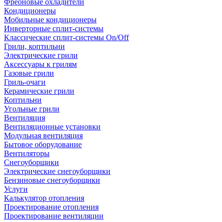
Фреоновые охладители
Кондиционеры
Мобильные кондиционеры
Инверторные сплит-системы
Классические сплит-системы On/Off
Грили, коптильни
Электрические грили
Аксессуары к грилям
Газовые грили
Гриль-очаги
Керамические грили
Коптильни
Угольные грили
Вентиляция
Вентиляционные установки
Модульная вентиляция
Бытовое оборудование
Вентиляторы
Снегоуборщики
Электрические снегоуборщики
Бензиновые снегоуборщики
Услуги
Калькулятор отопления
Проектирование отопления
Проектирование вентиляции