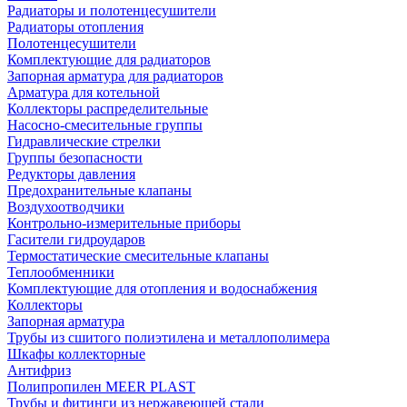
Радиаторы и полотенцесушители
Радиаторы отопления
Полотенцесушители
Комплектующие для радиаторов
Запорная арматура для радиаторов
Арматура для котельной
Коллекторы распределительные
Насосно-смесительные группы
Гидравлические стрелки
Группы безопасности
Редукторы давления
Предохранительные клапаны
Воздухоотводчики
Контрольно-измерительные приборы
Гасители гидроударов
Термостатические смесительные клапаны
Теплообменники
Комплектующие для отопления и водоснабжения
Коллекторы
Запорная арматура
Трубы из сшитого полиэтилена и металлополимера
Шкафы коллекторные
Антифриз
Полипропилен MEER PLAST
Трубы и фитинги из нержавеющей стали