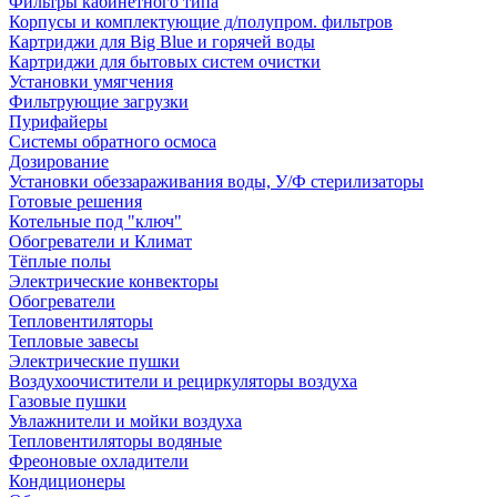
Фильтры кабинетного типа
Корпусы и комплектующие д/полупром. фильтров
Картриджи для Big Blue и горячей воды
Картриджи для бытовых систем очистки
Установки умягчения
Фильтрующие загрузки
Пурифайеры
Системы обратного осмоса
Дозирование
Установки обеззараживания воды, У/Ф стерилизаторы
Готовые решения
Котельные под "ключ"
Обогреватели и Климат
Тёплые полы
Электрические конвекторы
Обогреватели
Тепловентиляторы
Тепловые завесы
Электрические пушки
Воздухоочистители и рециркуляторы воздуха
Газовые пушки
Увлажнители и мойки воздуха
Тепловентиляторы водяные
Фреоновые охладители
Кондиционеры