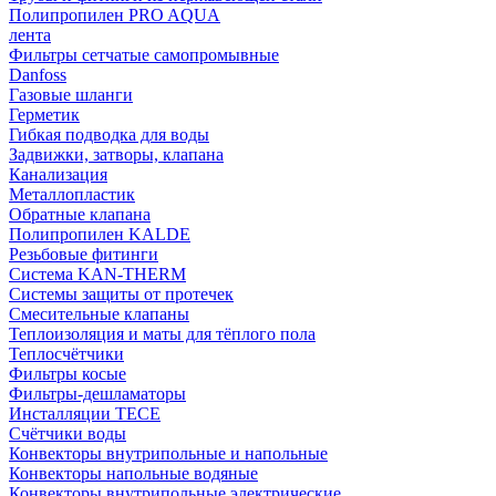
Полипропилен PRO AQUA
лента
Фильтры сетчатые самопромывные
Danfoss
Газовые шланги
Герметик
Гибкая подводка для воды
Задвижки, затворы, клапана
Канализация
Металлопластик
Обратные клапана
Полипропилен KALDE
Резьбовые фитинги
Система KAN-THERM
Системы защиты от протечек
Смесительные клапаны
Теплоизоляция и маты для тёплого пола
Теплосчётчики
Фильтры косые
Фильтры-дешламаторы
Инсталляции TECE
Счётчики воды
Конвекторы внутрипольные и напольные
Конвекторы напольные водяные
Конвекторы внутрипольные электрические