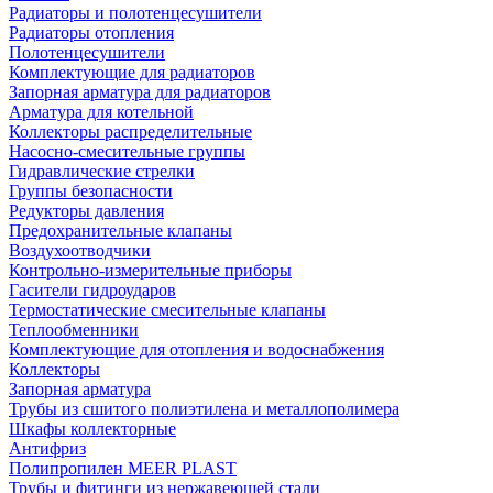
Радиаторы и полотенцесушители
Радиаторы отопления
Полотенцесушители
Комплектующие для радиаторов
Запорная арматура для радиаторов
Арматура для котельной
Коллекторы распределительные
Насосно-смесительные группы
Гидравлические стрелки
Группы безопасности
Редукторы давления
Предохранительные клапаны
Воздухоотводчики
Контрольно-измерительные приборы
Гасители гидроударов
Термостатические смесительные клапаны
Теплообменники
Комплектующие для отопления и водоснабжения
Коллекторы
Запорная арматура
Трубы из сшитого полиэтилена и металлополимера
Шкафы коллекторные
Антифриз
Полипропилен MEER PLAST
Трубы и фитинги из нержавеющей стали