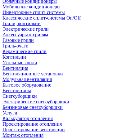
Облачные кондиционеры
Мобильные кондиционеры
Инверторные сплит-системы
Классические сплит-системы On/Off
Грили, коптильни
Электрические грили
Аксессуары к грилям
Газовые грили
Гриль-очаги
Керамические грили
Коптильни
Угольные грили
Вентиляция
Вентиляционные установки
Модульная вентиляция
Бытовое оборудование
Вентиляторы
Снегоуборщики
Электрические снегоуборщики
Бензиновые снегоуборщики
Услуги
Калькулятор отопления
Проектирование отопления
Проектирование вентиляции
Монтаж отопления