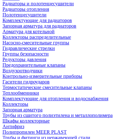
Радиаторы и полотенцесушители
Радиаторы отопления
Полотенцесушители
Комплектующие для радиаторов
Запорная арматура для радиаторов
Арматура для котельной
Коллекторы распределительные
Насосно-смесительные группы
Гидравлические стрелки
Группы безопасности
Редукторы давления
Предохранительные клапаны
Воздухоотводчики
Контрольно-измерительные приборы
Гасители гидроударов
Термостатические смесительные клапаны
Теплообменники
Комплектующие для отопления и водоснабжения
Коллекторы
Запорная арматура
Трубы из сшитого полиэтилена и металлополимера
Шкафы коллекторные
Антифриз
Полипропилен MEER PLAST
Трубы и фитинги из нержавеющей стали