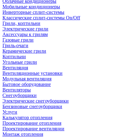
Облачные кондиционеры
Мобильные кондиционеры
Инверторные сплит-системы
Классические сплит-системы On/Off
Грили, коптильни
Электрические грили
Аксессуары к грилям
Газовые грили
Гриль-очаги
Керамические грили
Коптильни
Угольные грили
Вентиляция
Вентиляционные установки
Модульная вентиляция
Бытовое оборудование
Вентиляторы
Снегоуборщики
Электрические снегоуборщики
Бензиновые снегоуборщики
Услуги
Калькулятор отопления
Проектирование отопления
Проектирование вентиляции
Монтаж отопления