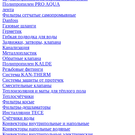
Полипропилен PRO AQUA
лента
Фильтры сетчатые самопромывные
Danfoss
Газовые шланги
Герметик
Гибкая подводка для воды
Задвижки, затворы, клапана
Канализация
Металлопластик
Обратные клапана
Полипропилен KALDE
Резьбовые фитинги
Система KAN-THERM
Системы защиты от протечек
Смесительные клапаны
Теплоизоляция и маты для тёплого пола
Теплосчётчики
Фильтры косые
Фильтры-дешламаторы
Инсталляции TECE
Счётчики воды
Конвекторы внутрипольные и напольные
Конвекторы напольные водяные
Конвекторы внутрипольные электрические