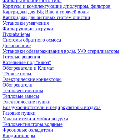
Фильтры кабинетного типа
Корпусы и комплектующие д/полупром. фильтров
Картриджи для Big Blue и горячей воды
Картриджи для бытовых систем очистки
Установки умягчения
Фильтрующие загрузки
Пурифайеры
Системы обратного осмоса
Дозирование
Установки обеззараживания воды, У/Ф стерилизаторы
Готовые решения
Котельные под "ключ"
Обогреватели и Климат
Тёплые полы
Электрические конвекторы
Обогреватели
Тепловентиляторы
Тепловые завесы
Электрические пушки
Воздухоочистители и рециркуляторы воздуха
Газовые пушки
Увлажнители и мойки воздуха
Тепловентиляторы водяные
Фреоновые охладители
Кондиционеры