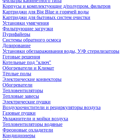
Фильтры кабинетного типа
Корпусы и комплектующие д/полупром. фильтров
Картриджи для Big Blue и горячей воды
Картриджи для бытовых систем очистки
Установки умягчения
Фильтрующие загрузки
Пурифайеры
Системы обратного осмоса
Дозирование
Установки обеззараживания воды, У/Ф стерилизаторы
Готовые решения
Котельные под "ключ"
Обогреватели и Климат
Тёплые полы
Электрические конвекторы
Обогреватели
Тепловентиляторы
Тепловые завесы
Электрические пушки
Воздухоочистители и рециркуляторы воздуха
Газовые пушки
Увлажнители и мойки воздуха
Тепловентиляторы водяные
Фреоновые охладители
Кондиционеры