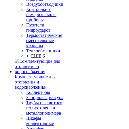
Воздухоотводчики
Контрольно-
измерительные
приборы
Гасители
гидроударов
Термостатические
смесительные
клапаны
Теплообменники
+ ЕЩЕ 6
Комплектующие для
отопления и
водоснабжения
Коллекторы
Запорная арматура
Трубы из сшитого
полиэтилена и
металлополимера
Шкафы
коллекторные
Антифриз