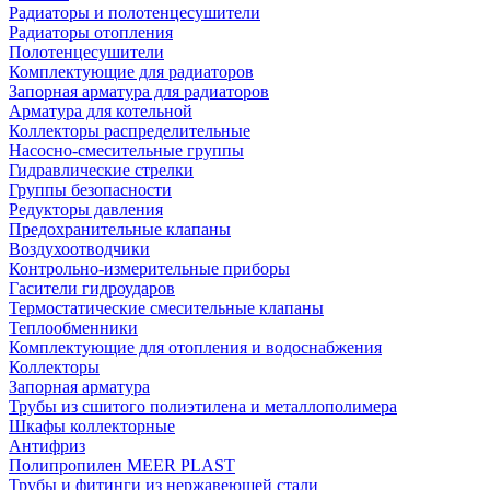
Радиаторы и полотенцесушители
Радиаторы отопления
Полотенцесушители
Комплектующие для радиаторов
Запорная арматура для радиаторов
Арматура для котельной
Коллекторы распределительные
Насосно-смесительные группы
Гидравлические стрелки
Группы безопасности
Редукторы давления
Предохранительные клапаны
Воздухоотводчики
Контрольно-измерительные приборы
Гасители гидроударов
Термостатические смесительные клапаны
Теплообменники
Комплектующие для отопления и водоснабжения
Коллекторы
Запорная арматура
Трубы из сшитого полиэтилена и металлополимера
Шкафы коллекторные
Антифриз
Полипропилен MEER PLAST
Трубы и фитинги из нержавеющей стали