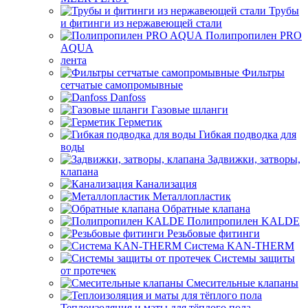
Трубы
и фитинги из нержавеющей стали
Полипропилен PRO
AQUA
лента
Фильтры
сетчатые самопромывные
Danfoss
Газовые шланги
Герметик
Гибкая подводка для
воды
Задвижки, затворы,
клапана
Канализация
Металлопластик
Обратные клапана
Полипропилен KALDE
Резьбовые фитинги
Система KAN-THERM
Системы защиты
от протечек
Смесительные клапаны
Теплоизоляция и маты для тёплого пола