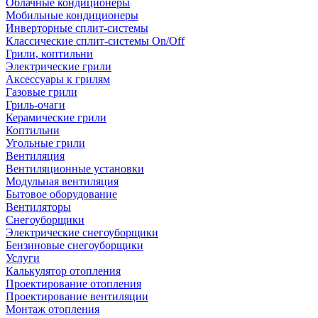
Облачные кондиционеры
Мобильные кондиционеры
Инверторные сплит-системы
Классические сплит-системы On/Off
Грили, коптильни
Электрические грили
Аксессуары к грилям
Газовые грили
Гриль-очаги
Керамические грили
Коптильни
Угольные грили
Вентиляция
Вентиляционные установки
Модульная вентиляция
Бытовое оборудование
Вентиляторы
Снегоуборщики
Электрические снегоуборщики
Бензиновые снегоуборщики
Услуги
Калькулятор отопления
Проектирование отопления
Проектирование вентиляции
Монтаж отопления