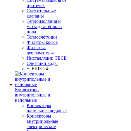
Системы защиты от
протечек
Смесительные
клапаны
Теплоизоляция и
маты для тёплого
пола
Теплосчётчики
Фильтры косые
Фильтры-
дешламаторы
Инсталляции TECE
Счётчики воды
+ ЕЩЕ 24
Конвекторы
внутрипольные и
напольные
Конвекторы
напольные водяные
Конвекторы
внутрипольные
электрические