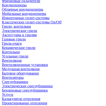
Фреоновые охладители
Кондиционеры
Облачные кондиционеры
Мобильные кондиционеры
Инверторные сплит-системы
Классические сплит-системы On/Off
Грили, коптильни
Электрические грили
Аксессуары к грилям
Газовые грили
Гриль-очаги
Керамические грили
Коптильни
Угольные грили
Вентиляция
Вентиляционные установки
Модульная вентиляция
Бытовое оборудование
Вентиляторы
Снегоуборщики
Электрические снегоуборщики
Бензиновые снегоуборщики
Услуги
Калькулятор отопления
Проектирование отопления