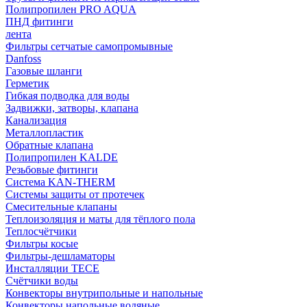
Полипропилен PRO AQUA
ПНД фитинги
лента
Фильтры сетчатые самопромывные
Danfoss
Газовые шланги
Герметик
Гибкая подводка для воды
Задвижки, затворы, клапана
Канализация
Металлопластик
Обратные клапана
Полипропилен KALDE
Резьбовые фитинги
Система KAN-THERM
Системы защиты от протечек
Смесительные клапаны
Теплоизоляция и маты для тёплого пола
Теплосчётчики
Фильтры косые
Фильтры-дешламаторы
Инсталляции TECE
Счётчики воды
Конвекторы внутрипольные и напольные
Конвекторы напольные водяные