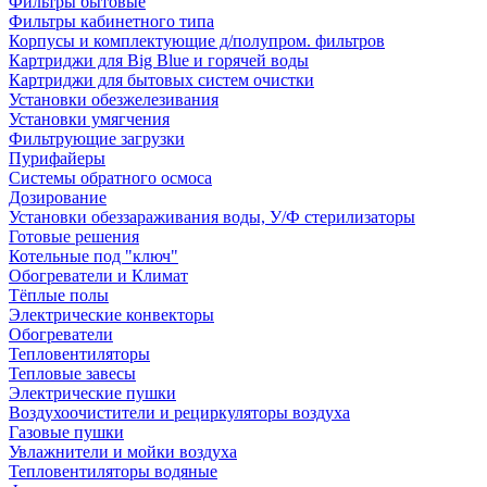
Фильтры бытовые
Фильтры кабинетного типа
Корпусы и комплектующие д/полупром. фильтров
Картриджи для Big Blue и горячей воды
Картриджи для бытовых систем очистки
Установки обезжелезивания
Установки умягчения
Фильтрующие загрузки
Пурифайеры
Системы обратного осмоса
Дозирование
Установки обеззараживания воды, У/Ф стерилизаторы
Готовые решения
Котельные под "ключ"
Обогреватели и Климат
Тёплые полы
Электрические конвекторы
Обогреватели
Тепловентиляторы
Тепловые завесы
Электрические пушки
Воздухоочистители и рециркуляторы воздуха
Газовые пушки
Увлажнители и мойки воздуха
Тепловентиляторы водяные