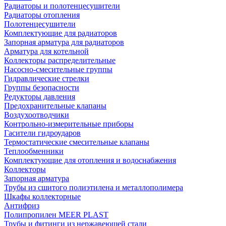
Радиаторы и полотенцесушители
Радиаторы отопления
Полотенцесушители
Комплектующие для радиаторов
Запорная арматура для радиаторов
Арматура для котельной
Коллекторы распределительные
Насосно-смесительные группы
Гидравлические стрелки
Группы безопасности
Редукторы давления
Предохранительные клапаны
Воздухоотводчики
Контрольно-измерительные приборы
Гасители гидроударов
Термостатические смесительные клапаны
Теплообменники
Комплектующие для отопления и водоснабжения
Коллекторы
Запорная арматура
Трубы из сшитого полиэтилена и металлополимера
Шкафы коллекторные
Антифриз
Полипропилен MEER PLAST
Трубы и фитинги из нержавеющей стали