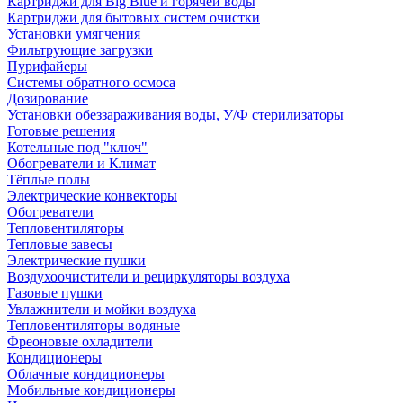
Картриджи для Big Blue и горячей воды
Картриджи для бытовых систем очистки
Установки умягчения
Фильтрующие загрузки
Пурифайеры
Системы обратного осмоса
Дозирование
Установки обеззараживания воды, У/Ф стерилизаторы
Готовые решения
Котельные под "ключ"
Обогреватели и Климат
Тёплые полы
Электрические конвекторы
Обогреватели
Тепловентиляторы
Тепловые завесы
Электрические пушки
Воздухоочистители и рециркуляторы воздуха
Газовые пушки
Увлажнители и мойки воздуха
Тепловентиляторы водяные
Фреоновые охладители
Кондиционеры
Облачные кондиционеры
Мобильные кондиционеры