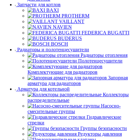
Запчасти для котлов
BAXI
PROTHERM
VAILLANT
NAVIEN
FEDERICA BUGATTI
BUDERUS
BOSCH
Радиаторы и полотенцесушители
Радиаторы отопления
Полотенцесушители
Комплектующие для радиаторов
Запорная
арматура для радиаторов
Арматура для котельной
Коллекторы
распределительные
Насосно-
смесительные группы
Гидравлические
стрелки
Группы безопасности
Редукторы давления