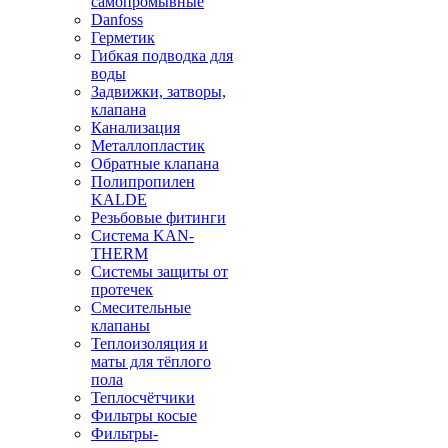
самопромывные
Danfoss
Герметик
Гибкая подводка для
воды
Задвижки, затворы,
клапана
Канализация
Металлопластик
Обратные клапана
Полипропилен
KALDE
Резьбовые фитинги
Система KAN-
THERM
Системы защиты от
протечек
Смесительные
клапаны
Теплоизоляция и
маты для тёплого
пола
Теплосчётчики
Фильтры косые
Фильтры-