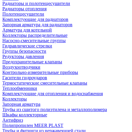
Радиаторы и полотенцесушители
Радиаторы отопления
Полотенцесушители
Комплектующие для радиаторов
Запорная арматура для радиаторов
Арматура для котельной
Коллекторы распределительные
Насосно-смесительные группы
Гидравлические стрелки
Группы безопасности
Редукторы давления
Предохранительные клапаны
Воздухоотводчики
Контрольно-измерительные приборы
Гасители гидроударов
Термостатические смесительные клапаны
Теплообменники
Комплектующие для отопления и водоснабжения
Коллекторы
Запорная арматура
Трубы из сшитого полиэтилена и металлополимера
Шкафы коллекторные
Антифриз
Полипропилен MEER PLAST
Трубы и фитинги из нержавеющей стали