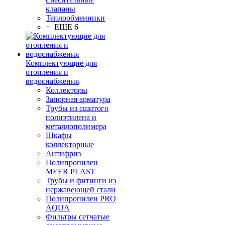
клапаны
Теплообменники
+ ЕЩЕ 6
Комплектующие для
отопления и
водоснабжения
Коллекторы
Запорная арматура
Трубы из сшитого
полиэтилена и
металлополимера
Шкафы
коллекторные
Антифриз
Полипропилен
MEER PLAST
Трубы и фитинги из
нержавеющей стали
Полипропилен PRO
AQUA
Фильтры сетчатые