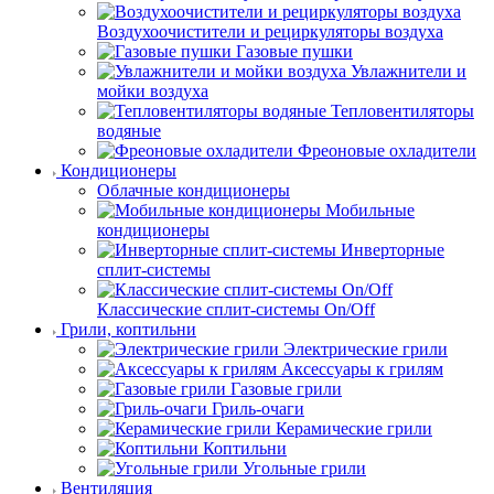
Воздухоочистители и рециркуляторы воздуха
Газовые пушки
Увлажнители и
мойки воздуха
Тепловентиляторы
водяные
Фреоновые охладители
Кондиционеры
Облачные кондиционеры
Мобильные
кондиционеры
Инверторные
сплит-системы
Классические сплит-системы On/Off
Грили, коптильни
Электрические грили
Аксессуары к грилям
Газовые грили
Гриль-очаги
Керамические грили
Коптильни
Угольные грили
Вентиляция