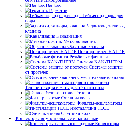
сетчатые самопромывные
Danfoss
Герметик
Гибкая подводка для
воды
Задвижки, затворы,
клапана
Канализация
Металлопластик
Обратные клапана
Полипропилен KALDE
Резьбовые фитинги
Система KAN-THERM
Системы защиты
от протечек
Смесительные клапаны
Теплоизоляция и маты для тёплого пола
Теплосчётчики
Фильтры косые
Фильтры-дешламаторы
Инсталляции TECE
Счётчики воды
Конвекторы внутрипольные и напольные
Конвекторы