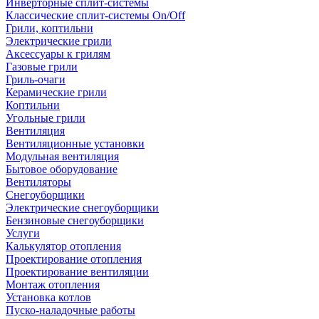
Инверторные сплит-системы
Классические сплит-системы On/Off
Грили, коптильни
Электрические грили
Аксессуары к грилям
Газовые грили
Гриль-очаги
Керамические грили
Коптильни
Угольные грили
Вентиляция
Вентиляционные установки
Модульная вентиляция
Бытовое оборудование
Вентиляторы
Снегоуборщики
Электрические снегоуборщики
Бензиновые снегоуборщики
Услуги
Калькулятор отопления
Проектирование отопления
Проектирование вентиляции
Монтаж отопления
Установка котлов
Пуско-наладочные работы