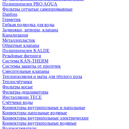
Полипропилен PRO AQUA
Фильтры сетчатые самопромывные
Danfoss
Герметик
Гибкая подводка для воды
Задвижки, затворы, клапана
Канализация
Металлопластик
Обратные клапана
Полипропилен KALDE
Резьбовые фитинги
Система KAN-THERM
Системы защиты от протечек
Смесительные клапаны
Теплоизоляция и маты для тёплого пола
Теплосчётчики
Фильтры косые
Фильтры-дешламаторы
Инсталляции TECE
Счётчики воды
Конвекторы внутрипольные и напольные
Конвекторы напольные водяные
Конвекторы внутрипольные электрические
Конвекторы внутрипольные водяные
Водонагреватели