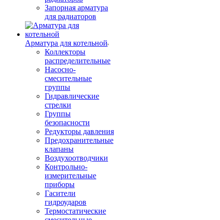
Запорная арматура
для радиаторов
Арматура для котельной
Коллекторы
распределительные
Насосно-
смесительные
группы
Гидравлические
стрелки
Группы
безопасности
Редукторы давления
Предохранительные
клапаны
Воздухоотводчики
Контрольно-
измерительные
приборы
Гасители
гидроударов
Термостатические
смесительные