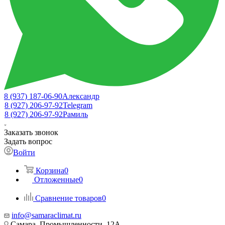
8 (937) 187-06-90
Александр
8 (927) 206-97-92
Telegram
8 (927) 206-97-92
Рамиль
Заказать звонок
Задать вопрос
Войти
Корзина
0
Отложенные
0
Сравнение товаров
0
info@samaraclimat.ru
Самара, Промышленности, 12А