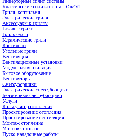
Инверторные сплит-системы
Классические сплит-системы On/Off
Грили, коптильни
Электрические грили
Аксессуары к грилям
Газовые грили
Гриль-очаги
Керамические грили
Коптильни
Угольные грили
Вентиляция
Вентиляционные установки
Модульная вентиляция
Бытовое оборудование
Вентиляторы
Снегоуборщики
Электрические снегоуборщики
Бензиновые снегоуборщики
Услуги
Калькулятор отопления
Проектирование отопления
Проектирование вентиляции
Монтаж отопления
Установка котлов
Пуско-наладочные работы