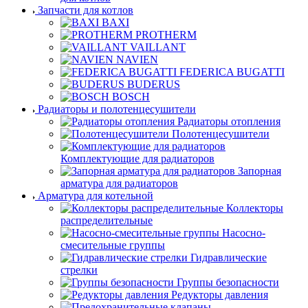
Запчасти для котлов
BAXI
PROTHERM
VAILLANT
NAVIEN
FEDERICA BUGATTI
BUDERUS
BOSCH
Радиаторы и полотенцесушители
Радиаторы отопления
Полотенцесушители
Комплектующие для радиаторов
Запорная
арматура для радиаторов
Арматура для котельной
Коллекторы
распределительные
Насосно-
смесительные группы
Гидравлические
стрелки
Группы безопасности
Редукторы давления