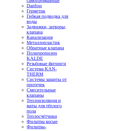
самопромывные
Danfoss
Герметик
Гибкая подводка для
воды
Задвижки, затворы,
клапана
Канализация
Металлопластик
Обратные клапана
Полипропилен
KALDE
Резьбовые фитинги
Система KAN-
THERM
Системы защиты от
протечек
Смесительные
клапаны
Теплоизоляция и
маты для тёплого
пола
Теплосчётчики
Фильтры косые
Фильтры-