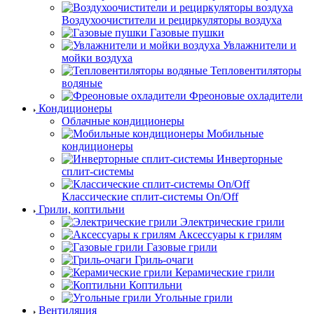
Воздухоочистители и рециркуляторы воздуха
Газовые пушки
Увлажнители и
мойки воздуха
Тепловентиляторы
водяные
Фреоновые охладители
Кондиционеры
Облачные кондиционеры
Мобильные
кондиционеры
Инверторные
сплит-системы
Классические сплит-системы On/Off
Грили, коптильни
Электрические грили
Аксессуары к грилям
Газовые грили
Гриль-очаги
Керамические грили
Коптильни
Угольные грили
Вентиляция