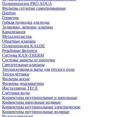
Полипропилен PRO AQUA
Фильтры сетчатые самопромывные
Danfoss
Герметик
Гибкая подводка для воды
Задвижки, затворы, клапана
Канализация
Металлопластик
Обратные клапана
Полипропилен KALDE
Резьбовые фитинги
Система KAN-THERM
Системы защиты от протечек
Смесительные клапаны
Теплоизоляция и маты для тёплого пола
Теплосчётчики
Фильтры косые
Фильтры-дешламаторы
Инсталляции TECE
Счётчики воды
Конвекторы внутрипольные и напольные
Конвекторы напольные водяные
Конвекторы внутрипольные электрические
Конвекторы внутрипольные водяные
Водонагреватели