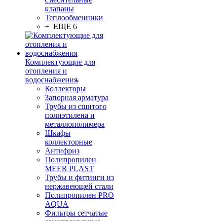
клапаны
Теплообменники
+ ЕЩЕ 6
Комплектующие для
отопления и
водоснабжения
Коллекторы
Запорная арматура
Трубы из сшитого
полиэтилена и
металлополимера
Шкафы
коллекторные
Антифриз
Полипропилен
MEER PLAST
Трубы и фитинги из
нержавеющей стали
Полипропилен PRO
AQUA
Фильтры сетчатые