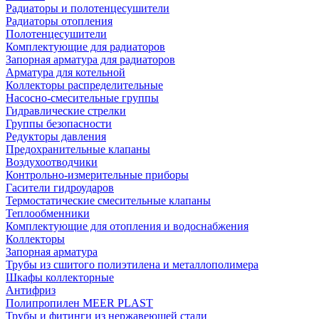
Радиаторы и полотенцесушители
Радиаторы отопления
Полотенцесушители
Комплектующие для радиаторов
Запорная арматура для радиаторов
Арматура для котельной
Коллекторы распределительные
Насосно-смесительные группы
Гидравлические стрелки
Группы безопасности
Редукторы давления
Предохранительные клапаны
Воздухоотводчики
Контрольно-измерительные приборы
Гасители гидроударов
Термостатические смесительные клапаны
Теплообменники
Комплектующие для отопления и водоснабжения
Коллекторы
Запорная арматура
Трубы из сшитого полиэтилена и металлополимера
Шкафы коллекторные
Антифриз
Полипропилен MEER PLAST
Трубы и фитинги из нержавеющей стали