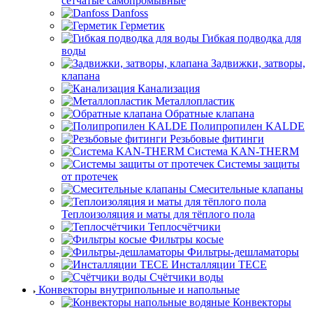
сетчатые самопромывные
Danfoss
Герметик
Гибкая подводка для
воды
Задвижки, затворы,
клапана
Канализация
Металлопластик
Обратные клапана
Полипропилен KALDE
Резьбовые фитинги
Система KAN-THERM
Системы защиты
от протечек
Смесительные клапаны
Теплоизоляция и маты для тёплого пола
Теплосчётчики
Фильтры косые
Фильтры-дешламаторы
Инсталляции TECE
Счётчики воды
Конвекторы внутрипольные и напольные
Конвекторы