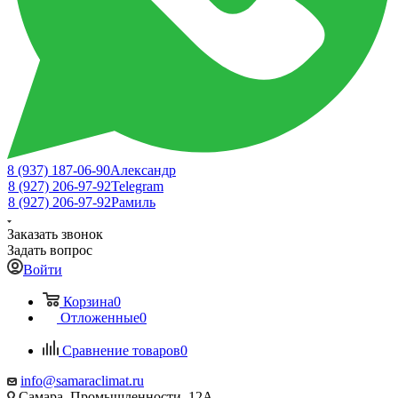
8 (937) 187-06-90
Александр
8 (927) 206-97-92
Telegram
8 (927) 206-97-92
Рамиль
Заказать звонок
Задать вопрос
Войти
Корзина
0
Отложенные
0
Сравнение товаров
0
info@samaraclimat.ru
Самара, Промышленности, 12А