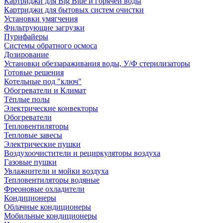
Картриджи для Big Blue и горячей воды
Картриджи для бытовых систем очистки
Установки умягчения
Фильтрующие загрузки
Пурифайеры
Системы обратного осмоса
Дозирование
Установки обеззараживания воды, У/Ф стерилизаторы
Готовые решения
Котельные под "ключ"
Обогреватели и Климат
Тёплые полы
Электрические конвекторы
Обогреватели
Тепловентиляторы
Тепловые завесы
Электрические пушки
Воздухоочистители и рециркуляторы воздуха
Газовые пушки
Увлажнители и мойки воздуха
Тепловентиляторы водяные
Фреоновые охладители
Кондиционеры
Облачные кондиционеры
Мобильные кондиционеры