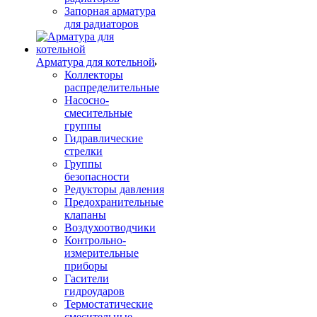
Запорная арматура
для радиаторов
Арматура для котельной
Коллекторы
распределительные
Насосно-
смесительные
группы
Гидравлические
стрелки
Группы
безопасности
Редукторы давления
Предохранительные
клапаны
Воздухоотводчики
Контрольно-
измерительные
приборы
Гасители
гидроударов
Термостатические
смесительные