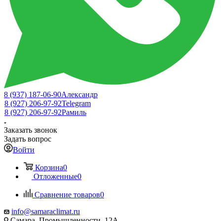
8 (937) 187-06-90
Александр
8 (927) 206-97-92
Telegram
8 (927) 206-97-92
Рамиль
Заказать звонок
Задать вопрос
Войти
Корзина
0
Отложенные
0
Сравнение товаров
0
info@samaraclimat.ru
Самара, Промышленности, 12А