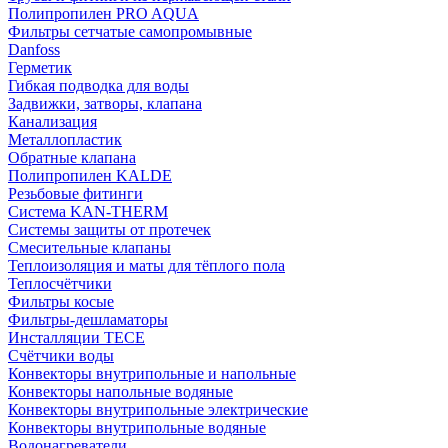
Полипропилен PRO AQUA
Фильтры сетчатые самопромывные
Danfoss
Герметик
Гибкая подводка для воды
Задвижки, затворы, клапана
Канализация
Металлопластик
Обратные клапана
Полипропилен KALDE
Резьбовые фитинги
Система KAN-THERM
Системы защиты от протечек
Смесительные клапаны
Теплоизоляция и маты для тёплого пола
Теплосчётчики
Фильтры косые
Фильтры-дешламаторы
Инсталляции TECE
Счётчики воды
Конвекторы внутрипольные и напольные
Конвекторы напольные водяные
Конвекторы внутрипольные электрические
Конвекторы внутрипольные водяные
Водонагреватели