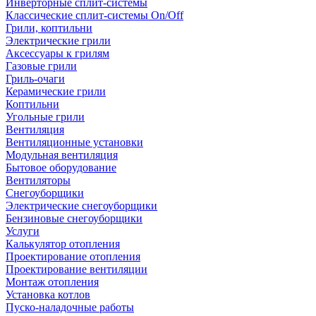
Инверторные сплит-системы
Классические сплит-системы On/Off
Грили, коптильни
Электрические грили
Аксессуары к грилям
Газовые грили
Гриль-очаги
Керамические грили
Коптильни
Угольные грили
Вентиляция
Вентиляционные установки
Модульная вентиляция
Бытовое оборудование
Вентиляторы
Снегоуборщики
Электрические снегоуборщики
Бензиновые снегоуборщики
Услуги
Калькулятор отопления
Проектирование отопления
Проектирование вентиляции
Монтаж отопления
Установка котлов
Пуско-наладочные работы