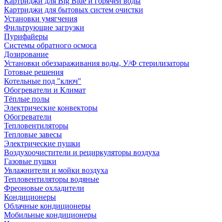
Картриджи для Big Blue и горячей воды
Картриджи для бытовых систем очистки
Установки умягчения
Фильтрующие загрузки
Пурифайеры
Системы обратного осмоса
Дозирование
Установки обеззараживания воды, У/Ф стерилизаторы
Готовые решения
Котельные под "ключ"
Обогреватели и Климат
Тёплые полы
Электрические конвекторы
Обогреватели
Тепловентиляторы
Тепловые завесы
Электрические пушки
Воздухоочистители и рециркуляторы воздуха
Газовые пушки
Увлажнители и мойки воздуха
Тепловентиляторы водяные
Фреоновые охладители
Кондиционеры
Облачные кондиционеры
Мобильные кондиционеры