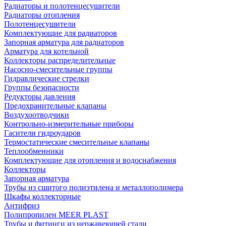
Радиаторы и полотенцесушители
Радиаторы отопления
Полотенцесушители
Комплектующие для радиаторов
Запорная арматура для радиаторов
Арматура для котельной
Коллекторы распределительные
Насосно-смесительные группы
Гидравлические стрелки
Группы безопасности
Редукторы давления
Предохранительные клапаны
Воздухоотводчики
Контрольно-измерительные приборы
Гасители гидроударов
Термостатические смесительные клапаны
Теплообменники
Комплектующие для отопления и водоснабжения
Коллекторы
Запорная арматура
Трубы из сшитого полиэтилена и металлополимера
Шкафы коллекторные
Антифриз
Полипропилен MEER PLAST
Трубы и фитинги из нержавеющей стали