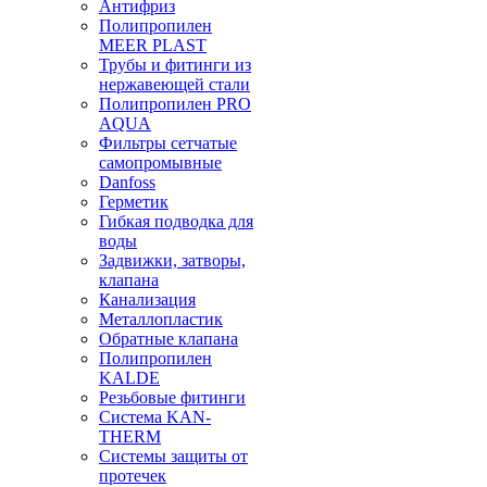
Антифриз
Полипропилен
MEER PLAST
Трубы и фитинги из
нержавеющей стали
Полипропилен PRO
AQUA
Фильтры сетчатые
самопромывные
Danfoss
Герметик
Гибкая подводка для
воды
Задвижки, затворы,
клапана
Канализация
Металлопластик
Обратные клапана
Полипропилен
KALDE
Резьбовые фитинги
Система KAN-
THERM
Системы защиты от
протечек