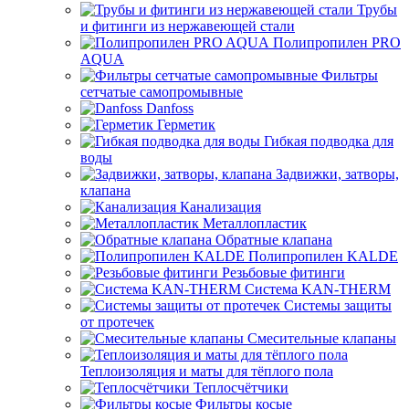
Трубы
и фитинги из нержавеющей стали
Полипропилен PRO
AQUA
Фильтры
сетчатые самопромывные
Danfoss
Герметик
Гибкая подводка для
воды
Задвижки, затворы,
клапана
Канализация
Металлопластик
Обратные клапана
Полипропилен KALDE
Резьбовые фитинги
Система KAN-THERM
Системы защиты
от протечек
Смесительные клапаны
Теплоизоляция и маты для тёплого пола
Теплосчётчики
Фильтры косые