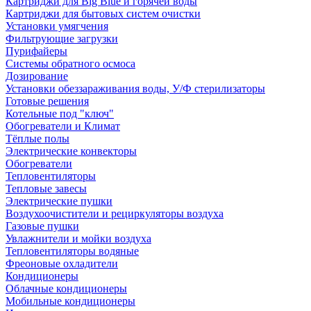
Картриджи для Big Blue и горячей воды
Картриджи для бытовых систем очистки
Установки умягчения
Фильтрующие загрузки
Пурифайеры
Системы обратного осмоса
Дозирование
Установки обеззараживания воды, У/Ф стерилизаторы
Готовые решения
Котельные под "ключ"
Обогреватели и Климат
Тёплые полы
Электрические конвекторы
Обогреватели
Тепловентиляторы
Тепловые завесы
Электрические пушки
Воздухоочистители и рециркуляторы воздуха
Газовые пушки
Увлажнители и мойки воздуха
Тепловентиляторы водяные
Фреоновые охладители
Кондиционеры
Облачные кондиционеры
Мобильные кондиционеры