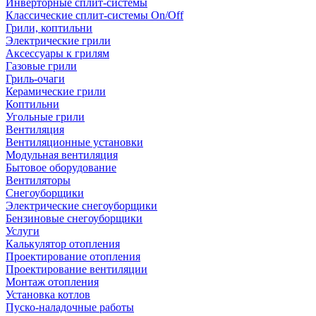
Инверторные сплит-системы
Классические сплит-системы On/Off
Грили, коптильни
Электрические грили
Аксессуары к грилям
Газовые грили
Гриль-очаги
Керамические грили
Коптильни
Угольные грили
Вентиляция
Вентиляционные установки
Модульная вентиляция
Бытовое оборудование
Вентиляторы
Снегоуборщики
Электрические снегоуборщики
Бензиновые снегоуборщики
Услуги
Калькулятор отопления
Проектирование отопления
Проектирование вентиляции
Монтаж отопления
Установка котлов
Пуско-наладочные работы