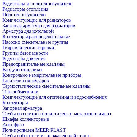
Радиаторы и полотенцесушители
Радиаторы отопления
Полотенцесушители
Комплектующие для радиаторов
Запорная арматура для радиаторов
Арматура для котельной
Коллекторы распределительные
Насосно-смесительные группы
Гидравлические стрелки
Группы безопасности
Редукторы давления
Предохранительные клапаны
Воздухоотводчики
Контрольно-измерительные приборы
Гасители гидроударов
Термостатические смесительные клапаны
Теплообменники
Комплектующие для отопления и водоснабжения
Коллекторы
Запорная арматура
Трубы из сшитого полиэтилена и металлополимера
Шкафы коллекторные
Антифриз
Полипропилен MEER PLAST
Трубы и фитинги из нержавеющей стали