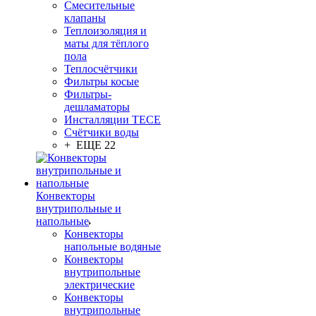
Смесительные
клапаны
Теплоизоляция и
маты для тёплого
пола
Теплосчётчики
Фильтры косые
Фильтры-
дешламаторы
Инсталляции TECE
Счётчики воды
+ ЕЩЕ 22
Конвекторы
внутрипольные и
напольные
Конвекторы
напольные водяные
Конвекторы
внутрипольные
электрические
Конвекторы
внутрипольные