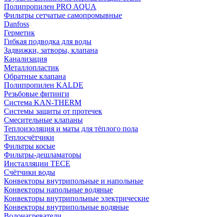
Полипропилен PRO AQUA
Фильтры сетчатые самопромывные
Danfoss
Герметик
Гибкая подводка для воды
Задвижки, затворы, клапана
Канализация
Металлопластик
Обратные клапана
Полипропилен KALDE
Резьбовые фитинги
Система KAN-THERM
Системы защиты от протечек
Смесительные клапаны
Теплоизоляция и маты для тёплого пола
Теплосчётчики
Фильтры косые
Фильтры-дешламаторы
Инсталляции TECE
Счётчики воды
Конвекторы внутрипольные и напольные
Конвекторы напольные водяные
Конвекторы внутрипольные электрические
Конвекторы внутрипольные водяные
Водонагреватели