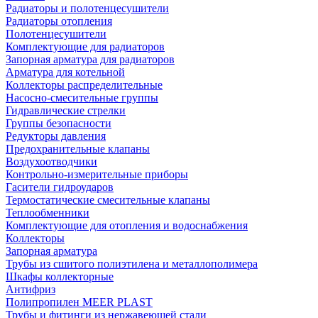
Радиаторы и полотенцесушители
Радиаторы отопления
Полотенцесушители
Комплектующие для радиаторов
Запорная арматура для радиаторов
Арматура для котельной
Коллекторы распределительные
Насосно-смесительные группы
Гидравлические стрелки
Группы безопасности
Редукторы давления
Предохранительные клапаны
Воздухоотводчики
Контрольно-измерительные приборы
Гасители гидроударов
Термостатические смесительные клапаны
Теплообменники
Комплектующие для отопления и водоснабжения
Коллекторы
Запорная арматура
Трубы из сшитого полиэтилена и металлополимера
Шкафы коллекторные
Антифриз
Полипропилен MEER PLAST
Трубы и фитинги из нержавеющей стали