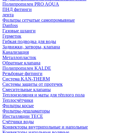
Полипропилен PRO AQUA
ПНД фитинги
лента
Фильтры сетчатые самопромывные
Danfoss
Газовые шланги
Герметик
Гибкая подводка для воды
Задвижки, затворы, клапана
Канализация
Металлопластик
Обратные клапана
Полипропилен KALDE
Резьбовые фитинги
Система KAN-THERM
Системы защиты от протечек
Смесительные клапаны
Теплоизоляция и маты для тёплого пола
Теплосчётчики
Фильтры косые
Фильтры-дешламаторы
Инсталляции TECE
Счётчики воды
Конвекторы внутрипольные и напольные
Конвекторы напольные водяные