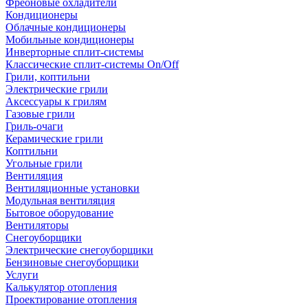
Фреоновые охладители
Кондиционеры
Облачные кондиционеры
Мобильные кондиционеры
Инверторные сплит-системы
Классические сплит-системы On/Off
Грили, коптильни
Электрические грили
Аксессуары к грилям
Газовые грили
Гриль-очаги
Керамические грили
Коптильни
Угольные грили
Вентиляция
Вентиляционные установки
Модульная вентиляция
Бытовое оборудование
Вентиляторы
Снегоуборщики
Электрические снегоуборщики
Бензиновые снегоуборщики
Услуги
Калькулятор отопления
Проектирование отопления