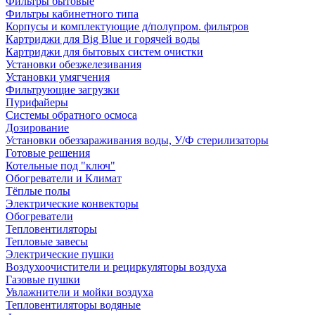
Фильтры бытовые
Фильтры кабинетного типа
Корпусы и комплектующие д/полупром. фильтров
Картриджи для Big Blue и горячей воды
Картриджи для бытовых систем очистки
Установки обезжелезивания
Установки умягчения
Фильтрующие загрузки
Пурифайеры
Системы обратного осмоса
Дозирование
Установки обеззараживания воды, У/Ф стерилизаторы
Готовые решения
Котельные под "ключ"
Обогреватели и Климат
Тёплые полы
Электрические конвекторы
Обогреватели
Тепловентиляторы
Тепловые завесы
Электрические пушки
Воздухоочистители и рециркуляторы воздуха
Газовые пушки
Увлажнители и мойки воздуха
Тепловентиляторы водяные