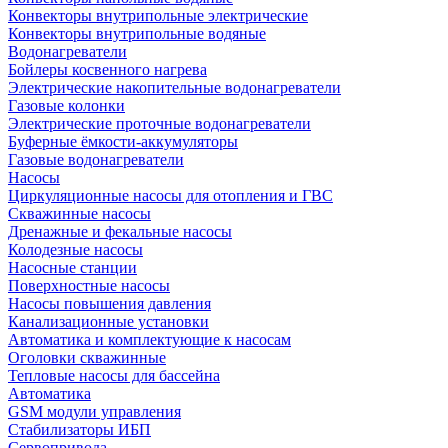
Конвекторы внутрипольные электрические
Конвекторы внутрипольные водяные
Водонагреватели
Бойлеры косвенного нагрева
Электрические накопительные водонагреватели
Газовые колонки
Электрические проточные водонагреватели
Буферные ёмкости-аккумуляторы
Газовые водонагреватели
Насосы
Циркуляционные насосы для отопления и ГВС
Скважинные насосы
Дренажные и фекальные насосы
Колодезные насосы
Насосные станции
Поверхностные насосы
Насосы повышения давления
Канализационные установки
Автоматика и комплектующие к насосам
Оголовки скважинные
Тепловые насосы для бассейна
Автоматика
GSM модули управления
Стабилизаторы ИБП
Сервопривода