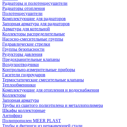
Радиаторы и полотенцесушители
Радиаторы отопления
Полотенцесушители
Комплектующие для радиаторов
Запорная арматура для радиаторов
Арматура для котельной
Коллекторы распределительные
Насосно-смесительные группы
Гидравлические стрелки
Группы безопасности
Редукторы давления
Предохранительные клапаны
Воздухоотводчики
Контрольно-измерительные приборы
Гасители гидроударов
Термостатические смесительные клапаны
Теплообменники
Комплектующие для отопления и водоснабжения
Коллекторы
Запорная арматура
Трубы из сшитого полиэтилена и металлополимера
Шкафы коллекторные
Антифриз
Полипропилен MEER PLAST
Трубы и фитинги из нержавеющей стали