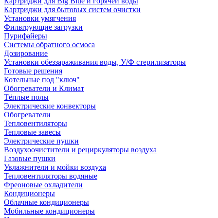
Картриджи для Big Blue и горячей воды
Картриджи для бытовых систем очистки
Установки умягчения
Фильтрующие загрузки
Пурифайеры
Системы обратного осмоса
Дозирование
Установки обеззараживания воды, У/Ф стерилизаторы
Готовые решения
Котельные под "ключ"
Обогреватели и Климат
Тёплые полы
Электрические конвекторы
Обогреватели
Тепловентиляторы
Тепловые завесы
Электрические пушки
Воздухоочистители и рециркуляторы воздуха
Газовые пушки
Увлажнители и мойки воздуха
Тепловентиляторы водяные
Фреоновые охладители
Кондиционеры
Облачные кондиционеры
Мобильные кондиционеры