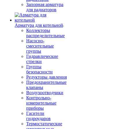
Запорная арматура
для радиаторов
Арматура для котельной
Коллекторы
распределительные
Насосно-
смесительные
группы
Гидравлические
стрелки
Группы
безопасности
Редукторы давления
Предохранительные
клапаны
Воздухоотводчики
Контрольно-
измерительные
приборы
Гасители
гидроударов
Термостатические
смесительные