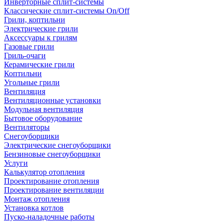
Инверторные сплит-системы
Классические сплит-системы On/Off
Грили, коптильни
Электрические грили
Аксессуары к грилям
Газовые грили
Гриль-очаги
Керамические грили
Коптильни
Угольные грили
Вентиляция
Вентиляционные установки
Модульная вентиляция
Бытовое оборудование
Вентиляторы
Снегоуборщики
Электрические снегоуборщики
Бензиновые снегоуборщики
Услуги
Калькулятор отопления
Проектирование отопления
Проектирование вентиляции
Монтаж отопления
Установка котлов
Пуско-наладочные работы