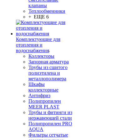
клапаны
Теплообменники
+ ЕЩЕ 6
Комплектующие для
отопления и
водоснабжения
Коллекторы
Запорная арматура
Трубы из сшитого
полиэтилена и
металлополимера
Шкафы
коллекторные
Антифриз
Полипропилен
MEER PLAST
Трубы и фитинги из
нержавеющей стали
Полипропилен PRO
AQUA
Фильтры сетчатые