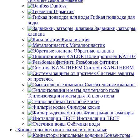
сетчатые самопромывные
Danfoss
Герметик
Гибкая подводка для
воды
Задвижки, затворы,
клапана
Канализация
Металлопластик
Обратные клапана
Полипропилен KALDE
Резьбовые фитинги
Система KAN-THERM
Системы защиты
от протечек
Смесительные клапаны
Теплоизоляция и маты для тёплого пола
Теплосчётчики
Фильтры косые
Фильтры-дешламаторы
Инсталляции TECE
Счётчики воды
Конвекторы внутрипольные и напольные
Конвекторы