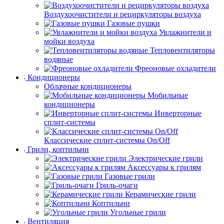
Воздухоочистители и рециркуляторы воздуха
Газовые пушки
Увлажнители и
мойки воздуха
Тепловентиляторы
водяные
Фреоновые охладители
Кондиционеры
Облачные кондиционеры
Мобильные
кондиционеры
Инверторные
сплит-системы
Классические сплит-системы On/Off
Грили, коптильни
Электрические грили
Аксессуары к грилям
Газовые грили
Гриль-очаги
Керамические грили
Коптильни
Угольные грили
Вентиляция