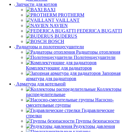
Запчасти для котлов
BAXI
PROTHERM
VAILLANT
NAVIEN
FEDERICA BUGATTI
BUDERUS
BOSCH
Радиаторы и полотенцесушители
Радиаторы отопления
Полотенцесушители
Комплектующие для радиаторов
Запорная
арматура для радиаторов
Арматура для котельной
Коллекторы
распределительные
Насосно-
смесительные группы
Гидравлические
стрелки
Группы безопасности
Редукторы давления