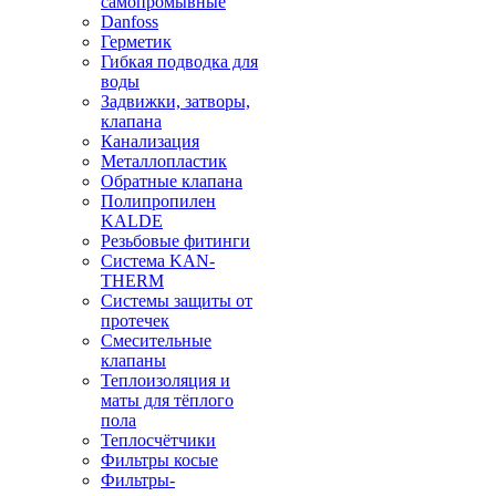
самопромывные
Danfoss
Герметик
Гибкая подводка для
воды
Задвижки, затворы,
клапана
Канализация
Металлопластик
Обратные клапана
Полипропилен
KALDE
Резьбовые фитинги
Система KAN-
THERM
Системы защиты от
протечек
Смесительные
клапаны
Теплоизоляция и
маты для тёплого
пола
Теплосчётчики
Фильтры косые
Фильтры-