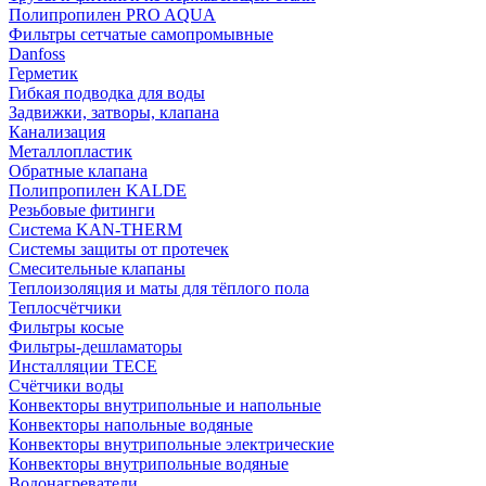
Полипропилен PRO AQUA
Фильтры сетчатые самопромывные
Danfoss
Герметик
Гибкая подводка для воды
Задвижки, затворы, клапана
Канализация
Металлопластик
Обратные клапана
Полипропилен KALDE
Резьбовые фитинги
Система KAN-THERM
Системы защиты от протечек
Смесительные клапаны
Теплоизоляция и маты для тёплого пола
Теплосчётчики
Фильтры косые
Фильтры-дешламаторы
Инсталляции TECE
Счётчики воды
Конвекторы внутрипольные и напольные
Конвекторы напольные водяные
Конвекторы внутрипольные электрические
Конвекторы внутрипольные водяные
Водонагреватели