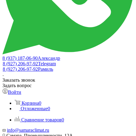
8 (937) 187-06-90
Александр
8 (927) 206-97-92
Telegram
8 (927) 206-97-92
Рамиль
Заказать звонок
Задать вопрос
Войти
Корзина
0
Отложенные
0
Сравнение товаров
0
info@samaraclimat.ru
Самара, Промышленности, 12А