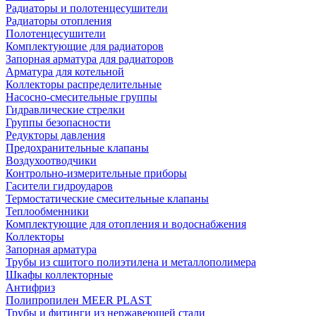
Радиаторы и полотенцесушители
Радиаторы отопления
Полотенцесушители
Комплектующие для радиаторов
Запорная арматура для радиаторов
Арматура для котельной
Коллекторы распределительные
Насосно-смесительные группы
Гидравлические стрелки
Группы безопасности
Редукторы давления
Предохранительные клапаны
Воздухоотводчики
Контрольно-измерительные приборы
Гасители гидроударов
Термостатические смесительные клапаны
Теплообменники
Комплектующие для отопления и водоснабжения
Коллекторы
Запорная арматура
Трубы из сшитого полиэтилена и металлополимера
Шкафы коллекторные
Антифриз
Полипропилен MEER PLAST
Трубы и фитинги из нержавеющей стали