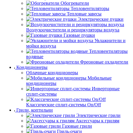
Обогреватели
Тепловентиляторы
Тепловые завесы
Электрические пушки
Воздухоочистители и рециркуляторы воздуха
Газовые пушки
Увлажнители и
мойки воздуха
Тепловентиляторы
водяные
Фреоновые охладители
Кондиционеры
Облачные кондиционеры
Мобильные
кондиционеры
Инверторные
сплит-системы
Классические сплит-системы On/Off
Грили, коптильни
Электрические грили
Аксессуары к грилям
Газовые грили
Гриль-очаги