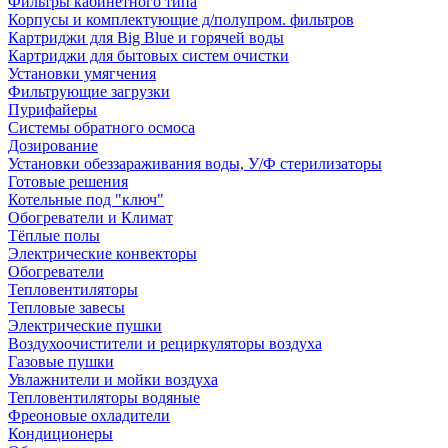
Фильтры кабинетного типа
Корпусы и комплектующие д/полупром. фильтров
Картриджи для Big Blue и горячей воды
Картриджи для бытовых систем очистки
Установки умягчения
Фильтрующие загрузки
Пурифайеры
Системы обратного осмоса
Дозирование
Установки обеззараживания воды, У/Ф стерилизаторы
Готовые решения
Котельные под "ключ"
Обогреватели и Климат
Тёплые полы
Электрические конвекторы
Обогреватели
Тепловентиляторы
Тепловые завесы
Электрические пушки
Воздухоочистители и рециркуляторы воздуха
Газовые пушки
Увлажнители и мойки воздуха
Тепловентиляторы водяные
Фреоновые охладители
Кондиционеры