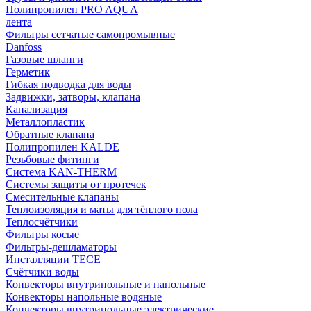
Полипропилен PRO AQUA
лента
Фильтры сетчатые самопромывные
Danfoss
Газовые шланги
Герметик
Гибкая подводка для воды
Задвижки, затворы, клапана
Канализация
Металлопластик
Обратные клапана
Полипропилен KALDE
Резьбовые фитинги
Система KAN-THERM
Системы защиты от протечек
Смесительные клапаны
Теплоизоляция и маты для тёплого пола
Теплосчётчики
Фильтры косые
Фильтры-дешламаторы
Инсталляции TECE
Счётчики воды
Конвекторы внутрипольные и напольные
Конвекторы напольные водяные
Конвекторы внутрипольные электрические