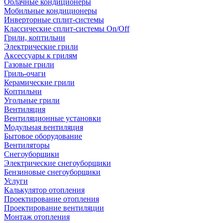
Облачные кондиционеры
Мобильные кондиционеры
Инверторные сплит-системы
Классические сплит-системы On/Off
Грили, коптильни
Электрические грили
Аксессуары к грилям
Газовые грили
Гриль-очаги
Керамические грили
Коптильни
Угольные грили
Вентиляция
Вентиляционные установки
Модульная вентиляция
Бытовое оборудование
Вентиляторы
Снегоуборщики
Электрические снегоуборщики
Бензиновые снегоуборщики
Услуги
Калькулятор отопления
Проектирование отопления
Проектирование вентиляции
Монтаж отопления