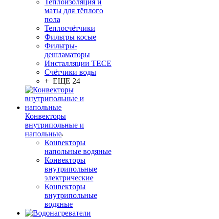
Теплоизоляция и
маты для тёплого
пола
Теплосчётчики
Фильтры косые
Фильтры-
дешламаторы
Инсталляции TECE
Счётчики воды
+ ЕЩЕ 24
Конвекторы
внутрипольные и
напольные
Конвекторы
напольные водяные
Конвекторы
внутрипольные
электрические
Конвекторы
внутрипольные
водяные