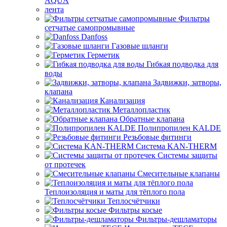
AQUA
лента
Фильтры
сетчатые самопромывные
Danfoss
Газовые шланги
Герметик
Гибкая подводка для
воды
Задвижки, затворы,
клапана
Канализация
Металлопластик
Обратные клапана
Полипропилен KALDE
Резьбовые фитинги
Система KAN-THERM
Системы защиты
от протечек
Смесительные клапаны
Теплоизоляция и маты для тёплого пола
Теплосчётчики
Фильтры косые
Фильтры-дешламаторы