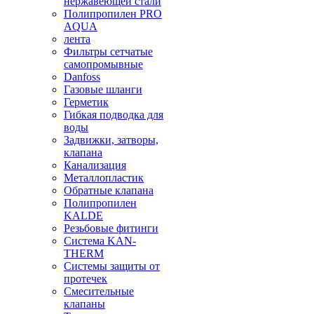
нержавеющей стали
Полипропилен PRO
AQUA
лента
Фильтры сетчатые
самопромывные
Danfoss
Газовые шланги
Герметик
Гибкая подводка для
воды
Задвижки, затворы,
клапана
Канализация
Металлопластик
Обратные клапана
Полипропилен
KALDE
Резьбовые фитинги
Система KAN-
THERM
Системы защиты от
протечек
Смесительные
клапаны