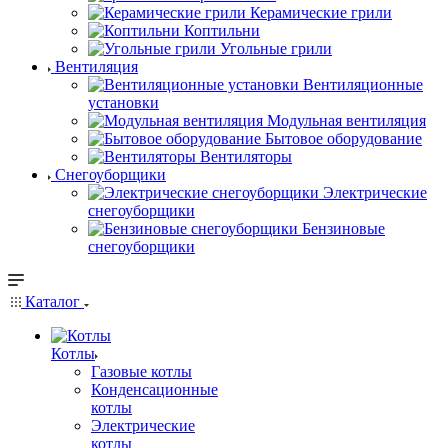
Керамические грили
Коптильни
Угольные грили
Вентиляция
Вентиляционные
установки
Модульная вентиляция
Бытовое оборудование
Вентиляторы
Снегоуборщики
Электрические
снегоуборщики
Бензиновые
снегоуборщики
Каталог
Котлы
Газовые котлы
Конденсационные
котлы
Электрические
котлы