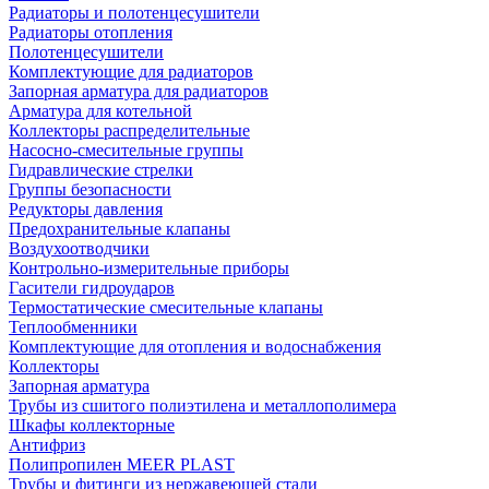
Радиаторы и полотенцесушители
Радиаторы отопления
Полотенцесушители
Комплектующие для радиаторов
Запорная арматура для радиаторов
Арматура для котельной
Коллекторы распределительные
Насосно-смесительные группы
Гидравлические стрелки
Группы безопасности
Редукторы давления
Предохранительные клапаны
Воздухоотводчики
Контрольно-измерительные приборы
Гасители гидроударов
Термостатические смесительные клапаны
Теплообменники
Комплектующие для отопления и водоснабжения
Коллекторы
Запорная арматура
Трубы из сшитого полиэтилена и металлополимера
Шкафы коллекторные
Антифриз
Полипропилен MEER PLAST
Трубы и фитинги из нержавеющей стали