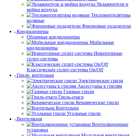
Увлажнители и
мойки воздуха
Тепловентиляторы
водяные
Фреоновые охладители
Кондиционеры
Облачные кондиционеры
Мобильные
кондиционеры
Инверторные
сплит-системы
Классические сплит-системы On/Off
Грили, коптильни
Электрические грили
Аксессуары к грилям
Газовые грили
Гриль-очаги
Керамические грили
Коптильни
Угольные грили
Вентиляция
Вентиляционные
установки
Модульная вентиляция