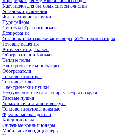
Картриджи для Big Blue и горячей воды
Картриджи для бытовых систем очистки
Установки умягчения
Фильтрующие загрузки
Пурифайеры
Системы обратного осмоса
Дозирование
Установки обеззараживания воды, У/Ф стерилизаторы
Готовые решения
Котельные под "ключ"
Обогреватели и Климат
Тёплые полы
Электрические конвекторы
Обогреватели
Тепловентиляторы
Тепловые завесы
Электрические пушки
Воздухоочистители и рециркуляторы воздуха
Газовые пушки
Увлажнители и мойки воздуха
Тепловентиляторы водяные
Фреоновые охладители
Кондиционеры
Облачные кондиционеры
Мобильные кондиционеры