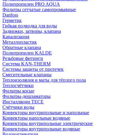
Полипропилен PRO AQUA
Фильтры сетчатые самопромывные
Danfoss
Герметик
Гибкая подводка для воды
Задвижки, затворы, клапана
Канализация
Металлопластик
Обратные клапана
Полипропилен KALDE
Резьбовые фитинги
Система KAN-THERM
Системы защиты от протечек
Смесительные клапаны
Теплоизоляция и маты для тёплого пола
Теплосчётчики
Фильтры косые
Фильтры-дешламаторы
Инсталляции TECE
Счётчики воды
Конвекторы внутрипольные и напольные
Конвекторы напольные водяные
Конвекторы внутрипольные электрические
Конвекторы внутрипольные водяные
Водонагреватели