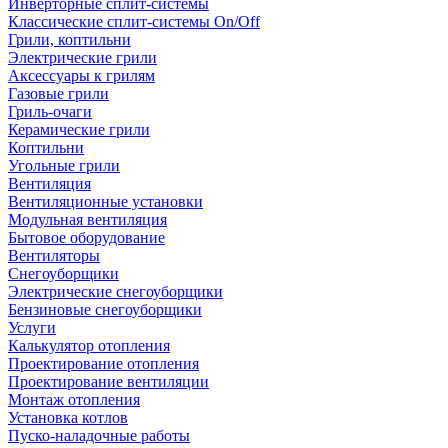
Инверторные сплит-системы
Классические сплит-системы On/Off
Грили, коптильни
Электрические грили
Аксессуары к грилям
Газовые грили
Гриль-очаги
Керамические грили
Коптильни
Угольные грили
Вентиляция
Вентиляционные установки
Модульная вентиляция
Бытовое оборудование
Вентиляторы
Снегоуборщики
Электрические снегоуборщики
Бензиновые снегоуборщики
Услуги
Калькулятор отопления
Проектирование отопления
Проектирование вентиляции
Монтаж отопления
Установка котлов
Пуско-наладочные работы