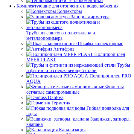
Теплообменники
Комплектующие для отопления и водоснабжения
Коллекторы
Запорная арматура
Трубы из сшитого полиэтилена и
металлополимера
Шкафы коллекторные
Антифриз
Полипропилен
MEER PLAST
Трубы
и фитинги из нержавеющей стали
Полипропилен PRO
AQUA
Фильтры
сетчатые самопромывные
Danfoss
Герметик
Гибкая подводка для
воды
Задвижки, затворы,
клапана
Канализация