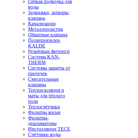
Гибкая подводка для
воды
Задвижки, затворы,
клапана
Канализация
Металлопластик
Обратные клапана
Полипропилен
KALDE
Резьбовые фитинги
Система KAN-
THERM
Системы защиты от
протечек
Смесительные
клапаны
Теплоизоляция и
маты для тёплого
пола
Теплосчётчики
Фильтры косые
Фильтры-
дешламаторы
Инсталляции TECE
Счётчики воды