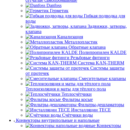
сетчатые самопромывные
Danfoss
Герметик
Гибкая подводка для
воды
Задвижки, затворы,
клапана
Канализация
Металлопластик
Обратные клапана
Полипропилен KALDE
Резьбовые фитинги
Система KAN-THERM
Системы защиты
от протечек
Смесительные клапаны
Теплоизоляция и маты для тёплого пола
Теплосчётчики
Фильтры косые
Фильтры-дешламаторы
Инсталляции TECE
Счётчики воды
Конвекторы внутрипольные и напольные
Конвекторы