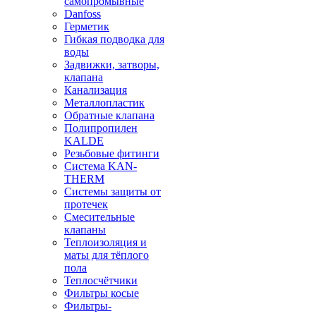
самопромывные
Danfoss
Герметик
Гибкая подводка для
воды
Задвижки, затворы,
клапана
Канализация
Металлопластик
Обратные клапана
Полипропилен
KALDE
Резьбовые фитинги
Система KAN-
THERM
Системы защиты от
протечек
Смесительные
клапаны
Теплоизоляция и
маты для тёплого
пола
Теплосчётчики
Фильтры косые
Фильтры-