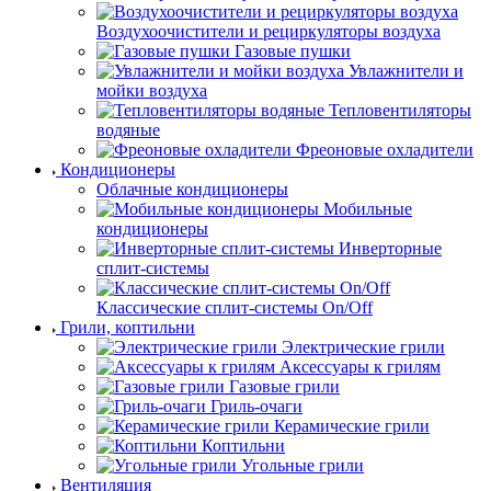
Воздухоочистители и рециркуляторы воздуха
Газовые пушки
Увлажнители и
мойки воздуха
Тепловентиляторы
водяные
Фреоновые охладители
Кондиционеры
Облачные кондиционеры
Мобильные
кондиционеры
Инверторные
сплит-системы
Классические сплит-системы On/Off
Грили, коптильни
Электрические грили
Аксессуары к грилям
Газовые грили
Гриль-очаги
Керамические грили
Коптильни
Угольные грили
Вентиляция