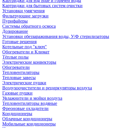
Картриджи для Big Blue и горячей воды
Картриджи для бытовых систем очистки
Установки умягчения
Фильтрующие загрузки
Пурифайеры
Системы обратного осмоса
Дозирование
Установки обеззараживания воды, У/Ф стерилизаторы
Готовые решения
Котельные под "ключ"
Обогреватели и Климат
Тёплые полы
Электрические конвекторы
Обогреватели
Тепловентиляторы
Тепловые завесы
Электрические пушки
Воздухоочистители и рециркуляторы воздуха
Газовые пушки
Увлажнители и мойки воздуха
Тепловентиляторы водяные
Фреоновые охладители
Кондиционеры
Облачные кондиционеры
Мобильные кондиционеры