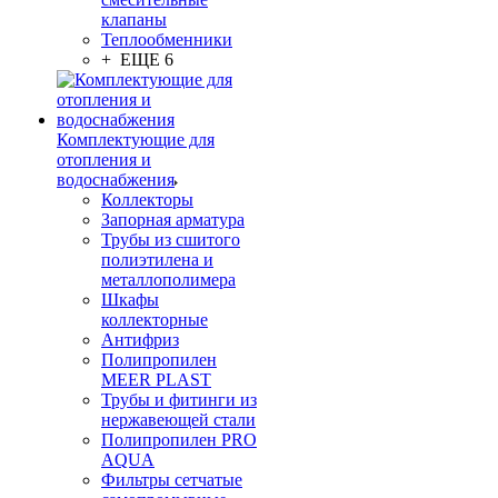
клапаны
Теплообменники
+ ЕЩЕ 6
Комплектующие для
отопления и
водоснабжения
Коллекторы
Запорная арматура
Трубы из сшитого
полиэтилена и
металлополимера
Шкафы
коллекторные
Антифриз
Полипропилен
MEER PLAST
Трубы и фитинги из
нержавеющей стали
Полипропилен PRO
AQUA
Фильтры сетчатые