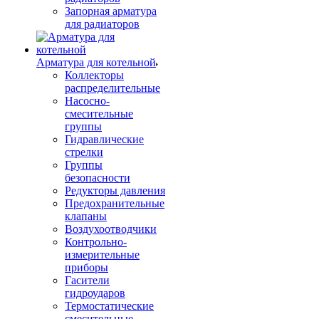
Запорная арматура
для радиаторов
Арматура для котельной
Коллекторы
распределительные
Насосно-
смесительные
группы
Гидравлические
стрелки
Группы
безопасности
Редукторы давления
Предохранительные
клапаны
Воздухоотводчики
Контрольно-
измерительные
приборы
Гасители
гидроударов
Термостатические
смесительные