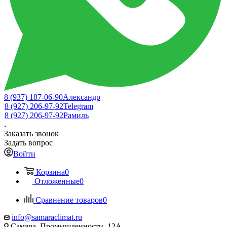
8 (937) 187-06-90
Александр
8 (927) 206-97-92
Telegram
8 (927) 206-97-92
Рамиль
Заказать звонок
Задать вопрос
Войти
Корзина
0
Отложенные
0
Сравнение товаров
0
info@samaraclimat.ru
Самара, Промышленности, 12А