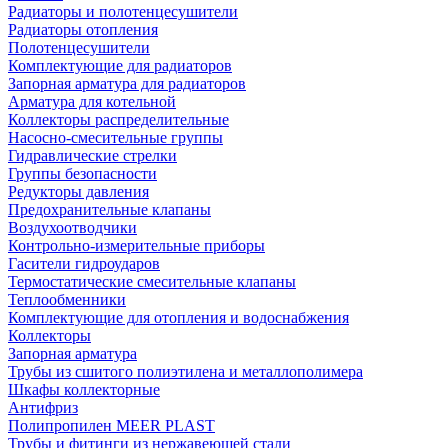
Радиаторы и полотенцесушители
Радиаторы отопления
Полотенцесушители
Комплектующие для радиаторов
Запорная арматура для радиаторов
Арматура для котельной
Коллекторы распределительные
Насосно-смесительные группы
Гидравлические стрелки
Группы безопасности
Редукторы давления
Предохранительные клапаны
Воздухоотводчики
Контрольно-измерительные приборы
Гасители гидроударов
Термостатические смесительные клапаны
Теплообменники
Комплектующие для отопления и водоснабжения
Коллекторы
Запорная арматура
Трубы из сшитого полиэтилена и металлополимера
Шкафы коллекторные
Антифриз
Полипропилен MEER PLAST
Трубы и фитинги из нержавеющей стали