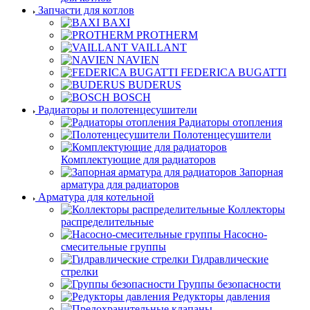
Запчасти для котлов
BAXI
PROTHERM
VAILLANT
NAVIEN
FEDERICA BUGATTI
BUDERUS
BOSCH
Радиаторы и полотенцесушители
Радиаторы отопления
Полотенцесушители
Комплектующие для радиаторов
Запорная
арматура для радиаторов
Арматура для котельной
Коллекторы
распределительные
Насосно-
смесительные группы
Гидравлические
стрелки
Группы безопасности
Редукторы давления