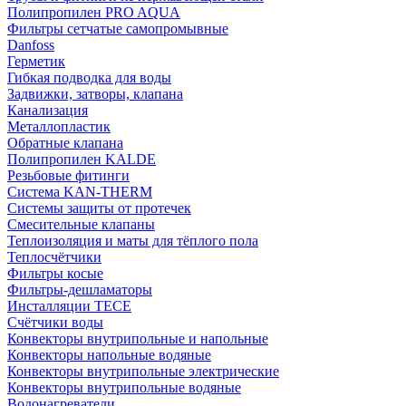
Полипропилен PRO AQUA
Фильтры сетчатые самопромывные
Danfoss
Герметик
Гибкая подводка для воды
Задвижки, затворы, клапана
Канализация
Металлопластик
Обратные клапана
Полипропилен KALDE
Резьбовые фитинги
Система KAN-THERM
Системы защиты от протечек
Смесительные клапаны
Теплоизоляция и маты для тёплого пола
Теплосчётчики
Фильтры косые
Фильтры-дешламаторы
Инсталляции TECE
Счётчики воды
Конвекторы внутрипольные и напольные
Конвекторы напольные водяные
Конвекторы внутрипольные электрические
Конвекторы внутрипольные водяные
Водонагреватели