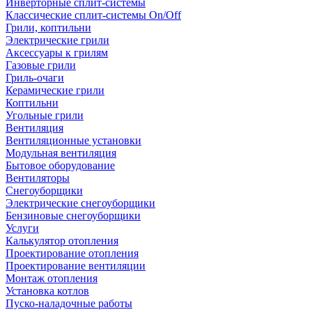
Инверторные сплит-системы
Классические сплит-системы On/Off
Грили, коптильни
Электрические грили
Аксессуары к грилям
Газовые грили
Гриль-очаги
Керамические грили
Коптильни
Угольные грили
Вентиляция
Вентиляционные установки
Модульная вентиляция
Бытовое оборудование
Вентиляторы
Снегоуборщики
Электрические снегоуборщики
Бензиновые снегоуборщики
Услуги
Калькулятор отопления
Проектирование отопления
Проектирование вентиляции
Монтаж отопления
Установка котлов
Пуско-наладочные работы