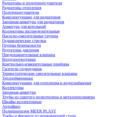
Радиаторы и полотенцесушители
Радиаторы отопления
Полотенцесушители
Комплектующие для радиаторов
Запорная арматура для радиаторов
Арматура для котельной
Коллекторы распределительные
Насосно-смесительные группы
Гидравлические стрелки
Группы безопасности
Редукторы давления
Предохранительные клапаны
Воздухоотводчики
Контрольно-измерительные приборы
Гасители гидроударов
Термостатические смесительные клапаны
Теплообменники
Комплектующие для отопления и водоснабжения
Коллекторы
Запорная арматура
Трубы из сшитого полиэтилена и металлополимера
Шкафы коллекторные
Антифриз
Полипропилен MEER PLAST
Трубы и фитинги из нержавеющей стали