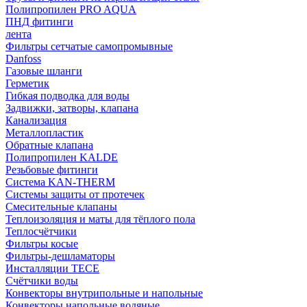
Полипропилен PRO AQUA
ПНД фитинги
лента
Фильтры сетчатые самопромывные
Danfoss
Газовые шланги
Герметик
Гибкая подводка для воды
Задвижки, затворы, клапана
Канализация
Металлопластик
Обратные клапана
Полипропилен KALDE
Резьбовые фитинги
Система KAN-THERM
Системы защиты от протечек
Смесительные клапаны
Теплоизоляция и маты для тёплого пола
Теплосчётчики
Фильтры косые
Фильтры-дешламаторы
Инсталляции TECE
Счётчики воды
Конвекторы внутрипольные и напольные
Конвекторы напольные водяные