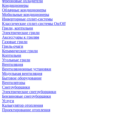
Фреоновые охладители
Кондиционеры
Облачные кондиционеры
Мобильные кондиционеры
Инверторные сплит-системы
Классические сплит-системы On/Off
Грили, коптильни
Электрические грили
Аксессуары к грилям
Газовые грили
Гриль-очаги
Керамические грили
Коптильни
Угольные грили
Вентиляция
Вентиляционные установки
Модульная вентиляция
Бытовое оборудование
Вентиляторы
Снегоуборщики
Электрические снегоуборщики
Бензиновые снегоуборщики
Услуги
Калькулятор отопления
Проектирование отопления