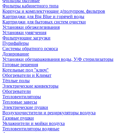
Фильтры бытовые
Фильтры кабинетного типа
Корпусы и комплектующие д/полупром. фильтров
Картриджи для Big Blue и горячей воды
Картриджи для бытовых систем очистки
Установки обезжелезивания
Установки умягчения
Фильтрующие загрузки
Пурифайеры
Системы обратного осмоса
Дозирование
Установки обеззараживания воды, У/Ф стерилизаторы
Готовые решения
Котельные под "ключ"
Обогреватели и Климат
Тёплые полы
Электрические конвекторы
Обогреватели
Тепловентиляторы
Тепловые завесы
Электрические пушки
Воздухоочистители и рециркуляторы воздуха
Газовые пушки
Увлажнители и мойки воздуха
Тепловентиляторы водяные