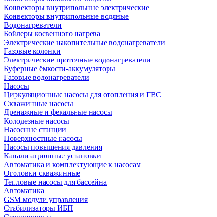
Конвекторы внутрипольные электрические
Конвекторы внутрипольные водяные
Водонагреватели
Бойлеры косвенного нагрева
Электрические накопительные водонагреватели
Газовые колонки
Электрические проточные водонагреватели
Буферные ёмкости-аккумуляторы
Газовые водонагреватели
Насосы
Циркуляционные насосы для отопления и ГВС
Скважинные насосы
Дренажные и фекальные насосы
Колодезные насосы
Насосные станции
Поверхностные насосы
Насосы повышения давления
Канализационные установки
Автоматика и комплектующие к насосам
Оголовки скважинные
Тепловые насосы для бассейна
Автоматика
GSM модули управления
Стабилизаторы ИБП
Сервопривода