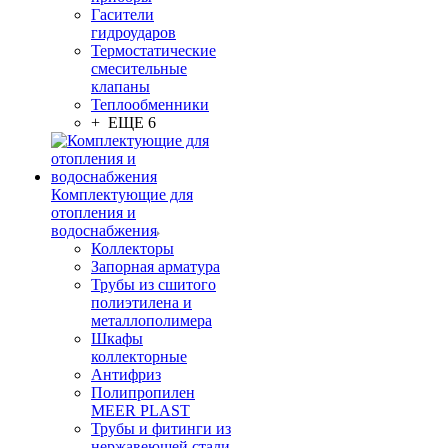
Гасители
гидроударов
Термостатические
смесительные
клапаны
Теплообменники
+ ЕЩЕ 6
Комплектующие для
отопления и
водоснабжения
Коллекторы
Запорная арматура
Трубы из сшитого
полиэтилена и
металлополимера
Шкафы
коллекторные
Антифриз
Полипропилен
MEER PLAST
Трубы и фитинги из
нержавеющей стали