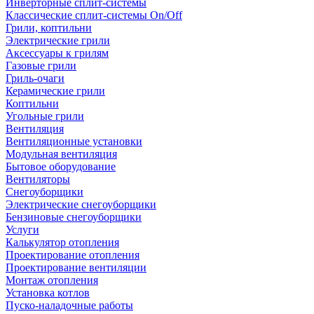
Инверторные сплит-системы
Классические сплит-системы On/Off
Грили, коптильни
Электрические грили
Аксессуары к грилям
Газовые грили
Гриль-очаги
Керамические грили
Коптильни
Угольные грили
Вентиляция
Вентиляционные установки
Модульная вентиляция
Бытовое оборудование
Вентиляторы
Снегоуборщики
Электрические снегоуборщики
Бензиновые снегоуборщики
Услуги
Калькулятор отопления
Проектирование отопления
Проектирование вентиляции
Монтаж отопления
Установка котлов
Пуско-наладочные работы