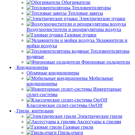
Обогреватели
Тепловентиляторы
Тепловые завесы
Электрические пушки
Воздухоочистители и рециркуляторы воздуха
Газовые пушки
Увлажнители и
мойки воздуха
Тепловентиляторы
водяные
Фреоновые охладители
Кондиционеры
Облачные кондиционеры
Мобильные
кондиционеры
Инверторные
сплит-системы
Классические сплит-системы On/Off
Грили, коптильни
Электрические грили
Аксессуары к грилям
Газовые грили
Гриль-очаги