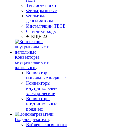
пола
Теплосчётчики
Фильтры косые
Фильтры-
дешламаторы
Инсталляции TECE
Счётчики воды
+ ЕЩЕ 22
Конвекторы
внутрипольные и
напольные
Конвекторы
напольные водяные
Конвекторы
внутрипольные
электрические
Конвекторы
внутрипольные
водяные
Водонагреватели
Бойлеры косвенного