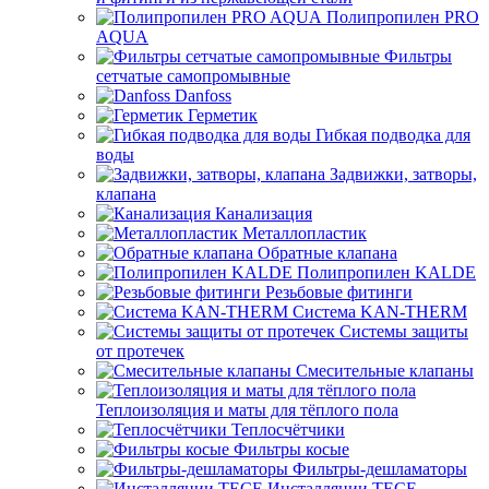
Полипропилен PRO
AQUA
Фильтры
сетчатые самопромывные
Danfoss
Герметик
Гибкая подводка для
воды
Задвижки, затворы,
клапана
Канализация
Металлопластик
Обратные клапана
Полипропилен KALDE
Резьбовые фитинги
Система KAN-THERM
Системы защиты
от протечек
Смесительные клапаны
Теплоизоляция и маты для тёплого пола
Теплосчётчики
Фильтры косые
Фильтры-дешламаторы
Инсталляции TECE