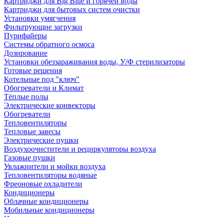
Картриджи для Big Blue и горячей воды
Картриджи для бытовых систем очистки
Установки умягчения
Фильтрующие загрузки
Пурифайеры
Системы обратного осмоса
Дозирование
Установки обеззараживания воды, У/Ф стерилизаторы
Готовые решения
Котельные под "ключ"
Обогреватели и Климат
Тёплые полы
Электрические конвекторы
Обогреватели
Тепловентиляторы
Тепловые завесы
Электрические пушки
Воздухоочистители и рециркуляторы воздуха
Газовые пушки
Увлажнители и мойки воздуха
Тепловентиляторы водяные
Фреоновые охладители
Кондиционеры
Облачные кондиционеры
Мобильные кондиционеры