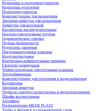
Радиаторы и полотенцесушители
Радиаторы отопления
Полотенцесушители
Комплектующие для радиаторов
Запорная арматура для радиаторов
Арматура для котельной
Коллекторы распределительные
Насосно-смесительные группы
Гидравлические стрелки
Группы безопасности
Редукторы давления
Предохранительные клапаны
Воздухоотводчики
Контрольно-измерительные приборы
Гасители гидроударов
Термостатические смесительные клапаны
Теплообменники
Комплектующие для отопления и водоснабжения
Коллекторы
Запорная арматура
Трубы из сшитого полиэтилена и металлополимера
Шкафы коллекторные
Антифриз
Полипропилен MEER PLAST
Трубы и фитинги из нержавеющей стали