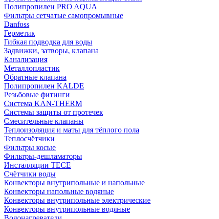
Полипропилен PRO AQUA
Фильтры сетчатые самопромывные
Danfoss
Герметик
Гибкая подводка для воды
Задвижки, затворы, клапана
Канализация
Металлопластик
Обратные клапана
Полипропилен KALDE
Резьбовые фитинги
Система KAN-THERM
Системы защиты от протечек
Смесительные клапаны
Теплоизоляция и маты для тёплого пола
Теплосчётчики
Фильтры косые
Фильтры-дешламаторы
Инсталляции TECE
Счётчики воды
Конвекторы внутрипольные и напольные
Конвекторы напольные водяные
Конвекторы внутрипольные электрические
Конвекторы внутрипольные водяные
Водонагреватели