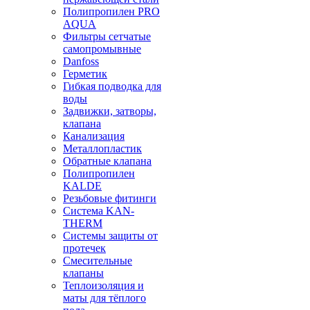
Полипропилен PRO
AQUA
Фильтры сетчатые
самопромывные
Danfoss
Герметик
Гибкая подводка для
воды
Задвижки, затворы,
клапана
Канализация
Металлопластик
Обратные клапана
Полипропилен
KALDE
Резьбовые фитинги
Система KAN-
THERM
Системы защиты от
протечек
Смесительные
клапаны
Теплоизоляция и
маты для тёплого