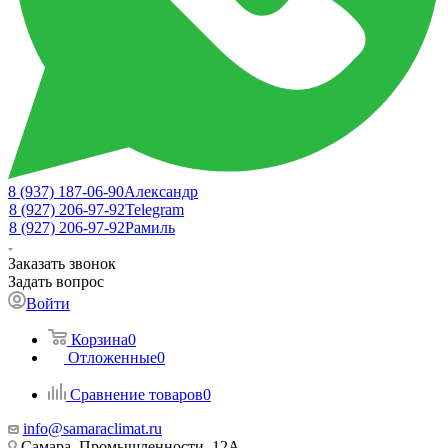
8 (937) 187-06-90
Александр
8 (927) 206-97-92
Telegram
8 (927) 206-97-92
Рамиль
Заказать звонок
Задать вопрос
Войти
Корзина
0
Отложенные
0
Сравнение товаров
0
info@samaraclimat.ru
Самара, Промышленности, 12А