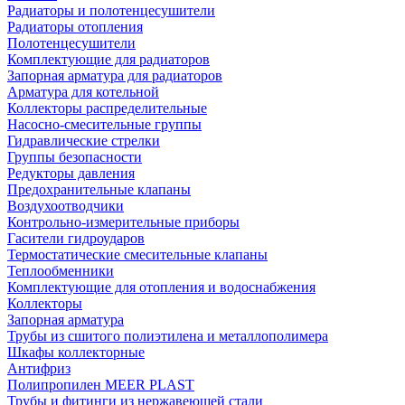
Радиаторы и полотенцесушители
Радиаторы отопления
Полотенцесушители
Комплектующие для радиаторов
Запорная арматура для радиаторов
Арматура для котельной
Коллекторы распределительные
Насосно-смесительные группы
Гидравлические стрелки
Группы безопасности
Редукторы давления
Предохранительные клапаны
Воздухоотводчики
Контрольно-измерительные приборы
Гасители гидроударов
Термостатические смесительные клапаны
Теплообменники
Комплектующие для отопления и водоснабжения
Коллекторы
Запорная арматура
Трубы из сшитого полиэтилена и металлополимера
Шкафы коллекторные
Антифриз
Полипропилен MEER PLAST
Трубы и фитинги из нержавеющей стали