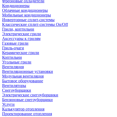
Фреоновые охладители
Кондиционеры
Облачные кондиционеры
Мобильные кондиционеры
Инверторные сплит-системы
Классические сплит-системы On/Off
Грили, коптильни
Электрические грили
Аксессуары к грилям
Газовые грили
Гриль-очаги
Керамические грили
Коптильни
Угольные грили
Вентиляция
Вентиляционные установки
Модульная вентиляция
Бытовое оборудование
Вентиляторы
Снегоуборщики
Электрические снегоуборщики
Бензиновые снегоуборщики
Услуги
Калькулятор отопления
Проектирование отопления