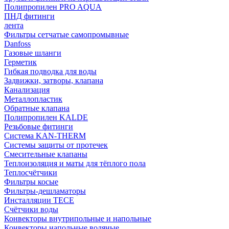
Полипропилен PRO AQUA
ПНД фитинги
лента
Фильтры сетчатые самопромывные
Danfoss
Газовые шланги
Герметик
Гибкая подводка для воды
Задвижки, затворы, клапана
Канализация
Металлопластик
Обратные клапана
Полипропилен KALDE
Резьбовые фитинги
Система KAN-THERM
Системы защиты от протечек
Смесительные клапаны
Теплоизоляция и маты для тёплого пола
Теплосчётчики
Фильтры косые
Фильтры-дешламаторы
Инсталляции TECE
Счётчики воды
Конвекторы внутрипольные и напольные
Конвекторы напольные водяные