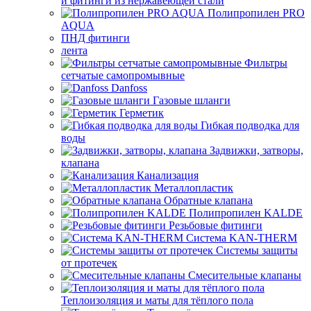
и фитинги из нержавеющей стали
Полипропилен PRO
AQUA
ПНД фитинги
лента
Фильтры
сетчатые самопромывные
Danfoss
Газовые шланги
Герметик
Гибкая подводка для
воды
Задвижки, затворы,
клапана
Канализация
Металлопластик
Обратные клапана
Полипропилен KALDE
Резьбовые фитинги
Система KAN-THERM
Системы защиты
от протечек
Смесительные клапаны
Теплоизоляция и маты для тёплого пола