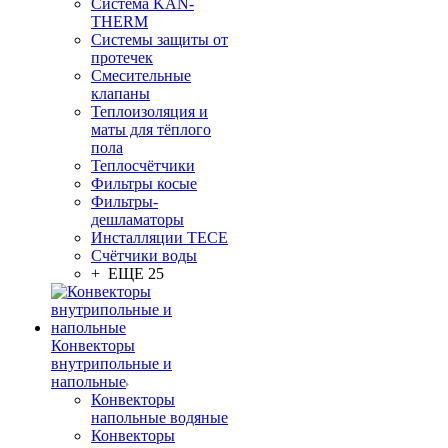
Система KAN-
THERM
Системы защиты от
протечек
Смесительные
клапаны
Теплоизоляция и
маты для тёплого
пола
Теплосчётчики
Фильтры косые
Фильтры-
дешламаторы
Инсталляции TECE
Счётчики воды
+ ЕЩЕ 25
Конвекторы
внутрипольные и
напольные
Конвекторы
напольные водяные
Конвекторы