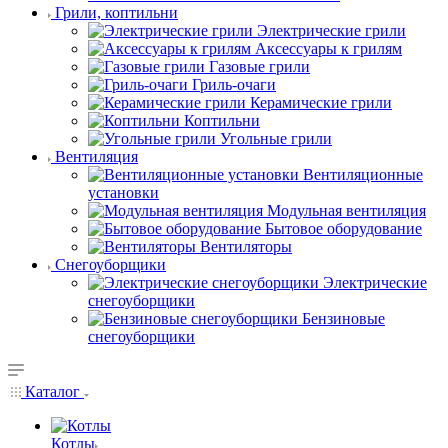
Грили, коптильни
Электрические грили
Аксессуары к грилям
Газовые грили
Гриль-очаги
Керамические грили
Коптильни
Угольные грили
Вентиляция
Вентиляционные
установки
Модульная вентиляция
Бытовое оборудование
Вентиляторы
Снегоуборщики
Электрические
снегоуборщики
Бензиновые
снегоуборщики
Каталог
Котлы