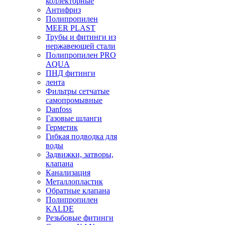
коллекторные
Антифриз
Полипропилен
MEER PLAST
Трубы и фитинги из
нержавеющей стали
Полипропилен PRO
AQUA
ПНД фитинги
лента
Фильтры сетчатые
самопромывные
Danfoss
Газовые шланги
Герметик
Гибкая подводка для
воды
Задвижки, затворы,
клапана
Канализация
Металлопластик
Обратные клапана
Полипропилен
KALDE
Резьбовые фитинги