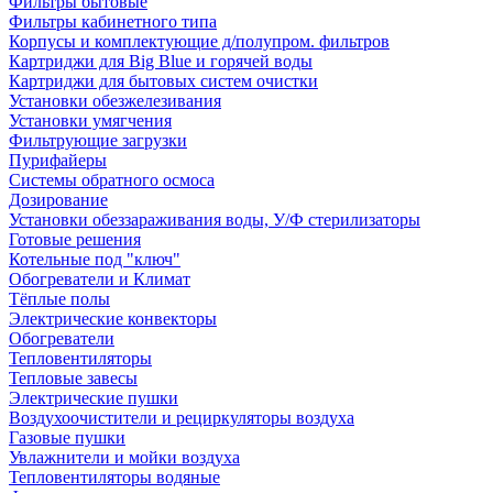
Фильтры бытовые
Фильтры кабинетного типа
Корпусы и комплектующие д/полупром. фильтров
Картриджи для Big Blue и горячей воды
Картриджи для бытовых систем очистки
Установки обезжелезивания
Установки умягчения
Фильтрующие загрузки
Пурифайеры
Системы обратного осмоса
Дозирование
Установки обеззараживания воды, У/Ф стерилизаторы
Готовые решения
Котельные под "ключ"
Обогреватели и Климат
Тёплые полы
Электрические конвекторы
Обогреватели
Тепловентиляторы
Тепловые завесы
Электрические пушки
Воздухоочистители и рециркуляторы воздуха
Газовые пушки
Увлажнители и мойки воздуха
Тепловентиляторы водяные