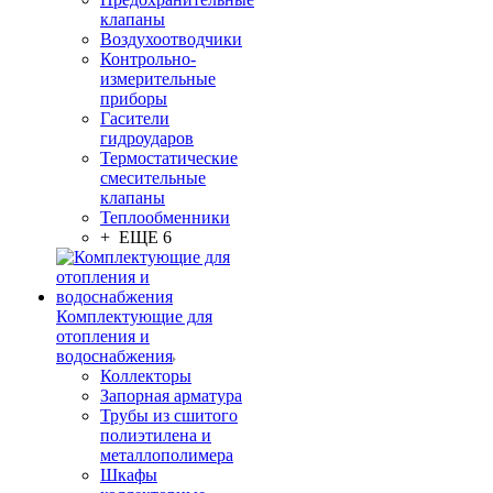
клапаны
Воздухоотводчики
Контрольно-
измерительные
приборы
Гасители
гидроударов
Термостатические
смесительные
клапаны
Теплообменники
+ ЕЩЕ 6
Комплектующие для
отопления и
водоснабжения
Коллекторы
Запорная арматура
Трубы из сшитого
полиэтилена и
металлополимера
Шкафы