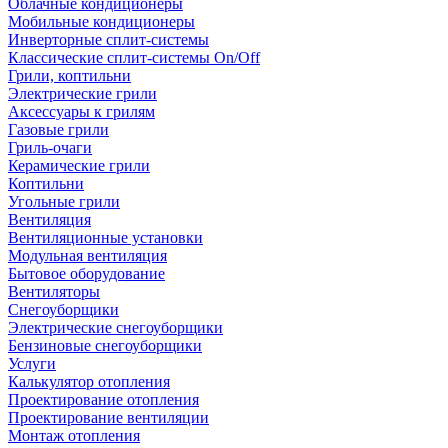
Облачные кондиционеры
Мобильные кондиционеры
Инверторные сплит-системы
Классические сплит-системы On/Off
Грили, коптильни
Электрические грили
Аксессуары к грилям
Газовые грили
Гриль-очаги
Керамические грили
Коптильни
Угольные грили
Вентиляция
Вентиляционные установки
Модульная вентиляция
Бытовое оборудование
Вентиляторы
Снегоуборщики
Электрические снегоуборщики
Бензиновые снегоуборщики
Услуги
Калькулятор отопления
Проектирование отопления
Проектирование вентиляции
Монтаж отопления