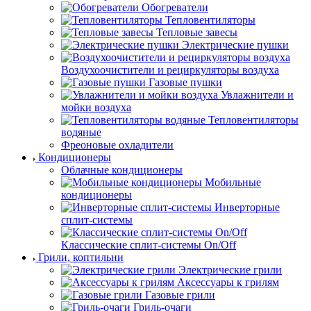
Обогреватели
Тепловентиляторы
Тепловые завесы
Электрические пушки
Воздухоочистители и рециркуляторы воздуха
Газовые пушки
Увлажнители и
мойки воздуха
Тепловентиляторы
водяные
Фреоновые охладители
Кондиционеры
Облачные кондиционеры
Мобильные
кондиционеры
Инверторные
сплит-системы
Классические сплит-системы On/Off
Грили, коптильни
Электрические грили
Аксессуары к грилям
Газовые грили
Гриль-очаги