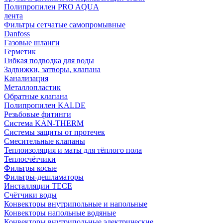
Полипропилен PRO AQUA
лента
Фильтры сетчатые самопромывные
Danfoss
Газовые шланги
Герметик
Гибкая подводка для воды
Задвижки, затворы, клапана
Канализация
Металлопластик
Обратные клапана
Полипропилен KALDE
Резьбовые фитинги
Система KAN-THERM
Системы защиты от протечек
Смесительные клапаны
Теплоизоляция и маты для тёплого пола
Теплосчётчики
Фильтры косые
Фильтры-дешламаторы
Инсталляции TECE
Счётчики воды
Конвекторы внутрипольные и напольные
Конвекторы напольные водяные
Конвекторы внутрипольные электрические