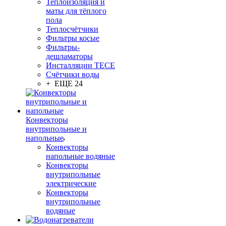
Теплоизоляция и
маты для тёплого
пола
Теплосчётчики
Фильтры косые
Фильтры-
дешламаторы
Инсталляции TECE
Счётчики воды
+ ЕЩЕ 24
Конвекторы
внутрипольные и
напольные
Конвекторы
напольные водяные
Конвекторы
внутрипольные
электрические
Конвекторы
внутрипольные
водяные