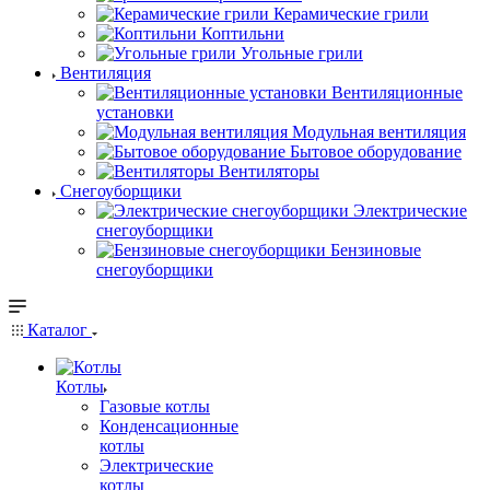
Керамические грили
Коптильни
Угольные грили
Вентиляция
Вентиляционные
установки
Модульная вентиляция
Бытовое оборудование
Вентиляторы
Снегоуборщики
Электрические
снегоуборщики
Бензиновые
снегоуборщики
Каталог
Котлы
Газовые котлы
Конденсационные
котлы
Электрические
котлы