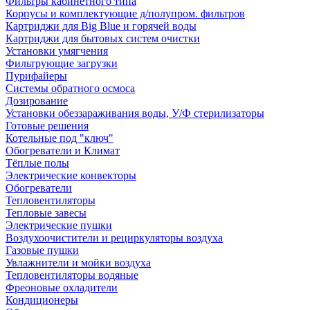
Фильтры кабинетного типа
Корпусы и комплектующие д/полупром. фильтров
Картриджи для Big Blue и горячей воды
Картриджи для бытовых систем очистки
Установки умягчения
Фильтрующие загрузки
Пурифайеры
Системы обратного осмоса
Дозирование
Установки обеззараживания воды, У/Ф стерилизаторы
Готовые решения
Котельные под "ключ"
Обогреватели и Климат
Тёплые полы
Электрические конвекторы
Обогреватели
Тепловентиляторы
Тепловые завесы
Электрические пушки
Воздухоочистители и рециркуляторы воздуха
Газовые пушки
Увлажнители и мойки воздуха
Тепловентиляторы водяные
Фреоновые охладители
Кондиционеры