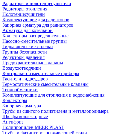
Радиаторы и полотенцесушители
Радиаторы отопления
Полотенцесушители
Комплектующие для радиаторов
Запорная арматура для радиаторов
Арматура для котельной
Коллекторы распределительные
Насосно-смесительные группы
Гидравлические стрелки
Группы безопасности
Редукторы давления
Предохранительные клапаны
Воздухоотводчики
Контрольно-измерительные приборы
Гасители гидроударов
Термостатические смесительные клапаны
Теплообменники
Комплектующие для отопления и водоснабжения
Коллекторы
Запорная арматура
Трубы из сшитого полиэтилена и металлополимера
Шкафы коллекторные
Антифриз
Полипропилен MEER PLAST
Трубы и фитинги из нержавеющей стали