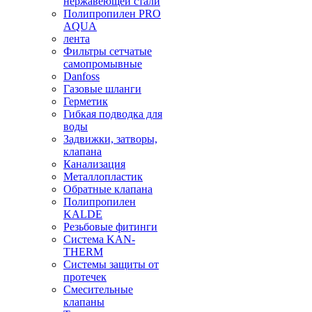
нержавеющей стали
Полипропилен PRO
AQUA
лента
Фильтры сетчатые
самопромывные
Danfoss
Газовые шланги
Герметик
Гибкая подводка для
воды
Задвижки, затворы,
клапана
Канализация
Металлопластик
Обратные клапана
Полипропилен
KALDE
Резьбовые фитинги
Система KAN-
THERM
Системы защиты от
протечек
Смесительные
клапаны