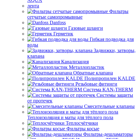
AQUA
лента
Фильтры
сетчатые самопромывные
Danfoss
Газовые шланги
Герметик
Гибкая подводка для
воды
Задвижки, затворы,
клапана
Канализация
Металлопластик
Обратные клапана
Полипропилен KALDE
Резьбовые фитинги
Система KAN-THERM
Системы защиты
от протечек
Смесительные клапаны
Теплоизоляция и маты для тёплого пола
Теплосчётчики
Фильтры косые
Фильтры-дешламаторы