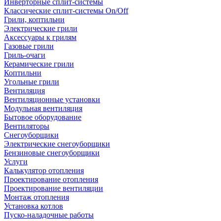
Инверторные сплит-системы
Классические сплит-системы On/Off
Грили, коптильни
Электрические грили
Аксессуары к грилям
Газовые грили
Гриль-очаги
Керамические грили
Коптильни
Угольные грили
Вентиляция
Вентиляционные установки
Модульная вентиляция
Бытовое оборудование
Вентиляторы
Снегоуборщики
Электрические снегоуборщики
Бензиновые снегоуборщики
Услуги
Калькулятор отопления
Проектирование отопления
Проектирование вентиляции
Монтаж отопления
Установка котлов
Пуско-наладочные работы