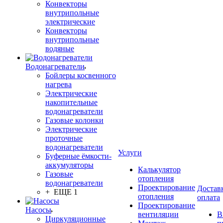
Конвекторы
внутрипольные
электрические
Конвекторы
внутрипольные
водяные
Водонагреватели
Бойлеры косвенного
нагрева
Электрические
накопительные
водонагреватели
Газовые колонки
Электрические
проточные
водонагреватели
Услуги
Буферные ёмкости-
аккумуляторы
Калькулятор
Газовые
отопления
водонагреватели
Проектирование
Достав
+ ЕЩЕ 1
отопления
оплата
Проектирование
Насосы
вентиляции
В
Циркуляционные