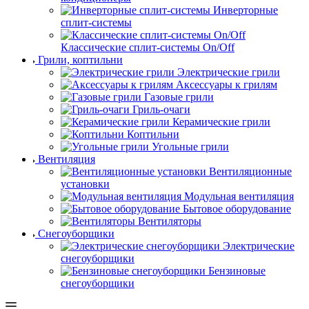
Инверторные
сплит-системы
Классические сплит-системы On/Off
Грили, коптильни
Электрические грили
Аксессуары к грилям
Газовые грили
Гриль-очаги
Керамические грили
Коптильни
Угольные грили
Вентиляция
Вентиляционные
установки
Модульная вентиляция
Бытовое оборудование
Вентиляторы
Снегоуборщики
Электрические
снегоуборщики
Бензиновые
снегоуборщики