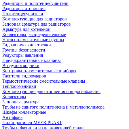
Радиаторы и полотенцесушители
Радиаторы отопления
Полотенцесушители
Комплектующие для радиаторов
Запорная арматура для радиаторов
Арматура для котельной
Коллекторы распределительные
Насосно-смесительные группы
Гидравлические стрелки
Группы безопасности
Редукторы давления
Предохранительные клапаны
Воздухоотводчики
Контрольно-измерительные приборы
Гасители гидроударов
Термостатические смесительные клапаны
Теплообменники
Комплектующие для отопления и водоснабжения
Коллекторы
Запорная арматура
Трубы из сшитого полиэтилена и металлополимера
Шкафы коллекторные
Антифриз
Полипропилен MEER PLAST
Трубы и фитинги из нержавеющей стали