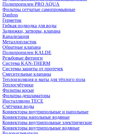
Полипропилен PRO AQUA
Фильтры сетчатые самопромывные
Danfoss
Герметик
Гибкая подводка для воды
Задвижки, затворы, клапана
Канализация
Металлопластик
Обратные клапана
Полипропилен KALDE
Резьбовые фитинги
Система KAN-THERM
Системы защиты от протечек
Смесительные клапаны
Теплоизоляция и маты для тёплого пола
Теплосчётчики
Фильтры косые
Фильтры-дешламаторы
Инсталляции TECE
Счётчики воды
Конвекторы внутрипольные и напольные
Конвекторы напольные водяные
Конвекторы внутрипольные электрические
Конвекторы внутрипольные водяные
Водонагреватели