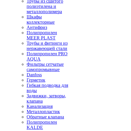
Трубы из сшитого
полиэтилена и
металлополимера
Шкафы
коллекторные
Антифриз
Полипропилен
MEER PLAST
Трубы и фитинги из
нержавеющей стали
Полипропилен PRO
AQUA
Фильтры сетчатые
самопромывные
Danfoss
Герметик
Гибкая подводка для
воды
Задвижки, затворы,
клапана
Канализация
Металлопластик
Обратные клапана
Полипропилен
KALDE