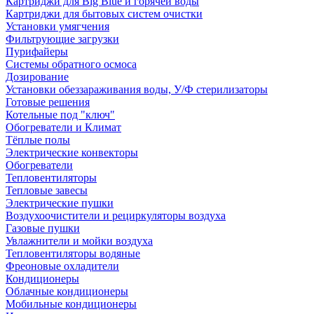
Картриджи для Big Blue и горячей воды
Картриджи для бытовых систем очистки
Установки умягчения
Фильтрующие загрузки
Пурифайеры
Системы обратного осмоса
Дозирование
Установки обеззараживания воды, У/Ф стерилизаторы
Готовые решения
Котельные под "ключ"
Обогреватели и Климат
Тёплые полы
Электрические конвекторы
Обогреватели
Тепловентиляторы
Тепловые завесы
Электрические пушки
Воздухоочистители и рециркуляторы воздуха
Газовые пушки
Увлажнители и мойки воздуха
Тепловентиляторы водяные
Фреоновые охладители
Кондиционеры
Облачные кондиционеры
Мобильные кондиционеры