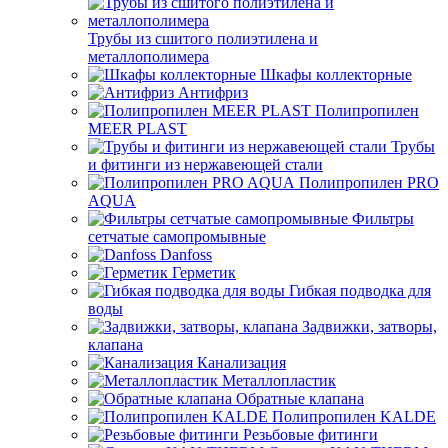
Трубы из сшитого полиэтилена и
металлополимера
Шкафы коллекторные
Антифриз
Полипропилен
MEER PLAST
Трубы
и фитинги из нержавеющей стали
Полипропилен PRO
AQUA
Фильтры
сетчатые самопромывные
Danfoss
Герметик
Гибкая подводка для
воды
Задвижки, затворы,
клапана
Канализация
Металлопластик
Обратные клапана
Полипропилен KALDE
Резьбовые фитинги