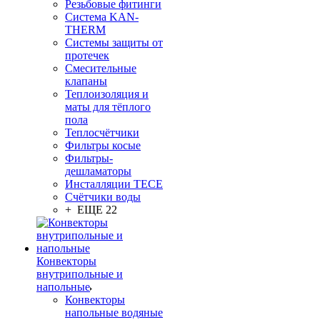
Резьбовые фитинги
Система KAN-
THERM
Системы защиты от
протечек
Смесительные
клапаны
Теплоизоляция и
маты для тёплого
пола
Теплосчётчики
Фильтры косые
Фильтры-
дешламаторы
Инсталляции TECE
Счётчики воды
+ ЕЩЕ 22
Конвекторы
внутрипольные и
напольные
Конвекторы
напольные водяные