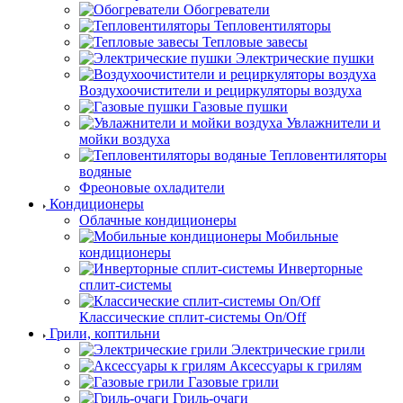
Обогреватели
Тепловентиляторы
Тепловые завесы
Электрические пушки
Воздухоочистители и рециркуляторы воздуха
Газовые пушки
Увлажнители и
мойки воздуха
Тепловентиляторы
водяные
Фреоновые охладители
Кондиционеры
Облачные кондиционеры
Мобильные
кондиционеры
Инверторные
сплит-системы
Классические сплит-системы On/Off
Грили, коптильни
Электрические грили
Аксессуары к грилям
Газовые грили
Гриль-очаги