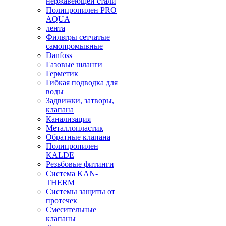
нержавеющей стали
Полипропилен PRO
AQUA
лента
Фильтры сетчатые
самопромывные
Danfoss
Газовые шланги
Герметик
Гибкая подводка для
воды
Задвижки, затворы,
клапана
Канализация
Металлопластик
Обратные клапана
Полипропилен
KALDE
Резьбовые фитинги
Система KAN-
THERM
Системы защиты от
протечек
Смесительные
клапаны