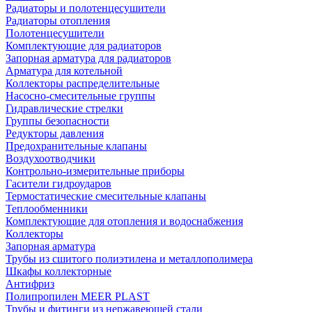
Радиаторы и полотенцесушители
Радиаторы отопления
Полотенцесушители
Комплектующие для радиаторов
Запорная арматура для радиаторов
Арматура для котельной
Коллекторы распределительные
Насосно-смесительные группы
Гидравлические стрелки
Группы безопасности
Редукторы давления
Предохранительные клапаны
Воздухоотводчики
Контрольно-измерительные приборы
Гасители гидроударов
Термостатические смесительные клапаны
Теплообменники
Комплектующие для отопления и водоснабжения
Коллекторы
Запорная арматура
Трубы из сшитого полиэтилена и металлополимера
Шкафы коллекторные
Антифриз
Полипропилен MEER PLAST
Трубы и фитинги из нержавеющей стали