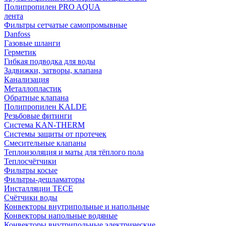
Полипропилен PRO AQUA
лента
Фильтры сетчатые самопромывные
Danfoss
Газовые шланги
Герметик
Гибкая подводка для воды
Задвижки, затворы, клапана
Канализация
Металлопластик
Обратные клапана
Полипропилен KALDE
Резьбовые фитинги
Система KAN-THERM
Системы защиты от протечек
Смесительные клапаны
Теплоизоляция и маты для тёплого пола
Теплосчётчики
Фильтры косые
Фильтры-дешламаторы
Инсталляции TECE
Счётчики воды
Конвекторы внутрипольные и напольные
Конвекторы напольные водяные
Конвекторы внутрипольные электрические