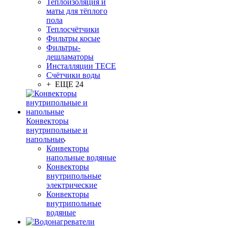
Теплоизоляция и
маты для тёплого
пола
Теплосчётчики
Фильтры косые
Фильтры-
дешламаторы
Инсталляции TECE
Счётчики воды
+ ЕЩЕ 24
Конвекторы
внутрипольные и
напольные
Конвекторы
напольные водяные
Конвекторы
внутрипольные
электрические
Конвекторы
внутрипольные
водяные