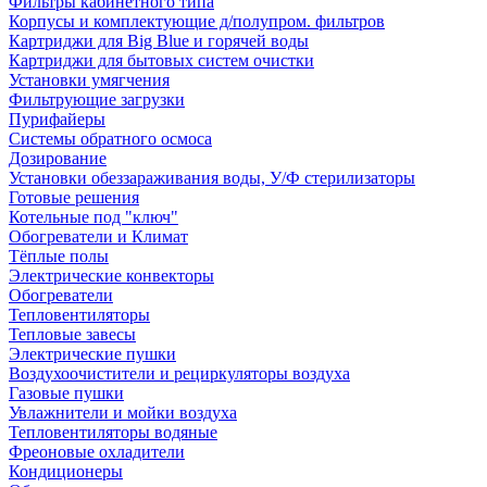
Фильтры кабинетного типа
Корпусы и комплектующие д/полупром. фильтров
Картриджи для Big Blue и горячей воды
Картриджи для бытовых систем очистки
Установки умягчения
Фильтрующие загрузки
Пурифайеры
Системы обратного осмоса
Дозирование
Установки обеззараживания воды, У/Ф стерилизаторы
Готовые решения
Котельные под "ключ"
Обогреватели и Климат
Тёплые полы
Электрические конвекторы
Обогреватели
Тепловентиляторы
Тепловые завесы
Электрические пушки
Воздухоочистители и рециркуляторы воздуха
Газовые пушки
Увлажнители и мойки воздуха
Тепловентиляторы водяные
Фреоновые охладители
Кондиционеры