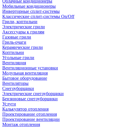
Облачные кондиционеры
Мобильные кондиционеры
Инверторные сплит-системы
Классические сплит-системы On/Off
Грили, коптильни
Электрические грили
Аксессуары к грилям
Газовые грили
Гриль-очаги
Керамические грили
Коптильни
Угольные грили
Вентиляция
Вентиляционные установки
Модульная вентиляция
Бытовое оборудование
Вентиляторы
Снегоуборщики
Электрические снегоуборщики
Бензиновые снегоуборщики
Услуги
Калькулятор отопления
Проектирование отопления
Проектирование вентиляции
Монтаж отопления