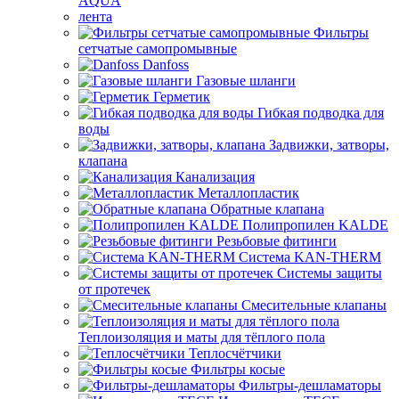
AQUA
лента
Фильтры
сетчатые самопромывные
Danfoss
Газовые шланги
Герметик
Гибкая подводка для
воды
Задвижки, затворы,
клапана
Канализация
Металлопластик
Обратные клапана
Полипропилен KALDE
Резьбовые фитинги
Система KAN-THERM
Системы защиты
от протечек
Смесительные клапаны
Теплоизоляция и маты для тёплого пола
Теплосчётчики
Фильтры косые
Фильтры-дешламаторы