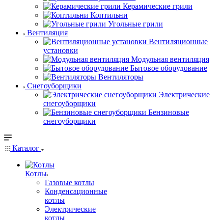
Керамические грили
Коптильни
Угольные грили
Вентиляция
Вентиляционные
установки
Модульная вентиляция
Бытовое оборудование
Вентиляторы
Снегоуборщики
Электрические
снегоуборщики
Бензиновые
снегоуборщики
Каталог
Котлы
Газовые котлы
Конденсационные
котлы
Электрические
котлы