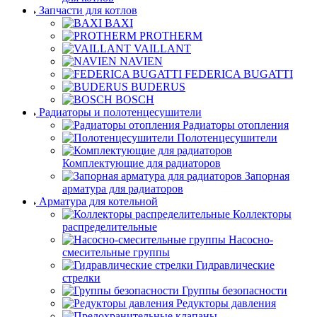
Запчасти для котлов
BAXI
PROTHERM
VAILLANT
NAVIEN
FEDERICA BUGATTI
BUDERUS
BOSCH
Радиаторы и полотенцесушители
Радиаторы отопления
Полотенцесушители
Комплектующие для радиаторов
Запорная
арматура для радиаторов
Арматура для котельной
Коллекторы
распределительные
Насосно-
смесительные группы
Гидравлические
стрелки
Группы безопасности
Редукторы давления