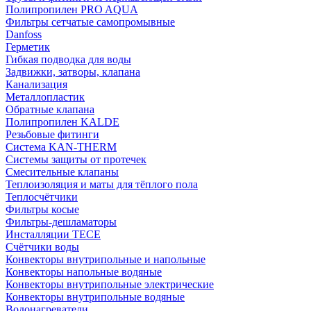
Полипропилен PRO AQUA
Фильтры сетчатые самопромывные
Danfoss
Герметик
Гибкая подводка для воды
Задвижки, затворы, клапана
Канализация
Металлопластик
Обратные клапана
Полипропилен KALDE
Резьбовые фитинги
Система KAN-THERM
Системы защиты от протечек
Смесительные клапаны
Теплоизоляция и маты для тёплого пола
Теплосчётчики
Фильтры косые
Фильтры-дешламаторы
Инсталляции TECE
Счётчики воды
Конвекторы внутрипольные и напольные
Конвекторы напольные водяные
Конвекторы внутрипольные электрические
Конвекторы внутрипольные водяные
Водонагреватели