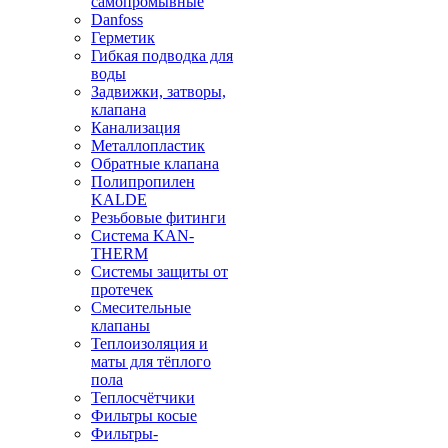
самопромывные
Danfoss
Герметик
Гибкая подводка для
воды
Задвижки, затворы,
клапана
Канализация
Металлопластик
Обратные клапана
Полипропилен
KALDE
Резьбовые фитинги
Система KAN-
THERM
Системы защиты от
протечек
Смесительные
клапаны
Теплоизоляция и
маты для тёплого
пола
Теплосчётчики
Фильтры косые
Фильтры-