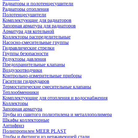
Радиаторы и полотенцесушители
Радиаторы отопления
Полотенцесушители
Комплектующие для радиаторов
Запорная арматура для радиаторов
Арматура для котельной
Коллекторы распределительные
Насосно-смесительные группы
Гидравлические стрелки
Группы безопасности
Редукторы давления
Предохранительные клапаны
Воздухоотводчики
Контрольно-измерительные приборы
Гасители гидроударов
Термостатические смесительные клапаны
Теплообменники
Комплектующие для отопления и водоснабжения
Коллекторы
Запорная арматура
Трубы из сшитого полиэтилена и металлополимера
Шкафы коллекторные
Антифриз
Полипропилен MEER PLAST
Трубы и фитинги из нержавеющей стали