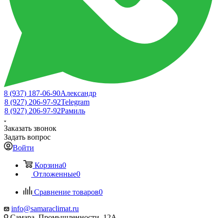
8 (937) 187-06-90
Александр
8 (927) 206-97-92
Telegram
8 (927) 206-97-92
Рамиль
Заказать звонок
Задать вопрос
Войти
Корзина
0
Отложенные
0
Сравнение товаров
0
info@samaraclimat.ru
Самара, Промышленности, 12А