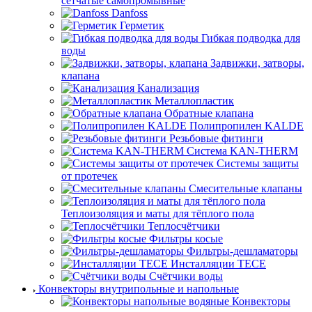
сетчатые самопромывные
Danfoss
Герметик
Гибкая подводка для
воды
Задвижки, затворы,
клапана
Канализация
Металлопластик
Обратные клапана
Полипропилен KALDE
Резьбовые фитинги
Система KAN-THERM
Системы защиты
от протечек
Смесительные клапаны
Теплоизоляция и маты для тёплого пола
Теплосчётчики
Фильтры косые
Фильтры-дешламаторы
Инсталляции TECE
Счётчики воды
Конвекторы внутрипольные и напольные
Конвекторы