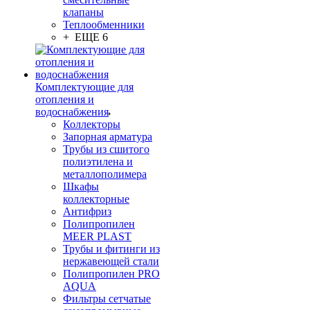
клапаны
Теплообменники
+ ЕЩЕ 6
Комплектующие для
отопления и
водоснабжения
Коллекторы
Запорная арматура
Трубы из сшитого
полиэтилена и
металлополимера
Шкафы
коллекторные
Антифриз
Полипропилен
MEER PLAST
Трубы и фитинги из
нержавеющей стали
Полипропилен PRO
AQUA
Фильтры сетчатые