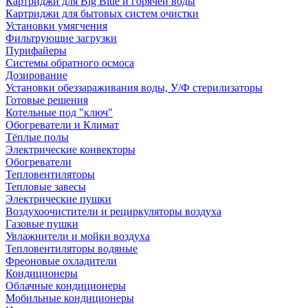
Картриджи для Big Blue и горячей воды
Картриджи для бытовых систем очистки
Установки умягчения
Фильтрующие загрузки
Пурифайеры
Системы обратного осмоса
Дозирование
Установки обеззараживания воды, У/Ф стерилизаторы
Готовые решения
Котельные под "ключ"
Обогреватели и Климат
Тёплые полы
Электрические конвекторы
Обогреватели
Тепловентиляторы
Тепловые завесы
Электрические пушки
Воздухоочистители и рециркуляторы воздуха
Газовые пушки
Увлажнители и мойки воздуха
Тепловентиляторы водяные
Фреоновые охладители
Кондиционеры
Облачные кондиционеры
Мобильные кондиционеры