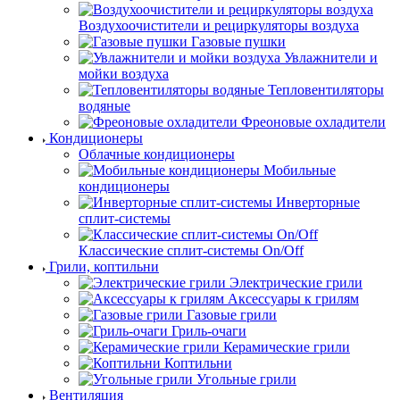
Воздухоочистители и рециркуляторы воздуха
Газовые пушки
Увлажнители и
мойки воздуха
Тепловентиляторы
водяные
Фреоновые охладители
Кондиционеры
Облачные кондиционеры
Мобильные
кондиционеры
Инверторные
сплит-системы
Классические сплит-системы On/Off
Грили, коптильни
Электрические грили
Аксессуары к грилям
Газовые грили
Гриль-очаги
Керамические грили
Коптильни
Угольные грили
Вентиляция