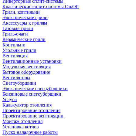
Инверторные сплит-системы
Классические сплит-системы On/Off
Грили, коптильни
Электрические грили
Аксессуары к грилям
Газовые грили
Гриль-очаги
Керамические грили
Коптильни
Угольные грили
Вентиляция
Вентиляционные установки
Модульная вентиляция
Бытовое оборудование
Вентиляторы
Снегоуборщики
Электрические снегоуборщики
Бензиновые снегоуборщики
Услуги
Калькулятор отопления
Проектирование отопления
Проектирование вентиляции
Монтаж отопления
Установка котлов
Пуско-наладочные работы