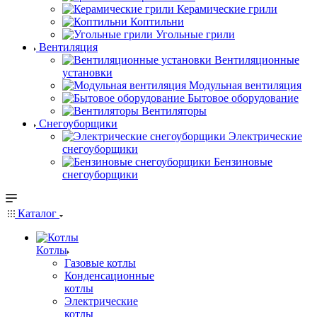
Керамические грили
Коптильни
Угольные грили
Вентиляция
Вентиляционные
установки
Модульная вентиляция
Бытовое оборудование
Вентиляторы
Снегоуборщики
Электрические
снегоуборщики
Бензиновые
снегоуборщики
Каталог
Котлы
Газовые котлы
Конденсационные
котлы
Электрические
котлы