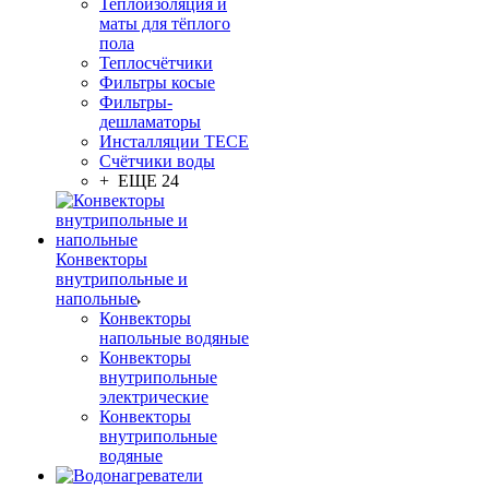
Теплоизоляция и
маты для тёплого
пола
Теплосчётчики
Фильтры косые
Фильтры-
дешламаторы
Инсталляции TECE
Счётчики воды
+ ЕЩЕ 24
Конвекторы
внутрипольные и
напольные
Конвекторы
напольные водяные
Конвекторы
внутрипольные
электрические
Конвекторы
внутрипольные
водяные