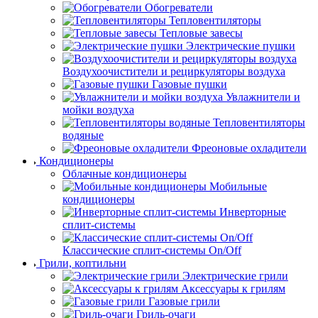
Обогреватели
Тепловентиляторы
Тепловые завесы
Электрические пушки
Воздухоочистители и рециркуляторы воздуха
Газовые пушки
Увлажнители и
мойки воздуха
Тепловентиляторы
водяные
Фреоновые охладители
Кондиционеры
Облачные кондиционеры
Мобильные
кондиционеры
Инверторные
сплит-системы
Классические сплит-системы On/Off
Грили, коптильни
Электрические грили
Аксессуары к грилям
Газовые грили
Гриль-очаги