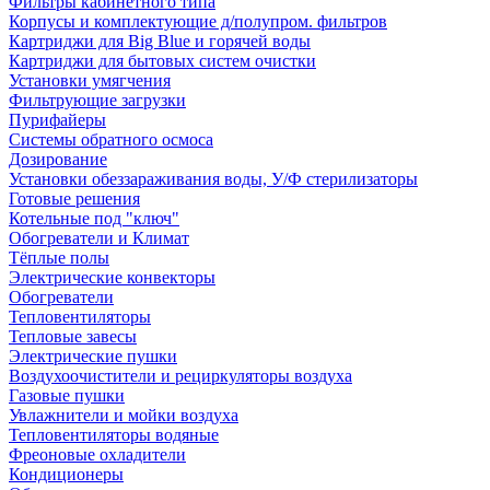
Фильтры кабинетного типа
Корпусы и комплектующие д/полупром. фильтров
Картриджи для Big Blue и горячей воды
Картриджи для бытовых систем очистки
Установки умягчения
Фильтрующие загрузки
Пурифайеры
Системы обратного осмоса
Дозирование
Установки обеззараживания воды, У/Ф стерилизаторы
Готовые решения
Котельные под "ключ"
Обогреватели и Климат
Тёплые полы
Электрические конвекторы
Обогреватели
Тепловентиляторы
Тепловые завесы
Электрические пушки
Воздухоочистители и рециркуляторы воздуха
Газовые пушки
Увлажнители и мойки воздуха
Тепловентиляторы водяные
Фреоновые охладители
Кондиционеры