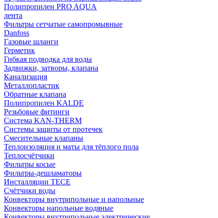
Полипропилен PRO AQUA
лента
Фильтры сетчатые самопромывные
Danfoss
Газовые шланги
Герметик
Гибкая подводка для воды
Задвижки, затворы, клапана
Канализация
Металлопластик
Обратные клапана
Полипропилен KALDE
Резьбовые фитинги
Система KAN-THERM
Системы защиты от протечек
Смесительные клапаны
Теплоизоляция и маты для тёплого пола
Теплосчётчики
Фильтры косые
Фильтры-дешламаторы
Инсталляции TECE
Счётчики воды
Конвекторы внутрипольные и напольные
Конвекторы напольные водяные
Конвекторы внутрипольные электрические