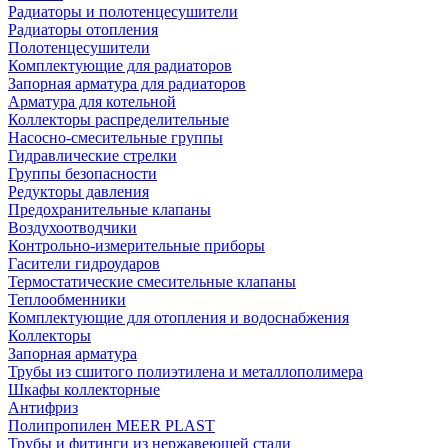
Радиаторы и полотенцесушители
Радиаторы отопления
Полотенцесушители
Комплектующие для радиаторов
Запорная арматура для радиаторов
Арматура для котельной
Коллекторы распределительные
Насосно-смесительные группы
Гидравлические стрелки
Группы безопасности
Редукторы давления
Предохранительные клапаны
Воздухоотводчики
Контрольно-измерительные приборы
Гасители гидроударов
Термостатические смесительные клапаны
Теплообменники
Комплектующие для отопления и водоснабжения
Коллекторы
Запорная арматура
Трубы из сшитого полиэтилена и металлополимера
Шкафы коллекторные
Антифриз
Полипропилен MEER PLAST
Трубы и фитинги из нержавеющей стали