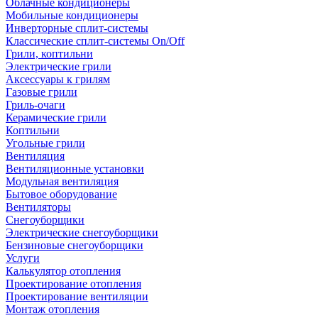
Облачные кондиционеры
Мобильные кондиционеры
Инверторные сплит-системы
Классические сплит-системы On/Off
Грили, коптильни
Электрические грили
Аксессуары к грилям
Газовые грили
Гриль-очаги
Керамические грили
Коптильни
Угольные грили
Вентиляция
Вентиляционные установки
Модульная вентиляция
Бытовое оборудование
Вентиляторы
Снегоуборщики
Электрические снегоуборщики
Бензиновые снегоуборщики
Услуги
Калькулятор отопления
Проектирование отопления
Проектирование вентиляции
Монтаж отопления