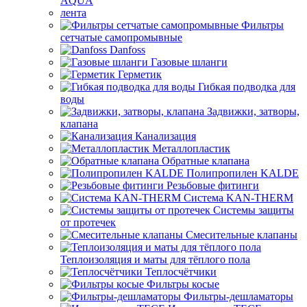
AQUA
лента
Фильтры
сетчатые самопромывные
Danfoss
Газовые шланги
Герметик
Гибкая подводка для
воды
Задвижки, затворы,
клапана
Канализация
Металлопластик
Обратные клапана
Полипропилен KALDE
Резьбовые фитинги
Система KAN-THERM
Системы защиты
от протечек
Смесительные клапаны
Теплоизоляция и маты для тёплого пола
Теплосчётчики
Фильтры косые
Фильтры-дешламаторы