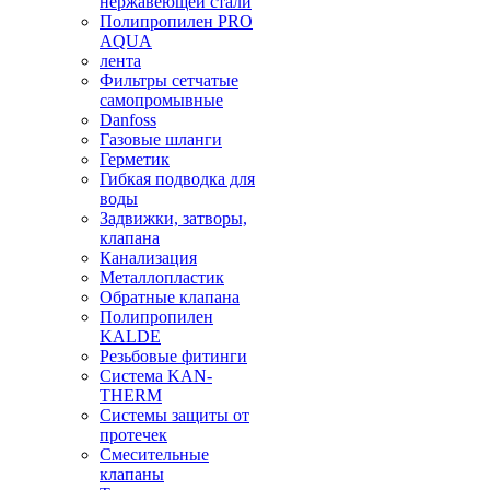
нержавеющей стали
Полипропилен PRO
AQUA
лента
Фильтры сетчатые
самопромывные
Danfoss
Газовые шланги
Герметик
Гибкая подводка для
воды
Задвижки, затворы,
клапана
Канализация
Металлопластик
Обратные клапана
Полипропилен
KALDE
Резьбовые фитинги
Система KAN-
THERM
Системы защиты от
протечек
Смесительные
клапаны