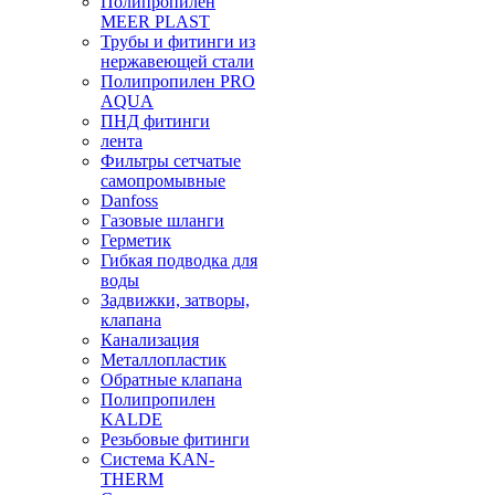
Полипропилен
MEER PLAST
Трубы и фитинги из
нержавеющей стали
Полипропилен PRO
AQUA
ПНД фитинги
лента
Фильтры сетчатые
самопромывные
Danfoss
Газовые шланги
Герметик
Гибкая подводка для
воды
Задвижки, затворы,
клапана
Канализация
Металлопластик
Обратные клапана
Полипропилен
KALDE
Резьбовые фитинги
Система KAN-
THERM