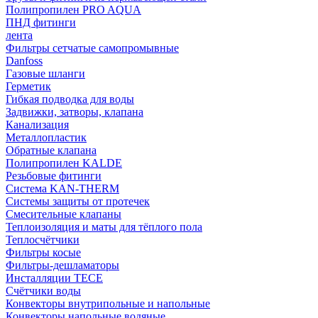
Полипропилен PRO AQUA
ПНД фитинги
лента
Фильтры сетчатые самопромывные
Danfoss
Газовые шланги
Герметик
Гибкая подводка для воды
Задвижки, затворы, клапана
Канализация
Металлопластик
Обратные клапана
Полипропилен KALDE
Резьбовые фитинги
Система KAN-THERM
Системы защиты от протечек
Смесительные клапаны
Теплоизоляция и маты для тёплого пола
Теплосчётчики
Фильтры косые
Фильтры-дешламаторы
Инсталляции TECE
Счётчики воды
Конвекторы внутрипольные и напольные
Конвекторы напольные водяные