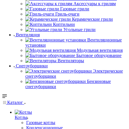
Аксессуары к грилям
Газовые грили
Гриль-очаги
Керамические грили
Коптильни
Угольные грили
Вентиляция
Вентиляционные
установки
Модульная вентиляция
Бытовое оборудование
Вентиляторы
Снегоуборщики
Электрические
снегоуборщики
Бензиновые
снегоуборщики
Каталог
Котлы
Газовые котлы
Конденсационные