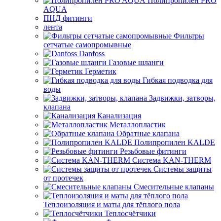
Полипропилен PRO
AQUA
ПНД фитинги
лента
Фильтры
сетчатые самопромывные
Danfoss
Газовые шланги
Герметик
Гибкая подводка для
воды
Задвижки, затворы,
клапана
Канализация
Металлопластик
Обратные клапана
Полипропилен KALDE
Резьбовые фитинги
Система KAN-THERM
Системы защиты
от протечек
Смесительные клапаны
Теплоизоляция и маты для тёплого пола
Теплосчётчики