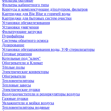
Фильтры бытовые
Фильтры кабинетного типа
Корпусы и комплектующие д/полупром. фильтров
Картриджи для Big Blue и горячей воды
Картриджи для бытовых систем очистки
Установки обезжелезивания
Установки умягчения
Фильтрующие загрузки
Пурифайеры
Системы обратного осмоса
Дозирование
Установки обеззараживания воды, У/Ф стерилизаторы
Готовые решения
Котельные под "ключ"
Обогреватели и Климат
Тёплые полы
Электрические конвекторы
Обогреватели
Тепловентиляторы
Тепловые завесы
Электрические пушки
Воздухоочистители и рециркуляторы воздуха
Газовые пушки
Увлажнители и мойки воздуха
Тепловентиляторы водяные