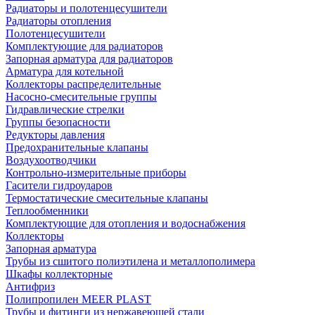
Радиаторы и полотенцесушители
Радиаторы отопления
Полотенцесушители
Комплектующие для радиаторов
Запорная арматура для радиаторов
Арматура для котельной
Коллекторы распределительные
Насосно-смесительные группы
Гидравлические стрелки
Группы безопасности
Редукторы давления
Предохранительные клапаны
Воздухоотводчики
Контрольно-измерительные приборы
Гасители гидроударов
Термостатические смесительные клапаны
Теплообменники
Комплектующие для отопления и водоснабжения
Коллекторы
Запорная арматура
Трубы из сшитого полиэтилена и металлополимера
Шкафы коллекторные
Антифриз
Полипропилен MEER PLAST
Трубы и фитинги из нержавеющей стали