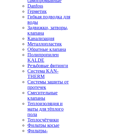
самопромывные
Danfoss
Герметик
Гибкая подводка для
воды
Задвижки, затворы,
клапана
Канализация
Металлопластик
Обратные клапана
Полипропилен
KALDE
Резьбовые фитинги
Система KAN-
THERM
Системы защиты от
протечек
Смесительные
клапаны
Теплоизоляция и
маты для тёплого
пола
Теплосчётчики
Фильтры косые
Фильтры-