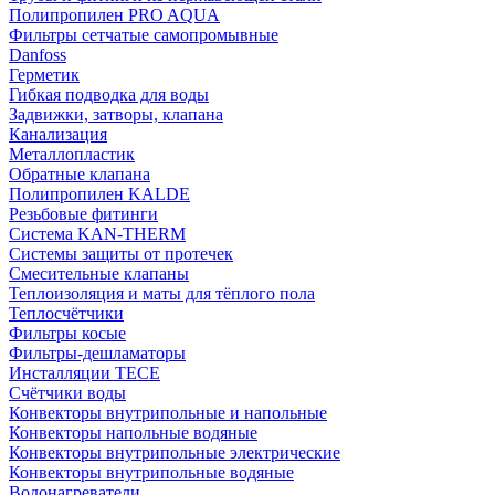
Полипропилен PRO AQUA
Фильтры сетчатые самопромывные
Danfoss
Герметик
Гибкая подводка для воды
Задвижки, затворы, клапана
Канализация
Металлопластик
Обратные клапана
Полипропилен KALDE
Резьбовые фитинги
Система KAN-THERM
Системы защиты от протечек
Смесительные клапаны
Теплоизоляция и маты для тёплого пола
Теплосчётчики
Фильтры косые
Фильтры-дешламаторы
Инсталляции TECE
Счётчики воды
Конвекторы внутрипольные и напольные
Конвекторы напольные водяные
Конвекторы внутрипольные электрические
Конвекторы внутрипольные водяные
Водонагреватели