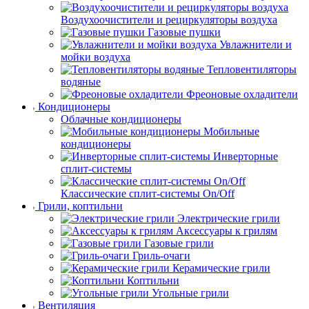
Воздухоочистители и рециркуляторы воздуха
Газовые пушки
Увлажнители и
мойки воздуха
Тепловентиляторы
водяные
Фреоновые охладители
Кондиционеры
Облачные кондиционеры
Мобильные
кондиционеры
Инверторные
сплит-системы
Классические сплит-системы On/Off
Грили, коптильни
Электрические грили
Аксессуары к грилям
Газовые грили
Гриль-очаги
Керамические грили
Коптильни
Угольные грили
Вентиляция