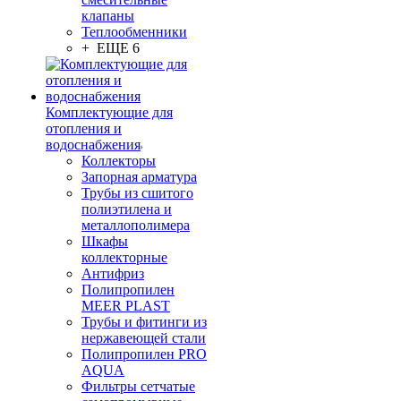
клапаны
Теплообменники
+ ЕЩЕ 6
Комплектующие для
отопления и
водоснабжения
Коллекторы
Запорная арматура
Трубы из сшитого
полиэтилена и
металлополимера
Шкафы
коллекторные
Антифриз
Полипропилен
MEER PLAST
Трубы и фитинги из
нержавеющей стали
Полипропилен PRO
AQUA
Фильтры сетчатые