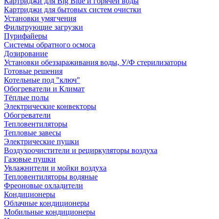
Картриджи для Big Blue и горячей воды
Картриджи для бытовых систем очистки
Установки умягчения
Фильтрующие загрузки
Пурифайеры
Системы обратного осмоса
Дозирование
Установки обеззараживания воды, У/Ф стерилизаторы
Готовые решения
Котельные под "ключ"
Обогреватели и Климат
Тёплые полы
Электрические конвекторы
Обогреватели
Тепловентиляторы
Тепловые завесы
Электрические пушки
Воздухоочистители и рециркуляторы воздуха
Газовые пушки
Увлажнители и мойки воздуха
Тепловентиляторы водяные
Фреоновые охладители
Кондиционеры
Облачные кондиционеры
Мобильные кондиционеры