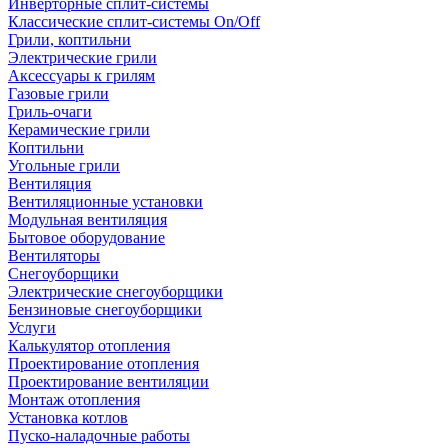
Инверторные сплит-системы
Классические сплит-системы On/Off
Грили, коптильни
Электрические грили
Аксессуары к грилям
Газовые грили
Гриль-очаги
Керамические грили
Коптильни
Угольные грили
Вентиляция
Вентиляционные установки
Модульная вентиляция
Бытовое оборудование
Вентиляторы
Снегоуборщики
Электрические снегоуборщики
Бензиновые снегоуборщики
Услуги
Калькулятор отопления
Проектирование отопления
Проектирование вентиляции
Монтаж отопления
Установка котлов
Пуско-наладочные работы