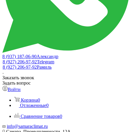
8 (937) 187-06-90
Александр
8 (927) 206-97-92
Telegram
8 (927) 206-97-92
Рамиль
Заказать звонок
Задать вопрос
Войти
Корзина
0
Отложенные
0
Сравнение товаров
0
info@samaraclimat.ru
Самара, Промышленности, 12А