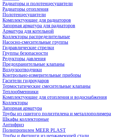
Радиаторы и полотенцесушители
Радиаторы отопления
Полотенцесушители
Комплектующие для радиаторов
Запорная арматура для радиаторов
Арматура для котельной
Коллекторы распределительные
Насосно-смесительные группы
Гидравлические стрелки
Группы безопасности
Редукторы давления
Предохранительные клапаны
Воздухоотводчики
Контрольно-измерительные приборы
Гасители гидроударов
Термостатические смесительные клапаны
Теплообменники
Комплектующие для отопления и водоснабжения
Коллекторы
Запорная арматура
Трубы из сшитого полиэтилена и металлополимера
Шкафы коллекторные
Антифриз
Полипропилен MEER PLAST
Трубы и фитинги из нержавеющей стали