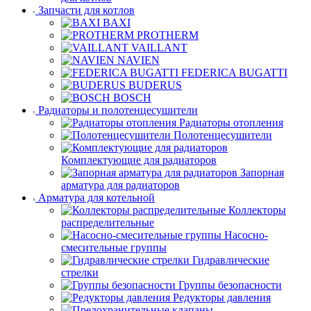
Запчасти для котлов
BAXI
PROTHERM
VAILLANT
NAVIEN
FEDERICA BUGATTI
BUDERUS
BOSCH
Радиаторы и полотенцесушители
Радиаторы отопления
Полотенцесушители
Комплектующие для радиаторов
Запорная
арматура для радиаторов
Арматура для котельной
Коллекторы
распределительные
Насосно-
смесительные группы
Гидравлические
стрелки
Группы безопасности
Редукторы давления