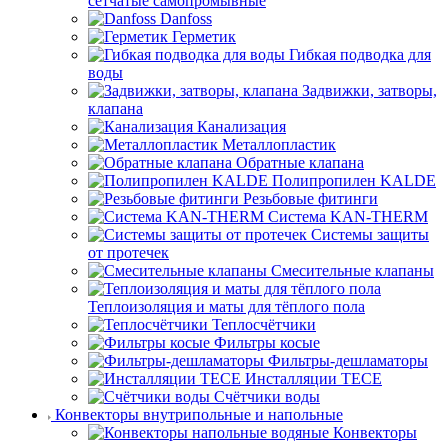
сетчатые самопромывные
Danfoss
Герметик
Гибкая подводка для
воды
Задвижки, затворы,
клапана
Канализация
Металлопластик
Обратные клапана
Полипропилен KALDE
Резьбовые фитинги
Система KAN-THERM
Системы защиты
от протечек
Смесительные клапаны
Теплоизоляция и маты для тёплого пола
Теплосчётчики
Фильтры косые
Фильтры-дешламаторы
Инсталляции TECE
Счётчики воды
Конвекторы внутрипольные и напольные
Конвекторы