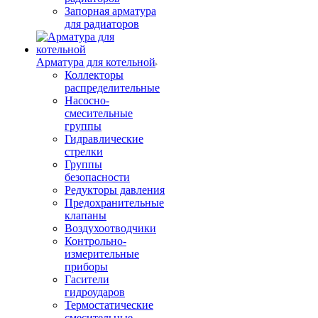
Запорная арматура
для радиаторов
Арматура для котельной
Коллекторы
распределительные
Насосно-
смесительные
группы
Гидравлические
стрелки
Группы
безопасности
Редукторы давления
Предохранительные
клапаны
Воздухоотводчики
Контрольно-
измерительные
приборы
Гасители
гидроударов
Термостатические
смесительные