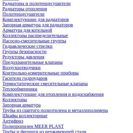
Радиаторы и полотенцесушители
Радиаторы отопления
Полотенцесушители
Комплектующие для радиаторов
Запорная арматура для радиаторов
Арматура для котельной
Коллекторы распределительные
Насосно-смесительные группы
Гидравлические стрелки
Группы безопасности
Редукторы давления
Предохранительные клапаны
Воздухоотводчики
Контрольно-измерительные приборы
Гасители гидроударов
Термостатические смесительные клапаны
Теплообменники
Комплектующие для отопления и водоснабжения
Коллекторы
Запорная арматура
Трубы из сшитого полиэтилена и металлополимера
Шкафы коллекторные
Антифриз
Полипропилен MEER PLAST
Трубы и фитинги из нержавеющей стали