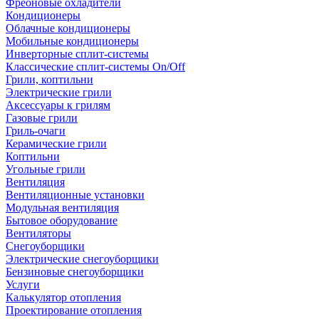
Фреоновые охладители
Кондиционеры
Облачные кондиционеры
Мобильные кондиционеры
Инверторные сплит-системы
Классические сплит-системы On/Off
Грили, коптильни
Электрические грили
Аксессуары к грилям
Газовые грили
Гриль-очаги
Керамические грили
Коптильни
Угольные грили
Вентиляция
Вентиляционные установки
Модульная вентиляция
Бытовое оборудование
Вентиляторы
Снегоуборщики
Электрические снегоуборщики
Бензиновые снегоуборщики
Услуги
Калькулятор отопления
Проектирование отопления