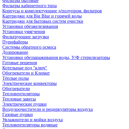
Фильтры бытовые
Фильтры кабинетного типа
Корпусы и комплектующие д/полупром. фильтров
Картриджи для Big Blue и горячей воды
Картриджи для бытовых систем очистки
Установки обезжелезивания
Установки умягчения
Фильтрующие загрузки
Пурифайеры
Системы обратного осмоса
Дозирование
Установки обеззараживания воды, У/Ф стерилизаторы
Готовые решения
Котельные под "ключ"
Обогреватели и Климат
Тёплые полы
Электрические конвекторы
Обогреватели
Тепловентиляторы
Тепловые завесы
Электрические пушки
Воздухоочистители и рециркуляторы воздуха
Газовые пушки
Увлажнители и мойки воздуха
Тепловентиляторы водяные