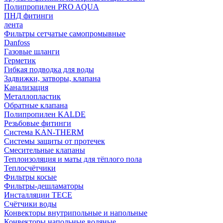
Полипропилен PRO AQUA
ПНД фитинги
лента
Фильтры сетчатые самопромывные
Danfoss
Газовые шланги
Герметик
Гибкая подводка для воды
Задвижки, затворы, клапана
Канализация
Металлопластик
Обратные клапана
Полипропилен KALDE
Резьбовые фитинги
Система KAN-THERM
Системы защиты от протечек
Смесительные клапаны
Теплоизоляция и маты для тёплого пола
Теплосчётчики
Фильтры косые
Фильтры-дешламаторы
Инсталляции TECE
Счётчики воды
Конвекторы внутрипольные и напольные
Конвекторы напольные водяные