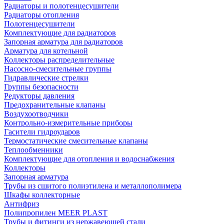
Радиаторы и полотенцесушители
Радиаторы отопления
Полотенцесушители
Комплектующие для радиаторов
Запорная арматура для радиаторов
Арматура для котельной
Коллекторы распределительные
Насосно-смесительные группы
Гидравлические стрелки
Группы безопасности
Редукторы давления
Предохранительные клапаны
Воздухоотводчики
Контрольно-измерительные приборы
Гасители гидроударов
Термостатические смесительные клапаны
Теплообменники
Комплектующие для отопления и водоснабжения
Коллекторы
Запорная арматура
Трубы из сшитого полиэтилена и металлополимера
Шкафы коллекторные
Антифриз
Полипропилен MEER PLAST
Трубы и фитинги из нержавеющей стали