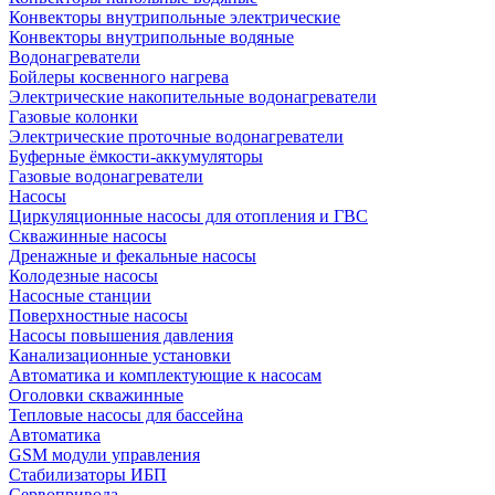
Конвекторы внутрипольные электрические
Конвекторы внутрипольные водяные
Водонагреватели
Бойлеры косвенного нагрева
Электрические накопительные водонагреватели
Газовые колонки
Электрические проточные водонагреватели
Буферные ёмкости-аккумуляторы
Газовые водонагреватели
Насосы
Циркуляционные насосы для отопления и ГВС
Скважинные насосы
Дренажные и фекальные насосы
Колодезные насосы
Насосные станции
Поверхностные насосы
Насосы повышения давления
Канализационные установки
Автоматика и комплектующие к насосам
Оголовки скважинные
Тепловые насосы для бассейна
Автоматика
GSM модули управления
Стабилизаторы ИБП
Сервопривода