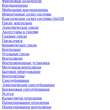
Фреоновые охладители
Кондиционеры
Мобильные кондиционеры
Инверторные сплит-системы
Классические сплит-системы On/Off
Грили, коптильни
Электрические грили
Аксессуары к грилям
Газовые грили
Гриль-очаги
Керамические грили
Коптильни
Угольные грили
Вентиляция
Вентиляционные установки
Модульная вентиляция
Бытовое оборудование
Вентиляторы
Снегоуборщики
Электрические снегоуборщики
Бензиновые снегоуборщики
Услуги
Калькулятор отопления
Проектирование отопления
Проектирование вентиляции