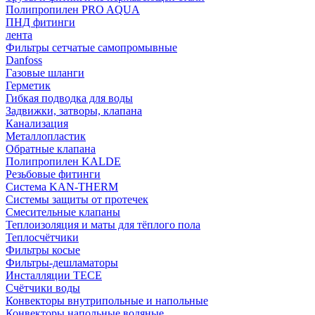
Полипропилен PRO AQUA
ПНД фитинги
лента
Фильтры сетчатые самопромывные
Danfoss
Газовые шланги
Герметик
Гибкая подводка для воды
Задвижки, затворы, клапана
Канализация
Металлопластик
Обратные клапана
Полипропилен KALDE
Резьбовые фитинги
Система KAN-THERM
Системы защиты от протечек
Смесительные клапаны
Теплоизоляция и маты для тёплого пола
Теплосчётчики
Фильтры косые
Фильтры-дешламаторы
Инсталляции TECE
Счётчики воды
Конвекторы внутрипольные и напольные
Конвекторы напольные водяные