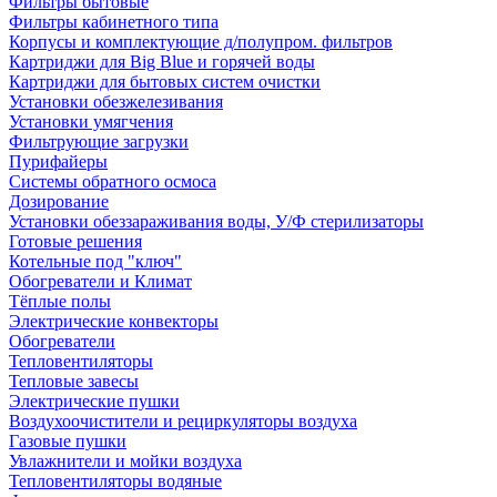
Фильтры бытовые
Фильтры кабинетного типа
Корпусы и комплектующие д/полупром. фильтров
Картриджи для Big Blue и горячей воды
Картриджи для бытовых систем очистки
Установки обезжелезивания
Установки умягчения
Фильтрующие загрузки
Пурифайеры
Системы обратного осмоса
Дозирование
Установки обеззараживания воды, У/Ф стерилизаторы
Готовые решения
Котельные под "ключ"
Обогреватели и Климат
Тёплые полы
Электрические конвекторы
Обогреватели
Тепловентиляторы
Тепловые завесы
Электрические пушки
Воздухоочистители и рециркуляторы воздуха
Газовые пушки
Увлажнители и мойки воздуха
Тепловентиляторы водяные